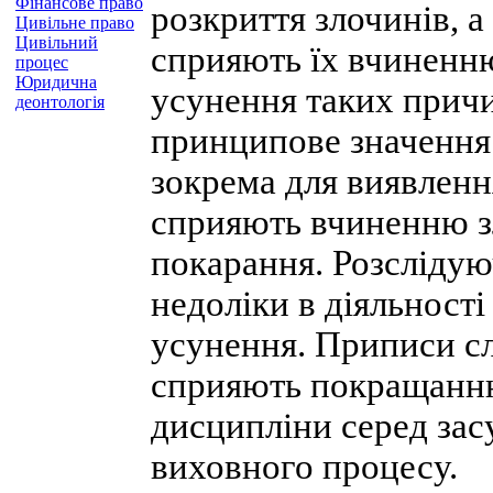
Фінансове право
розкриття злочинів, а
Цивільне право
Цивільний
сприяють їх вчиненню
процес
Юридична
усунення таких причи
деонтологія
принципове значення
зокрема для виявленн
сприяють вчиненню зл
покарання. Розслідую
недоліки в діяльност
усунення. Приписи с
сприяють покращанню
дисципліни серед зас
виховного процесу.