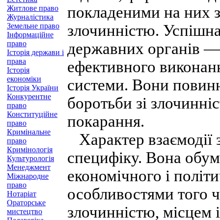
покладеними на них з
Житлове право
Журналістика
Земельне право
злочинністю. Успішна
Інформаційне
право
державних органів —
Історія держави і
права
ефективного виконанн
Історія
економіки
системи. Вони повинн
Історія України
Конкурентне
боротьби зі злочинніс
право
Конституційне
покарання.
право
Кримінальне
Характер взаємодії з
право
Кримінологія
специфіку. Вона обум
Культурологія
Менеджмент
економічного і політи
Міжнародне
право
особливостями того ч
Нотаріат
Ораторське
злочинністю, місцем і
мистецтво