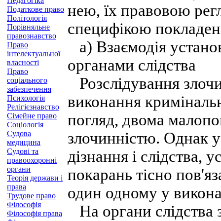
Педагогіка
нею, їх правовою рег
Податкове право
Політологія
специфікою покладени
Порівняльне
правознавство
а) Взаємодія установ
Право
інтелектуальної
органами слідства
власності
Право
Розслідування злочин
соціального
забезпечення
виконання кримінальн
Психологія
Релігієзнавство
погляд, двома малопо
Сімейне право
Соціологія
Судова
злочинністю. Однак у
медицина
Судові та
дізнання і слідства, 
правоохоронні
органи
покарань тісно пов'я
Теорія держави і
права
один одному у викона
Трудове право
Філософія
На органи слідства з
Філософія права