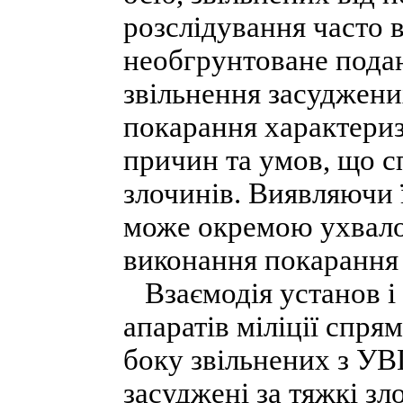
розслідування часто в
необгрунтоване пода
звільнення засуджених
покарання характериз
причин та умов, що 
злочинів. Виявляючи ї
може окремою ухвало
виконання покарання 
Взаємодія установ і 
апаратів міліції спря
боку звільнених з УВП
засуджені за тяжкі зл