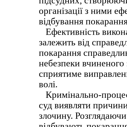
підсудних, створююч
організації з ними еф
відбування покарання
Ефективність викона
залежить від справед
покарання справедлив
небезпеки вчиненого 
сприятиме виправлен
волі.
Кримінально-процесу
суд виявляти причин
злочину. Розглядаючи
відбувають покаранн