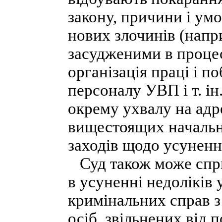
закону, причини і у
нових злочинів (напр
засудженими в процес
організація праці і 
персоналу УВП і т. ін
окрему ухвалу на адр
вищестоящих начальн
заходів щодо усуненн
Суд також може спри
в усуненні недоліків 
кримінальних справ з
осіб, звільнених від 