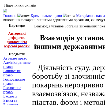
Підручники онлайн
Головна
Кримінальне право
Матеріали з навч
виконання покарань з іншими державними органами, які ведут
Партнери
Взаємодія установ і органів виконання пок
Авторські
Взаємодія установ
реферати,
дипломні та
іншими державними 
курсові роботи
Предмети
Аграрне право
Адміністративне
Діяльність суду, дер
право
Банківське
боротьбу зі злочинніс
право
Господарське
покарань нерозривно 
право
Екологічне
взаємозв'язок, незва
право
Екологія
підстав, форм і метод
Етика та
Естетика