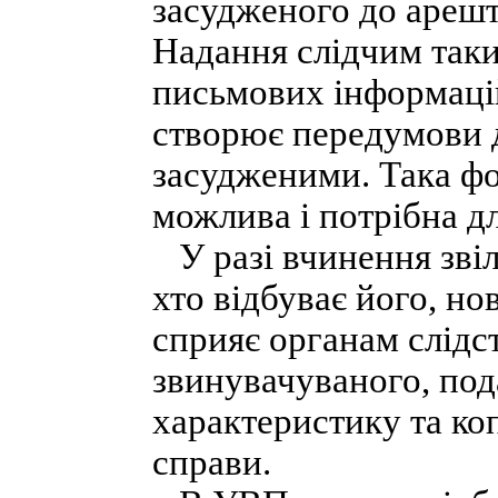
засудженого до арешту 
Надання слідчим так
письмових інформаці
створює передумови д
засудженими. Така фо
можлива і потрібна д
У разі вчинення звіл
хто відбуває його, н
сприяє органам слідс
звинувачуваного, под
характеристику та коп
справи.