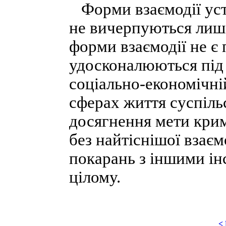
Форми взаємодії уста
не вичерпуються лиш
форми взаємодії не є
удосконалюються під
соціально-економічній
сферах життя суспіль
досягнення мети кри
без найтіснішої взаєм
покарань з іншими ін
цілому.
<