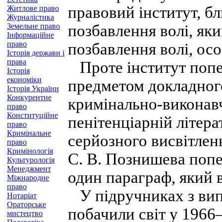
правовий інститут, б
Житлове право
Журналістика
Земельне право
позбавлення волі, яки
Інформаційне
право
позбавлення волі, ос
Історія держави і
права
Проте інститут попер
Історія
економіки
предметом докладного 
Історія України
Конкурентне
кримінально-виконавч
право
Конституційне
пенітенціарній літера
право
Кримінальне
серйозного висвітлен
право
Кримінологія
С. В. Познишева поп
Культурологія
Менеджмент
один параграф, який в
Міжнародне
право
У підручниках з вип
Нотаріат
Ораторське
побачили світ у 1966—
мистецтво