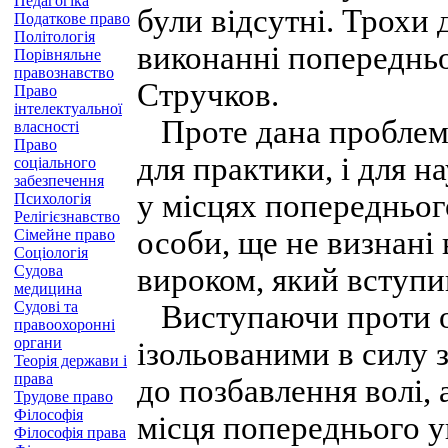
Педагогіка
були відсутні. Трохи 
Податкове право
Політологія
виконанні попередньо
Порівняльне
правознавство
Стручков.
Право
інтелектуальної
Проте дана проблема 
власності
Право
для практики, і для н
соціального
забезпечення
у місцях попередньог
Психологія
Релігієзнавство
особи, ще не визнані
Сімейне право
Соціологія
Судова
вироком, який вступи
медицина
Судові та
Виступаючи проти од
правоохоронні
органи
ізольованими в силу 
Теорія держави і
права
до позбавлення волі,
Трудове право
Філософія
місця попереднього у
Філософія права