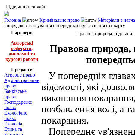
Підручники онлайн
Головна
Кримінальне право
Матеріали з навч
і порядок застосування попереднього ув'язнення під варту
Партнери
Правова природа, підстави і
Авторські
Правова природа, 
реферати,
дипломні та
попередньо
курсові роботи
Предмети
У попередніх главах 
Аграрне право
Адміністративне
відомості, які дозвол
право
Банківське
виконання покарання, 
право
Господарське
позбавлення волі, а т
право
Екологічне
покарання.
право
Екологія
Попереднє ув'язненн
Етика та
Естетика