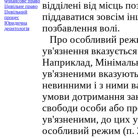
Фінансове право
відділені від місць по
Цивільне право
Цивільний
піддаватися зовсім і
процес
Юридична
позбавлення волі.
деонтологія
Про особливий режи
ув'язнення вказуєтьс
Наприклад, Мінімальн
ув'язненими вказують
невинними і з ними в
умови дотримання за
свободи особи або п
ув'язненими, до цих 
особливий режим (п. 2