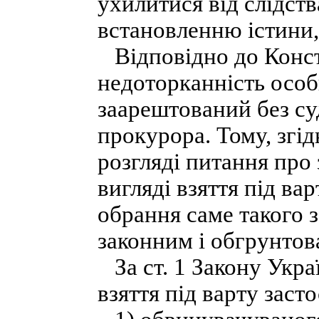
ухилитися від слідств
встановленню істини,
Відповідно до Конст
недоторканність особи
заарештований без су
прокурора. Тому, згід
розгляді питання про
вигляді взяття під ва
обрання саме такого 
законним і обгрунтов
За ст. 1 Закону Укра
взяття під варту заст