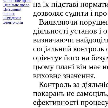
Фінансове право
на їх підставі нормат
Цивільне право
Цивільний
дозволяє судити і про
процес
Юридична
Виявляючи порушення
деонтологія
діяльності установ і 
визначаючи найдоціль
соціальний контроль 
орієнтує його на безу
цьому плані він має н
виховне значення.
Контроль за діяльніс
покарань не самоціль
ефективності процесу