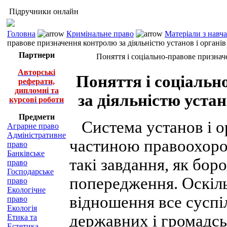
Підручники онлайн
Головна
Кримінальне право
Матеріали з навч
правове призначення контролю за діяльністю установ і органі
Партнери
Поняття і соціально-правове признач
Авторські
Поняття і соціаль
реферати,
дипломні та
за діяльністю уста
курсові роботи
Предмети
Система установ і ор
Аграрне право
Адміністративне
частиною правоохорон
право
Банківське
такі завдання, як боро
право
Господарське
попередження. Оскіль
право
Екологічне
відношення все суспі
право
Екологія
державних і громадсь
Етика та
Естетика