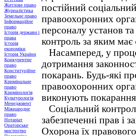
постійний соціальний
Житлове право
Журналістика
Земельне право
правоохоронних орган
Інформаційне
право
персоналу установ та
Історія держави і
права
контроль за яким має 
Історія
економіки
Насамперед, у проце
Історія України
Конкурентне
дотримання законност
право
Конституційне
покарань. Будь-які п
право
Кримінальне
правоохоронних органі
право
Кримінологія
виконують покарання
Культурологія
Менеджмент
Соціальний контроль
Міжнародне
право
забезпеченні прав і з
Нотаріат
Ораторське
Охорона їх правового
мистецтво