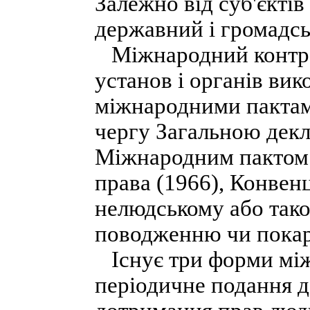
Залежно від суб'єкті
державний і громадсь
Міжнародний контрол
установ і органів ви
міжнародними пактам
чергу Загальною декл
Міжнародним пактом п
права (1966), Конвен
нелюдському або тако
поводженню чи покар
Існує три форми мі
періодичне подання 