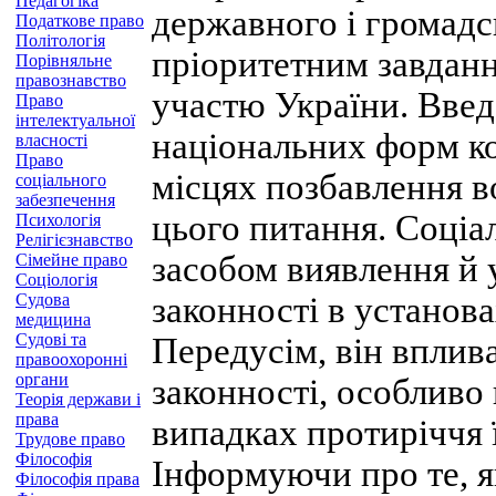
Педагогіка
державного і громадс
Податкове право
Політологія
пріоритетним завданн
Порівняльне
правознавство
участю України. Вве
Право
інтелектуальної
національних форм ко
власності
Право
місцях позбавлення во
соціального
забезпечення
цього питання. Соціа
Психологія
Релігієзнавство
засобом виявлення й
Сімейне право
Соціологія
Судова
законності в установа
медицина
Судові та
Передусім, він вплив
правоохоронні
органи
законності, особливо
Теорія держави і
права
випадках протиріччя 
Трудове право
Філософія
Інформуючи про те, я
Філософія права