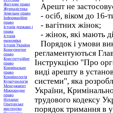
Арешт не застосовує
Житлове право
Журналістика
Земельне право
- осіб, віком до 16-т
Інформаційне
право
- вагітних жінок;
Історія держави і
права
- жінок, які мають ді
Історія
економіки
Порядок і умови вик
Історія України
Конкурентне
регламентуються Глав
право
Конституційне
Інструкцією "Про орг
право
Кримінальне
виді арешту в устано
право
Кримінологія
системи", яка розроб
Культурологія
Менеджмент
України, Кримінально
Міжнародне
право
трудового кодексу Укр
Нотаріат
Ораторське
порядок тримання в у
мистецтво