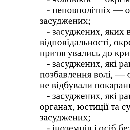
- неповнолітніх — ок
засуджених;
- засуджених, яких 
відповідальності, окр
притягувались до кри
- засуджених, які ра
позбавлення волі, — 
не відбували покаран
- засуджених, які р
органах, юстиції та с
засуджених;
- іноземців і осіб бе