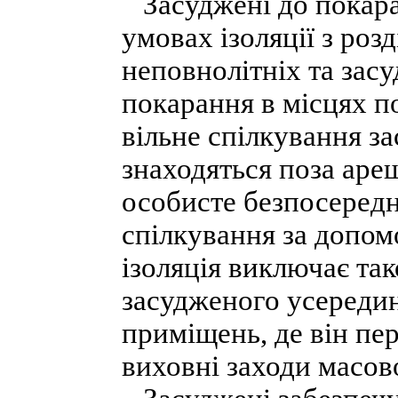
Засуджені до покара
умовах ізоляції з роз
неповнолітніх та засу
покарання в місцях п
вільне спілкування з
знаходяться поза аре
особисте безпосереднє
спілкування за допомо
ізоляція виключає та
засудженого усередин
приміщень, де він пе
виховні заходи масов