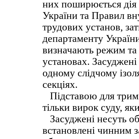
них поширюється дія
України та Правил в
трудових установ, з
департаменту України
визначають режим та
установах. Засуджені
одному слідчому ізол
секціях.
Підставою для триман
тільки вирок суду, як
Засуджені несуть обо
встановлені чинним з