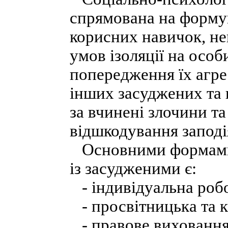
спрямована на формув
корисних навичок, не
умов ізоляції на особ
попередження їх агре
інших засуджених та 
за вчинені злочини т
відшкодування заподі
Основними формами 
із засудженими є:
- індивідуальна робо
- просвітницька та к
- правове виховання