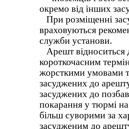
окремо від інших зас
При розміщенні засу
враховуються рекомен
служби установи.
Арешт відноситься д
короткочасним термін
жорсткими умовами т
засуджених до арешт
засуджених до позбав
покарання у тюрмі на
більш суворими за ха
засудженим до арешту