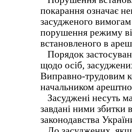
покарання означає не
засудженого вимогам 
порушення режиму ві
встановленого в ареш
Порядок застосування
щодо осіб, засуджени
Виправно-трудовим ко
начальником арештно
Засуджені несуть мат
завдані ними збитки 
законодавства Україн
До засуджених, якщо