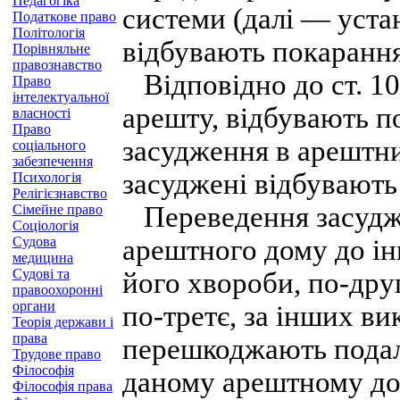
Педагогіка
системи (далі — устан
Податкове право
Політологія
відбувають покарання
Порівняльне
правознавство
Відповідно до ст. 10
Право
інтелектуальної
арешту, відбувають п
власності
Право
засудження в арештни
соціального
забезпечення
засуджені відбувають
Психологія
Релігієзнавство
Переведення засудже
Сімейне право
Соціологія
Судова
арештного дому до ін
медицина
Судові та
його хвороби, по-друг
правоохоронні
органи
по-третє, за інших в
Теорія держави і
права
перешкоджають пода
Трудове право
Філософія
даному арештному до
Філософія права