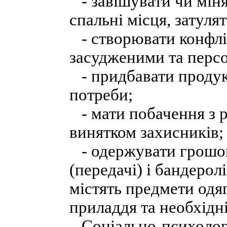
- завішувати чи міня
спальні місця, затулят
- створювати конфлік
засудженими та перс
- придбавати продук
потреби;
- мати побачення з 
винятком захисників;
- одержувати грошов
(передачі) і бандерол
містять предмети одяг
приладдя та необхідн
Соціально-психологі