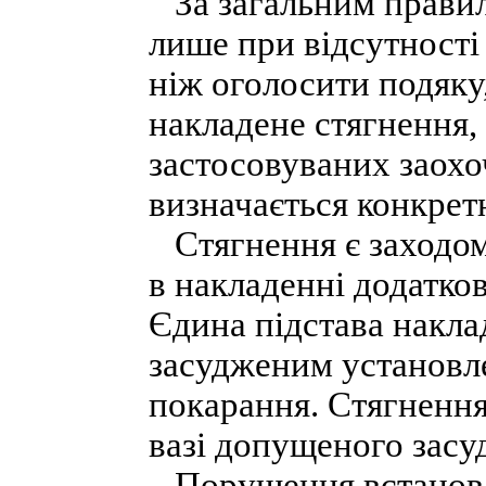
За загальним правил
лише при відсутності
ніж оголосити подяку
накладене стягнення, 
застосовуваних заохо
визначається конкрет
Стягнення є заходом
в накладенні додатко
Єдина підстава накл
засудженим установл
покарання. Стягнення
вазі допущеного зас
Порушення встановл