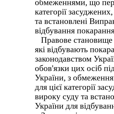
обмеженнями, що пере
категорії засуджених
та встановлені Випра
відбування покарання
Правове становище ін
які відбувають покара
законодавством Украї
обов'язки цих осіб пі
України, з обмеження
для цієї категорії за
вироку суду та встан
України для відбуван