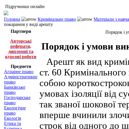
Підручники онлайн
Головна
Кримінальне право
Матеріали з навч
покарання у виді арешту
Партнери
Порядок і у
Авторські
Порядок і умови ви
реферати,
дипломні та
курсові роботи
Арешт як вид кримін
Предмети
ст. 60 Кримінального
Аграрне право
Адміністративне
собою короткостроков
право
Банківське
умовах ізоляції від с
право
Господарське
так званої шокової те
право
Екологічне
вперше вчинили злоч
право
Екологія
строк від одного до ш
Етика та
Естетика