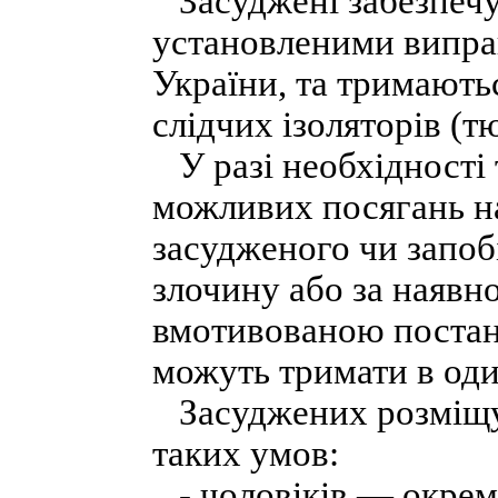
Засуджені забезпеч
установленими випра
України, та тримають
слідчих ізоляторів (т
У разі необхідності 
можливих посягань на
засудженого чи запо
злочину або за наявн
вмотивованою постан
можуть тримати в од
Засуджених розміщу
таких умов:
- чоловіків — окремо