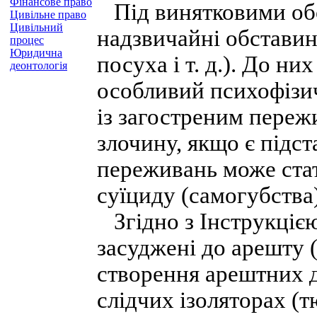
Фінансове право
Під винятковими обс
Цивільне право
Цивільний
надзвичайні обставин
процес
Юридична
посуха і т. д.). До ни
деонтологія
особливий психофізич
із загостреним переж
злочину, якщо є підст
переживань може ста
суїциду (самогубства)
Згідно з Інструкцією
засуджені до арешту 
створення арештних д
слідчих ізоляторах (