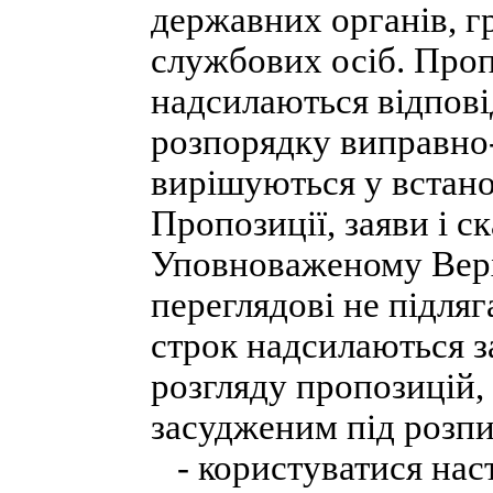
державних органів, г
службових осіб. Проп
надсилаються відпов
розпорядку виправно-
вирішуються у встан
Пропозиції, заяви і с
Уповноваженому Верх
переглядові не підляг
строк надсилаються з
розгляду пропозицій, 
засудженим під розпи
- користуватися наст