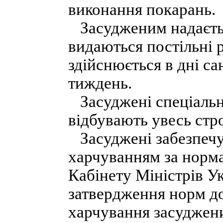
виконання покарань.
Засудженим надається
видаються постільні р
здійснюється в дні с
тиждень.
Засуджені спеціальн
відбувають увесь стро
Засуджені забезпечу
харчуванням за норм
Кабінету Міністрів У
затвердження норм д
харчування засуджени