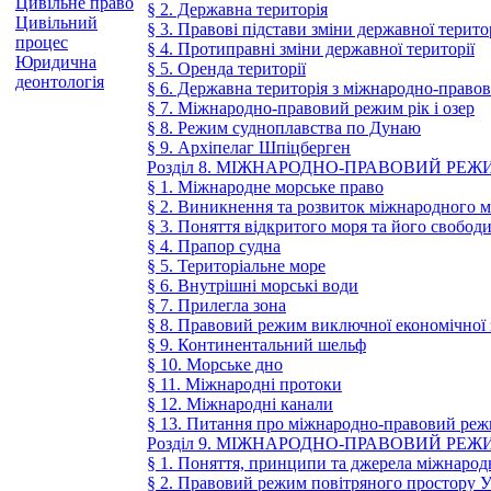
Цивільне право
§ 2. Державна територія
Цивільний
§ 3. Правові підстави зміни державної терито
процес
§ 4. Протиправні зміни державної території
Юридична
§ 5. Оренда території
деонтологія
§ 6. Державна територія з міжнародно-прав
§ 7. Міжнародно-правовий режим рік і озер
§ 8. Режим судноплавства по Дунаю
§ 9. Архіпелаг Шпіцберген
Розділ 8. МІЖНАРОДНО-ПРАВОВИЙ РЕ
§ 1. Міжнародне морське право
§ 2. Виникнення та розвиток міжнародного м
§ 3. Поняття відкритого моря та його свобод
§ 4. Прапор судна
§ 5. Територіальне море
§ 6. Внутрішні морські води
§ 7. Прилегла зона
§ 8. Правовий режим виключної економічної
§ 9. Континентальний шельф
§ 10. Морське дно
§ 11. Міжнародні протоки
§ 12. Міжнародні канали
§ 13. Питання про міжнародно-правовий ре
Розділ 9. МІЖНАРОДНО-ПРАВОВИЙ РЕ
§ 1. Поняття, принципи та джерела міжнарод
§ 2. Правовий режим повітряного простору 