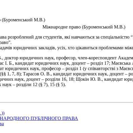
 (Буроменський М.В.)
Міжнародне право (Буроменський М.В.)
 розроблений для студентів, які навчаються за спеціальністю “
раво”.
адачів юридичних закладів, усіх, хто цікавиться проблемами мі
, доктор юридичних наук, професор, член-кореспондент Академії
; Кудас І. Б., кандидат юридичних наук, доцент – розділ 17; Маєвськ
дат юридичних наук, професор – розділ 1 (у співавторстві з Маєв
 (§§ 1, 7, 8); Тарасов О. В., кандидат юридичних наук, доцент – р
ичних наук, доцент – розділи 16, 18; Щокін Ю. В., кандидат юридич
аук – розділи 12 (§ 7), 15 (§ 5).
.))
ІЖНАРОДНОГО ПУБЛІЧНОГО ПРАВА
ва