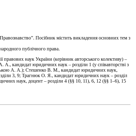
Правознавство”. Посібник містить викладення основних тем з
жнародного публічного права.
 правових наук України (керівник авторського колективу) –
а А. А., кандидат юридичних наук – розділи 1 (у співавторстві з
ською А. А.); Стешенко В. М., кандидат юридичних наук,
озділи 3, 9; Трагнюк О. Я., кандидат юридичних наук – розділ
них наук, доцент – розділи 4 (§§ 10, 11), 6, 12 (§§ 1–6), 15