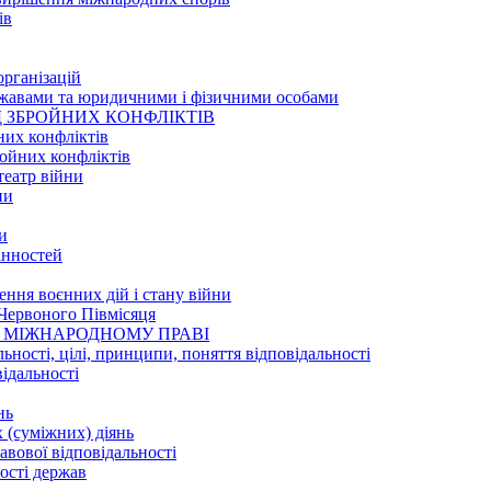
ів
організацій
ржавами та юридичними і фізичними особами
ОД ЗБРОЙНИХ КОНФЛІКТІВ
них конфліктів
ройних конфліктів
театр війни
ни
и
цінностей
ння воєнних дій і стану війни
Червоного Півмісяця
 У МІЖНАРОДНОМУ ПРАВІ
ьності, цілі, принципи, поняття відповідальності
відальності
нь
 (суміжних) діянь
авової відповідальності
ості держав