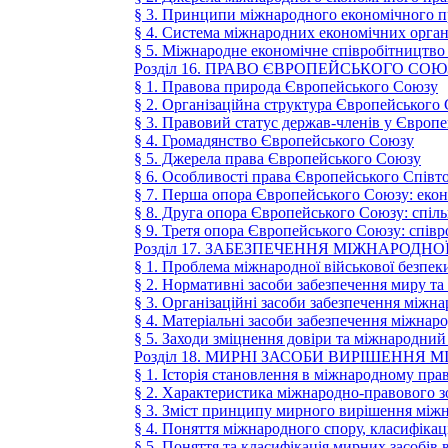
§ 3. Принципи міжнародного економічного п
§ 4. Система міжнародних економічних орган
§ 5. Міжнародне економічне співробітництв
Розділ 16. ПРАВО ЄВРОПЕЙСЬКОГО СОЮ
§ 1. Правова природа Європейського Союзу
§ 2. Організаційна структура Європейського
§ 3. Правовий статус держав-членів у Європ
§ 4. Громадянство Європейського Союзу
§ 5. Джерела права Європейського Союзу
§ 6. Особливості права Європейського Співт
§ 7. Перша опора Європейського Союзу: екон
§ 8. Друга опора Європейського Союзу: спіль
§ 9. Третя опора Європейського Союзу: співр
Розділ 17. ЗАБЕЗПЕЧЕННЯ МІЖНАРОД
§ 1. Проблема міжнародної військової безпек
§ 2. Нормативні засоби забезпечення миру та
§ 3. Організаційні засоби забезпечення міжн
§ 4. Матеріальні засоби забезпечення міжнар
§ 5. Заходи зміцнення довіри та міжнародний
Розділ 18. МИРНІ ЗАСОБИ ВИРІШЕННЯ
§ 1. Історія становлення в міжнародному пр
§ 2. Характеристика міжнародно-правового 
§ 3. Зміст принципу мирного вирішення між
§ 4. Поняття міжнародного спору, класифікац
§ 5. Поняття та класифікація мирних засобів