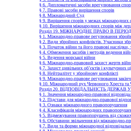
§ 6. Дипломатичні засоби врегулювання спор
§ 7. Правові засоби вирішення спорів
§ 8. Міжнародний Суд
§ 9. Вирішення спорів у межах міжнародних 
§ 10. Вирішення міжнародних спорів між де
Розділ 19. МІЖНАРОДНЕ ПРАВО В ПЕРІ
§ 1. Міжнародно-правове регулювання зброй
§ 2. Види збройних конфліктів. Учасники зб
§ 3. Початок війни та його правові наслідки, 
§ 4. Обмеження засобів і методів ведення вій
§ 5. Ведення морської війни
§ 6. Міжнародно-правовий захист жертв війн
§ 7. Захист цивільних об’єктів і культурних 
§ 8. Нейтралітет у збройному конфлікті
§ 9. Міжнародно-правове регулювання закінче
§ 10. Міжнародний рух Червоного Хреста та 
Розділ 20. ВІДПОВІДАЛЬНІСТЬ ДЕРЖАВ
§ 1. Значення міжнародно-правової відповідал
§ 2. Підстави для міжнародно-правової відпо
§ 3. Ознаки міжнародного правопорушення
§ 4. Класифікація міжнародних правопоруше
§ 5. Відмежування правопорушень від схожих
§ 6. Обставини звільнення від міжнародно-пр
§ 7. Види та форми міжнародної відповідальн