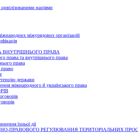
я цивілізованими націями
міжнародних міжурядових організацій
ифікація
ТА ВНУТРІШНЬОГО ПРАВА
го права та внутрішнього права
шнього права
 право
е
етенцію держави
шення міжнародного й українського права
РІВ
оговорів
говорів
инення їхньої дії
РОДНО-ПРАВОВОГО РЕГУЛЮВАННЯ ТЕРИТОРІАЛЬНИХ ПРО