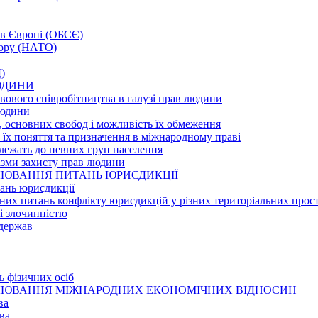
а в Європі (ОБСЄ)
вору (НАТО)
)
ЛЮДИНИ
вового співробітництва в галузі прав людини
людини
и, основних свобод і можливість їх обмеження
, їх поняття та призначення в міжнародному праві
алежать до певних груп населення
нізми захисту прав людини
ГУЛЮВАННЯ ПИТАНЬ ЮРИСДИКЦІЇ
тань юрисдикції
них питань конфлікту юрисдикцій у різних територіальних прос
зі злочинністю
 держав
ь фізичних осіб
ЕГУЛЮВАННЯ МІЖНАРОДНИХ ЕКОНОМІЧНИХ ВІДНОСИН
ва
ва