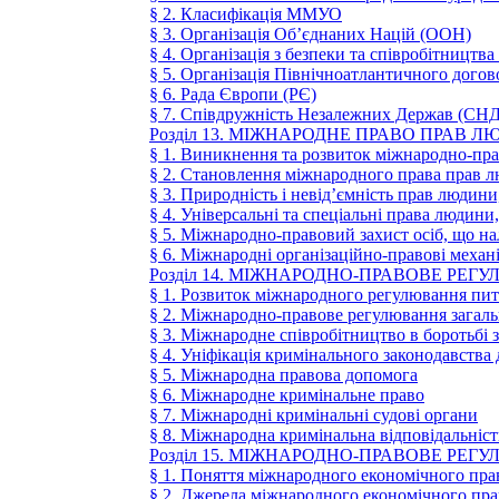
§ 2. Класифікація ММУО
§ 3. Організація Об’єднаних Націй (ООН)
§ 4. Організація з безпеки та співробітництв
§ 5. Організація Північноатлантичного дого
§ 6. Рада Європи (РЄ)
§ 7. Співдружність Незалежних Держав (СНД
Розділ 13. МІЖНАРОДНЕ ПРАВО ПРАВ 
§ 1. Виникнення та розвиток міжнародно-пра
§ 2. Становлення міжнародного права прав 
§ 3. Природність і невід’ємність прав людин
§ 4. Універсальні та спеціальні права людини
§ 5. Міжнародно-правовий захист осіб, що н
§ 6. Міжнародні організаційно-правові меха
Розділ 14. МІЖНАРОДНО-ПРАВОВЕ РЕ
§ 1. Розвиток міжнародного регулювання пи
§ 2. Міжнародно-правове регулювання загаль
§ 3. Міжнародне співробітництво в боротьбі 
§ 4. Уніфікація кримінального законодавства
§ 5. Міжнародна правова допомога
§ 6. Міжнародне кримінальне право
§ 7. Міжнародні кримінальні судові органи
§ 8. Міжнародна кримінальна відповідальніст
Розділ 15. МІЖНАРОДНО-ПРАВОВЕ Р
§ 1. Поняття міжнародного економічного пра
§ 2. Джерела міжнародного економічного пра