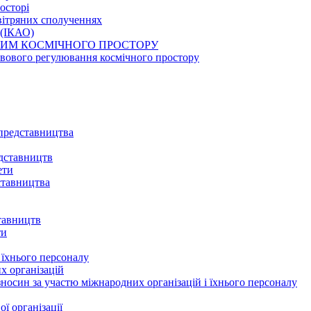
осторі
овітряних сполученнях
ї (ІКАО)
ЕЖИМ КОСМІЧНОГО ПРОСТОРУ
авового регулювання космічного простору
 представництва
едставництв
ети
дставництва
ставництв
ти
і їхнього персоналу
х організацій
 зносин за участю міжнародних організацій і їхнього персоналу
ї організації