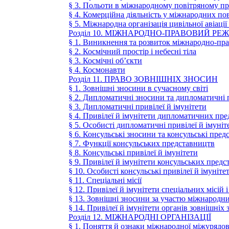
§ 3. Польоти в міжнародному повітряному пр
§ 4. Комерційна діяльність у міжнародних п
§ 5. Міжнародна організація цивільної авіаці
Розділ 10. МІЖНАРОДНО-ПРАВОВИЙ Р
§ 1. Виникнення та розвиток міжнародно-пр
§ 2. Космічний простір і небесні тіла
§ 3. Космічні об’єкти
§ 4. Космонавти
Розділ 11. ПРАВО ЗОВНІШНІХ ЗНОСИН
§ 1. Зовнішні зносини в сучасному світі
§ 2. Дипломатичні зносини та дипломатичні
§ 3. Дипломатичні привілеї й імунітети
§ 4. Привілеї й імунітети дипломатичних пр
§ 5. Особисті дипломатичні привілеї й імуніт
§ 6. Консульські зносини та консульські пре
§ 7. Функції консульських представництв
§ 8. Консульські привілеї й імунітети
§ 9. Привілеї й імунітети консульських пред
§ 10. Особисті консульські привілеї й імуніте
§ 11. Спеціальні місії
§ 12. Привілеї й імунітети спеціальних місій 
§ 13. Зовнішні зносини за участю міжнародни
§ 14. Привілеї й імунітети органів зовнішніх
Розділ 12. МІЖНАРОДНІ ОРГАНІЗАЦІЇ
§ 1. Поняття й ознаки міжнародної міжурядово