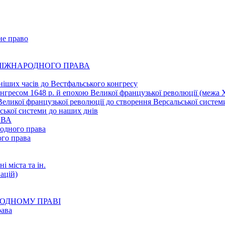
не право
 МІЖНАРОДНОГО ПРАВА
ніших часів до Вестфальського конгресу
нгресом 1648 р. й епохою Великої французької революції (межа
Великої французької революції до створення Версальської систем
ської системи до наших днів
АВА
родного права
ого права
і міста та ін.
ацій)
АРОДНОМУ ПРАВІ
рава