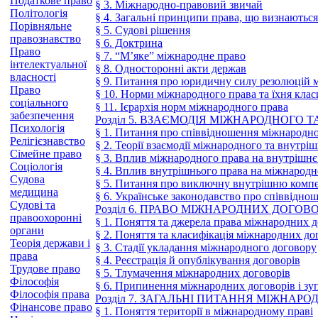
Податкове право
§ 3. Міжнародно-правовий звичай
Політологія
§ 4. Загальні принципи права, що визнаютьс
Порівняльне
§ 5. Судові рішення
правознавство
§ 6. Доктрина
Право
§ 7. “М’яке” міжнародне право
інтелектуальної
§ 8. Односторонні акти держав
власності
§ 9. Питання про юридичну силу резолюцій 
Право
§ 10. Норми міжнародного права та їхня клас
соціального
§ 11. Ієрархія норм міжнародного права
забезпечення
Розділ 5. ВЗАЄМОДІЯ МІЖНАРОДНОГО 
Психологія
§ 1. Питання про співвідношення міжнародно
Релігієзнавство
§ 2. Теорії взаємодії міжнародного та внутрі
Сімейне право
§ 3. Вплив міжнародного права на внутрішнє
Соціологія
§ 4. Вплив внутрішнього права на міжнародн
Судова
§ 5. Питання про виключну внутрішню комп
медицина
§ 6. Українське законодавство про співвідно
Судові та
Розділ 6. ПРАВО МІЖНАРОДНИХ ДОГОВО
правоохоронні
§ 1. Поняття та джерела права міжнародних д
органи
§ 2. Поняття та класифікація міжнародних до
Теорія держави і
§ 3. Стадії укладання міжнародного договору
права
§ 4. Реєстрація й опублікування договорів
Трудове право
§ 5. Тлумачення міжнародних договорів
Філософія
§ 6. Припинення міжнародних договорів і зуп
Філософія права
Розділ 7. ЗАГАЛЬНІ ПИТАННЯ МІЖНА
Фінансове право
§ 1. Поняття території в міжнародному праві