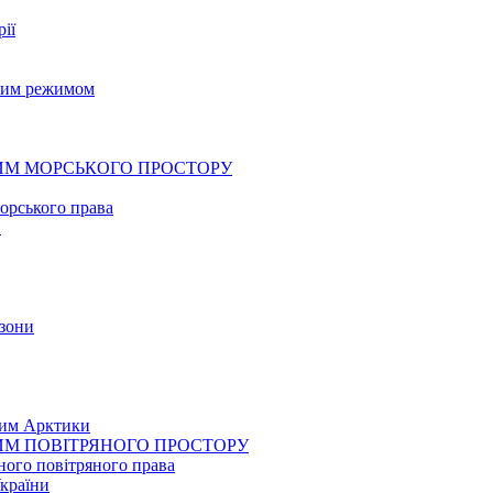
рії
овим режимом
ЖИМ МОРСЬКОГО ПРОСТОРУ
орського права
и
 зони
жим Арктики
ЖИМ ПОВІТРЯНОГО ПРОСТОРУ
ного повітряного права
України