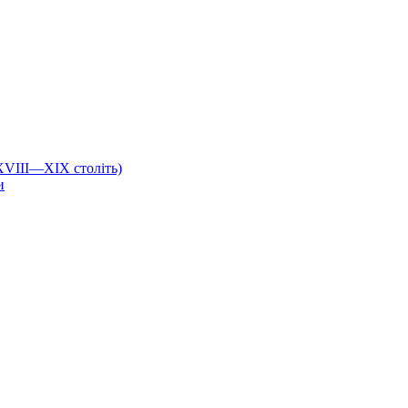
 XVIII—XIX століть)
и