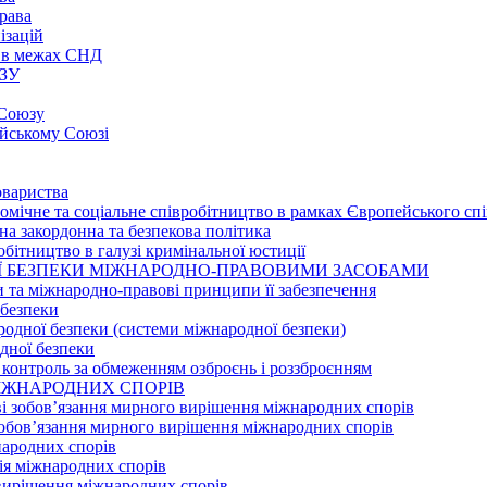
рава
ізацій
о в межах СНД
ЗУ
 Союзу
ейському Союзі
овариства
омічне та соціальне співробітництво в рамках Європейського сп
на закордонна та безпекова політика
обітництво в галузі кримінальної юстиції
НОЇ БЕЗПЕКИ МІЖНАРОДНО-ПРАВОВИМИ ЗАСОБАМИ
и та міжнародно-правові принципи її забезпечення
 безпеки
ародної безпеки (системи міжнародної безпеки)
одної безпеки
 контроль за обмеженням озброєнь і роззброєнням
 МІЖНАРОДНИХ СПОРІВ
аві зобов’язання мирного вирішення міжнародних спорів
зобов’язання мирного вирішення міжнародних спорів
народних спорів
ія міжнародних спорів
 вирішення міжнародних спорів