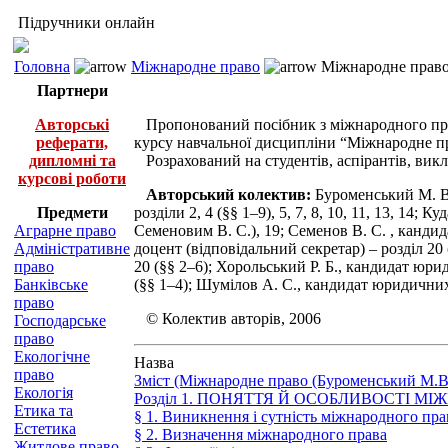
Підручники онлайн
Головна
Міжнародне право
Міжнародне право
Партнери
Авторські
Пропонований посібник з міжнародного права
реферати,
курсу навчальної дисципліни “Міжнародне п
дипломні та
Розрахований на студентів, аспірантів, викл
курсові роботи
Авторський колектив:
Буроменський М. В.
Предмети
розділи 2, 4 (§§ 1–9), 5, 7, 8, 10, 11, 13, 14
Аграрне право
Семеновим В. С.), 19; Семенов В. С. , канди
Адміністративне
доцент (відповідальний секретар) – розділ 20
право
20 (§§ 2–6); Хорольський Р. Б., кандидат юрид
Банківське
(§§ 1–4); Шумілов А. С., кандидат юридичних н
право
© Колектив авторів, 2006
Господарське
право
Екологічне
Назва
право
Зміст (Міжнародне право (Буроменський М.В
Екологія
Розділ 1. ПОНЯТТЯ Й ОСОБЛИВОСТІ М
Етика та
§ 1. Виникнення і сутність міжнародного пра
Естетика
§ 2. Визначення міжнародного права
Житлове право