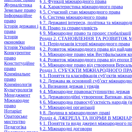
§ 3. Функції міжнародного права
Журналістика
§ 4. Характеристика міжнародного права
Земельне право
§ 5. Сучасний стан міжнародного права
Інформаційне
§ 6. Система міжнародного права
право
§ 7. Державні інтереси, політика та міжнарод
Історія держави і
§ 8. Право та справедливість
права
§ 9. Міжнародне право та процес глобалізації
Історія
Розділ 2. СТАНОВЛЕННЯ ТА РОЗВИТОК
економіки
§ 1. Періодизація історії міжнародного права
Історія України
§ 2. Розвиток міжнародного права від найдав
Конкурентне
§ 3. Міжнародне право між Вестфальським ко
право
§ 4. Розвиток міжнародного права від епохи 
Конституційне
§ 5. Міжнародне право від створення Версаль
право
Розділ 3. СУБ’ЄКТИ МІЖНАРОДНОГО ПР
Кримінальне
§ 1. Поняття та класифікація суб’єктів міжна
право
§ 2. Держава як основний суб’єкт міжнародн
Кримінологія
§ 3. Визнання держав і урядів
Культурологія
§ 4. Міжнародне правонаступництво держав
Менеджмент
§ 5. Державоподібні утворення: Ватикан, вільн
Міжнародне
§ 6. Міжнародна правосуб’єктність народів (н
право
§ 7. Міжнародні організації
Нотаріат
§ 8. Людина в міжнародному праві
Ораторське
Розділ 4. ДЖЕРЕЛА ТА НОРМИ В МІЖН
мистецтво
§ 1. Поняття та види джерел міжнародного п
Педагогіка
§ 2. Міжнародні договори