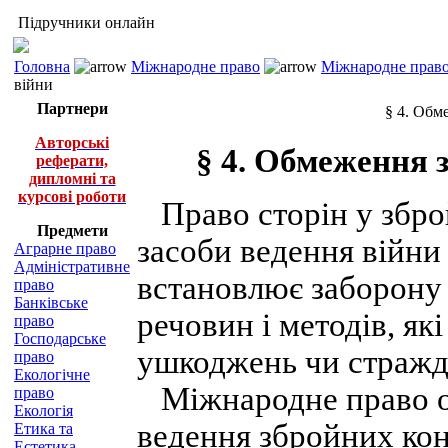
Підручники онлайн
Головна
Міжнародне право
Міжнародне право
війни
Партнери
§ 4. Обм
Авторські
§ 4. Обмеження з
реферати,
дипломні та
курсові роботи
Право сторін у зброй
Предмети
засоби ведення війни
Аграрне право
Адміністративне
встановлює заборону 
право
Банківське
речовин і методів, як
право
Господарське
ушкоджень чи стражд
право
Екологічне
Міжнародне право об
право
Екологія
ведення збройних кон
Етика та
Естетика