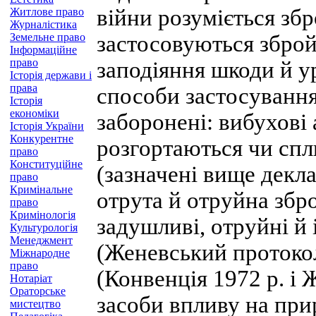
війни розуміється збро
Житлове право
Журналістика
Земельне право
застосовуються зброй
Інформаційне
право
заподіяння шкоди й 
Історія держави і
права
способи застосування
Історія
економіки
заборонені: вибухові а
Історія України
Конкурентне
розгортаються чи сп
право
Конституційне
(зазначені вище декла
право
Кримінальне
отрута й отруйна збро
право
Кримінологія
задушливі, отруйні й 
Культурологія
Менеджмент
(Женевський протокол 
Міжнародне
право
(Конвенція 1972 р. і 
Нотаріат
Ораторське
засоби впливу на при
мистецтво