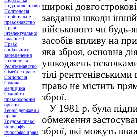
Педагогіка
широкі довгострокові
Податкове право
Політологія
завдання шкоди іншій
Порівняльне
правознавство
військового чи будь-
Право
інтелектуальної
засобів впливу на при
власності
Право
яка зброя, основна ді
соціального
забезпечення
ушкоджень осколками,
Психологія
Релігієзнавство
тілі рентгенівським
Сімейне право
Соціологія
Судова
право не містить пря
медицина
Судові та
зброї.
правоохоронні
органи
У 1981 р. була підпи
Теорія держави і
права
обмеження застосуван
Трудове право
Філософія
зброї, які можуть вв
Філософія права