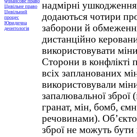
Фінансове право
надмірні ушкодження 
Цивільне право
Цивільний
додаються чотири про
процес
Юридична
заборони й обмеження
деонтологія
дистанційно керовани
використовувати міни
Сторони в конфлікті 
всіх запланованих мін
використовували мін
запалювальної зброї (
гранат, мін, бомб, є
речовинами). Об’єкто
зброї не можуть бути 