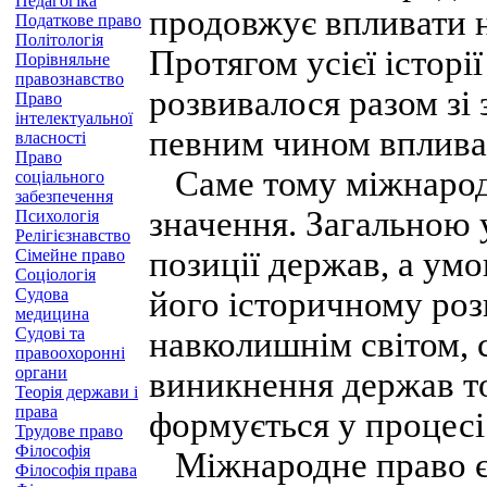
Педагогіка
продовжує впливати н
Податкове право
Політологія
Протягом усієї історі
Порівняльне
правознавство
розвивалося разом зі 
Право
інтелектуальної
певним чином вплива
власності
Право
Саме тому міжнародн
соціального
забезпечення
значення. Загальною 
Психологія
Релігієзнавство
позиції держав, а ум
Сімейне право
Соціологія
Судова
його історичному роз
медицина
Судові та
навколишнім світом, 
правоохоронні
органи
виникнення держав т
Теорія держави і
права
формується у процесі
Трудове право
Філософія
Міжнародне право є 
Філософія права