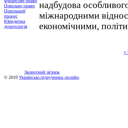
Фінансове право
надбудова особливого
Цивільне право
Цивільний
міжнародними віднос
процес
Юридична
економічними, політ
деонтологія
<
Зворотний зв'язок
© 2010
Українські підручники онлайн
.