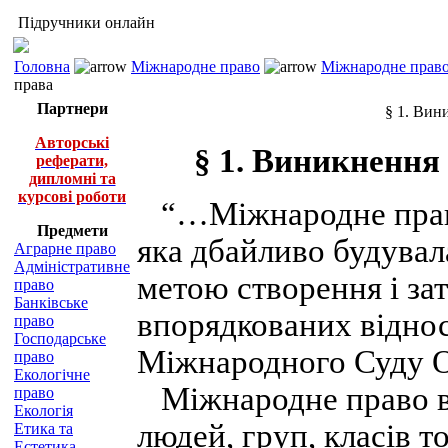
Підручники онлайн
Головна
Міжнародне право
Міжнародне право
права
Партнери
§ 1. Вин
Авторські
§ 1. Виникнення 
реферати,
дипломні та
курсові роботи
“…Міжнародне право
Предмети
яка дбайливо будувал
Аграрне право
Адміністративне
метою створення і з
право
Банківське
впорядкованих відно
право
Господарське
Міжнародного Суду 
право
Екологічне
Міжнародне право в
право
Екологія
людей, груп, класів т
Етика та
Естетика