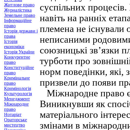
суспільних процесів.
Житлове право
Журналістика
Земельне право
навіть на ранніх етап
Інформаційне
право
племена не існували о
Історія держави і
права
неписаними родовими
Історія
економіки
союзницькі зв’язки п
Історія України
Конкурентне
турботи про зовнішній
право
Конституційне
норм поведінки, які, 
право
Кримінальне
призвели до появи пр
право
Кримінологія
Міжнародне право є 
Культурологія
Менеджмент
Виникнувши як спосі
Міжнародне
право
матеріального інтерес
Нотаріат
Ораторське
змінами в міжнародни
мистецтво