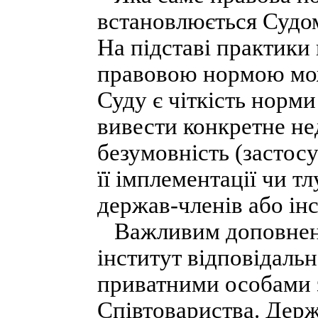
встановлюється Судом
На підставі практики 
правовою нормою мож
Суду є чіткість норми
вивести конкретне нед
безумовність (застосу
її імплементації чи 
держав-членів або ін
Важливим доповнення
інститут відповідаль
приватними особами 
Співтовариства. Дер