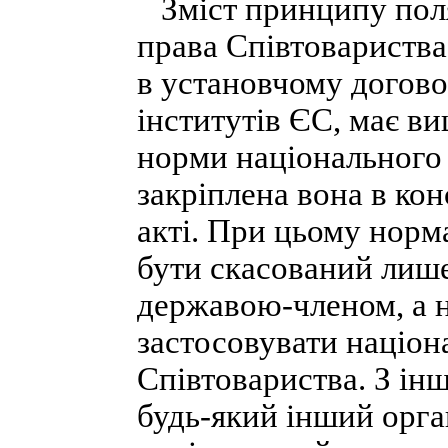
Зміст принципу поляг
права Співтовариства,
в установчому догово
інститутів ЄС, має в
норми національного 
закріплена вона в ко
акті. При цьому норм
бути скасований лише
державою-членом, а н
застосовувати націон
Співтовариства. З інш
будь-який інший орга