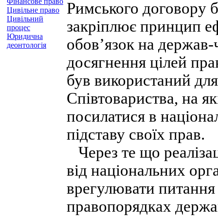
Фінансове право
Римського договору б
Цивільне право
Цивільний
закріплює принцип еф
процес
Юридична
обов’язок на держав-
деонтологія
досягнення цілей пра
був використаний дл
Співтовариства, на я
посилатися в націона
підставу своїх прав.
Через те що реалізац
від національних орга
врегулювати питання 
правопорядках держав