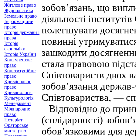
зобов’язань, що випли
Житлове право
Журналістика
Земельне право
діяльності інститутів
Інформаційне
право
полегшувати досягнен
Історія держави і
права
повинні утримуватися
Історія
економіки
зашкодити досягненню
Історія України
Конкурентне
стала правовою підс
право
Конституційне
Співтовариств двох 
право
Кримінальне
зобов’язання держав-ч
право
Кримінологія
Співтовариства, — сп
Культурологія
Менеджмент
Відповідно до принц
Міжнародне
право
(солідарності) зобов’я
Нотаріат
Ораторське
обов’язковими для де
мистецтво