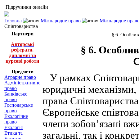
Підручники онлайн
Головна
Міжнародне право
Міжнародне право
Співтовариства
Партнери
§ 6. Особли
Авторські
§ 6. Особли
реферати,
дипломні та
С
курсові роботи
Предмети
У рамках Співтовари
Аграрне право
Адміністративне
юридичні механізми,
право
Банківське
права Співтовариства
право
Господарське
Європейське співтов
право
Екологічне
члени зобов’язані вжи
право
Екологія
загальні, так і конкр
Етика та
Естетика