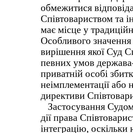
обмежитися відповід
Співтовариством та 
має місце у традицій
Особливого значення 
вирішення якої Суд С
певних умов держава
приватній особі збитк
неімплементації або 
директиви Співтовари
Застосування Судом 
дії права Співтовари
інтеграцію, оскільки