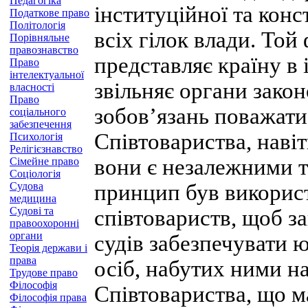
Педагогіка
інституційної та конс
Податкове право
Політологія
всіх гілок влади. Той
Порівняльне
правознавство
представляє країну в 
Право
інтелектуальної
звільняє органи закон
власності
Право
зобов’язань поважати
соціального
забезпечення
Співтовариства, наві
Психологія
Релігієзнавство
вони є незалежними 
Сімейне право
Соціологія
Судова
принцип був викорис
медицина
Судові та
співтовариств, щоб з
правоохоронні
органи
судів забезпечувати 
Теорія держави і
права
осіб, набутих ними на
Трудове право
Філософія
Співтовариства, що м
Філософія права