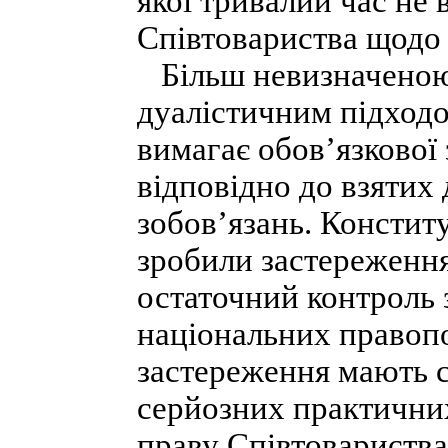
якої тривалий час не
Співтовариства щодо 
Більш невизначеною б
дуалістичним підходо
вимагає обов’язкової
відповідно до взяти
зобов’язань. Констит
зробили застереження
остаточний контроль 
національних правопо
застереження мають с
серйозних практичних
праву Співтовариства