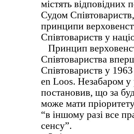
містять відповідних 
Судом Співтовариств
принципи верховенств
Співтовариств у наці
Принцип верховенств
Співтовариства впер
Співтовариств у 1963
en Loos. Незабаром у 
постановив, що за бу
може мати пріоритету
“в іншому разі все пр
сенсу”.