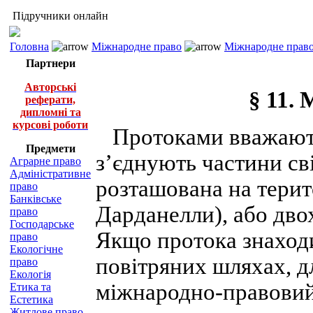
Підручники онлайн
Головна
Міжнародне право
Міжнародне право
Партнери
Авторські
§ 11.
реферати,
дипломні та
курсові роботи
Протоками вважають 
Предмети
з’єднують частини св
Аграрне право
Адміністративне
розташована на терито
право
Банківське
Дарданелли), або дво
право
Господарське
Якщо протока знаход
право
Екологічне
повітряних шляхах, д
право
Екологія
міжнародно-правовий
Етика та
Естетика
Житлове право