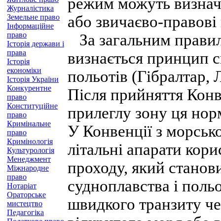
режим можуть визнач
Журналістика
Земельне право
або звичаєво-правові
Інформаційне
право
За загальним правил
Історія держави і
права
визнається принцип с
Історія
економіки
польотів (Гібралтар,
Історія України
Конкурентне
Після прийняття Конв
право
Конституційне
прилеглу зону ця нор
право
Кримінальне
У Конвенції з морсько
право
Кримінологія
літальні апарати кор
Культурологія
Менеджмент
проходу, який станов
Міжнародне
право
судноплавства і поль
Нотаріат
Ораторське
швидкого транзиту ч
мистецтво
Педагогіка