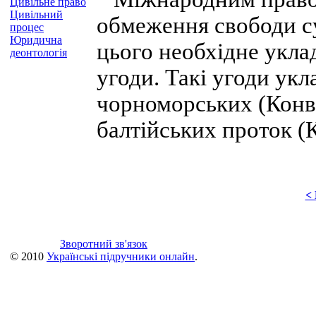
Цивільне право
Цивільний
обмеження свободи су
процес
Юридична
цього необхідне укла
деонтологія
угоди. Такі угоди укл
чорноморських (Конве
балтійських проток (К
<
Зворотний зв'язок
© 2010
Українські підручники онлайн
.