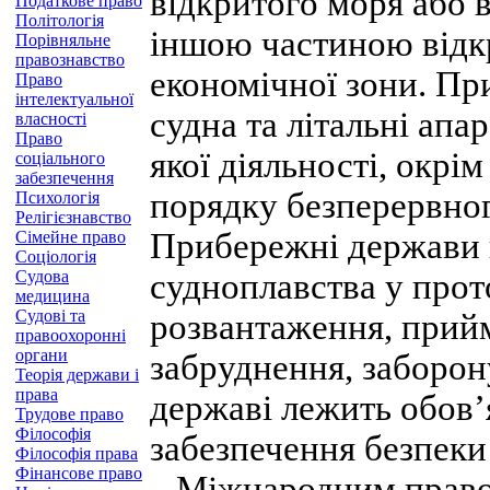
відкритого моря або 
Податкове право
Політологія
іншою частиною відк
Порівняльне
правознавство
економічної зони. Пр
Право
інтелектуальної
судна та літальні апа
власності
Право
якої діяльності, окрі
соціального
забезпечення
порядку безперервног
Психологія
Релігієзнавство
Прибережні держави 
Сімейне право
Соціологія
Судова
судноплавства у прот
медицина
Судові та
розвантаження, прийм
правоохоронні
органи
забруднення, заборон
Теорія держави і
права
державі лежить обов’
Трудове право
Філософія
забезпечення безпеки
Філософія права
Фінансове право
Міжнародним правом