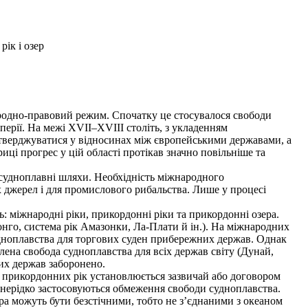
ік і озер
ародно-правовий режим. Спочатку це стосувалося свободи
перії. На межі XVII–XVIII століть, з укладенням
атверджуватися у відносинах між європейськими державами, а
ці прогрес у цій області протікав значно повільніше та
к судноплавні шляхи. Необхідність міжнародного
их джерел і для промислового рибальства. Лише у процесі
 міжнародні ріки, прикордонні ріки та прикордонні озера.
нго, система рік Амазонки, Ла-Плати й ін.). На міжнародних
удноплавства для торгових суден прибережних держав. Однак
лена свобода судноплавства для всіх держав світу (Дунай,
их держав заборонено.
м прикордонних рік установлюється зазвичай або договором
 нерідко застосовуються обмеження свободи судноплавства.
а можуть бути безстічними, тобто не з’єднаними з океаном