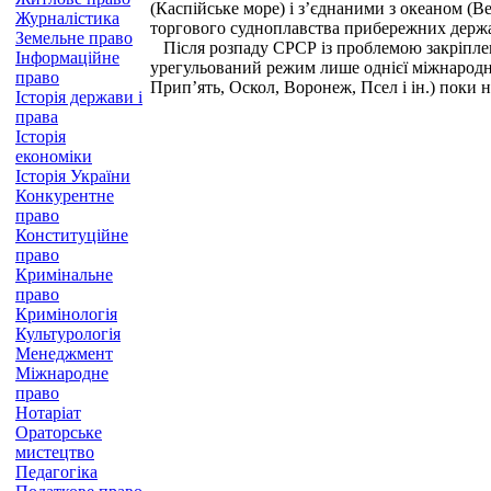
(Каспійське море) і з’єднаними з океаном (В
Журналістика
торгового судноплавства прибережних держ
Земельне право
Після розпаду СРСР із проблемою закріпле
Інформаційне
урегульований режим лише однієї міжнародно
право
Прип’ять, Оскол, Воронеж, Псел і ін.) поки 
Історія держави і
права
Історія
економіки
Історія України
Конкурентне
право
Конституційне
право
Кримінальне
право
Кримінологія
Культурологія
Менеджмент
Міжнародне
право
Нотаріат
Ораторське
мистецтво
Педагогіка