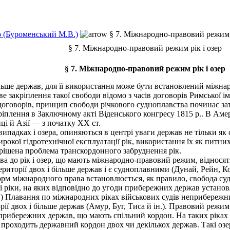
 (Буроменський М.В.)
§ 7. Міжнародно-правовий режим р
§ 7. Міжнародно-правовий режим рік і озер
§ 7. Міжнародно-правовий режим рік і озер
льше держав, для її використання може бути встановлений міжн
 закріплення такої свободи відомо з часів договорів Римської ім
 договорів, принцип свободи річкового судноплавства починає з
іплення в Заключному акті Віденського конгресу 1815 р.. В Амери
ці й Азії — з початку ХХ ст.
випадках і озера, опиняються в центрі уваги держав не тільки я
рокої гідротехнічної експлуатації рік, використання їх як питн
рішена проблема транскордонного забруднення рік.
 до рік і озер, що мають міжнародно-правовий режим, відносять:
иторії двох і більше держав і є судноплавними (Дунай, Рейн, Ко
норм міжнародного права встановлюється, як правило, свобода с
і ріки, на яких відповідно до угоди прибережних держав установ
.) Плавання по міжнародних ріках військових судів неприбережн
ї двох і більше держав (Амур, Буг, Тиса й ін.). Правовий режи
прибережних держав, що мають спільний кордон. На таких ріках
роходить державний кордон двох чи декількох держав. Такі озер