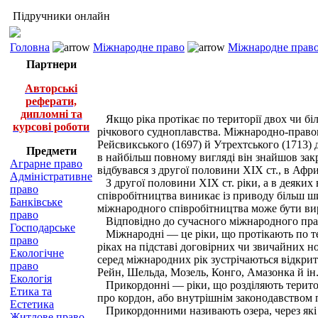
Підручники онлайн
Головна
Міжнародне право
Міжнародне право
Партнери
Авторські
реферати,
дипломні та
Якщо ріка протікає по території двох чи бі
курсові роботи
річкового судноплавства. Міжнародно-правове
Рейсвикського (1697) й Утрехтського (1713)
Предмети
в найбільш повному вигляді він знайшов закр
Аграрне право
відбувався з другої половини ХІХ ст., в Афри
Адміністративне
З другої половини ХІХ ст. ріки, а в деяких 
право
співробітництва виникає із приводу більш ши
Банківське
міжнародного співробітництва може бути ви
право
Відповідно до сучасного міжнародного права
Господарське
Міжнародні — це ріки, що протікають по тер
право
ріках на підставі договірних чи звичайних 
Екологічне
серед міжнародних рік зустрічаються відкрит
право
Рейн, Шельда, Мозель, Конго, Амазонка й ін
Екологія
Прикордонні — ріки, що розділяють територі
Етика та
про кордон, або внутрішнім законодавством 
Естетика
Прикордонними називають озера, через які п
Житлове право