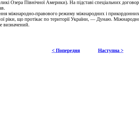
еликі Озера Північної Америки). На підставі спеціальних догово
ав.
ння міжнародно-правового режиму міжнародних і прикордонних 
ї ріки, що протікає по території України, — Дунаю. Міжнародно
не визначений.
< Попередня
Наступна >