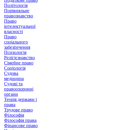
Податкове право
Політологія
Порівняльне
правознавство
Право
інтелектуальної
власності
Право
соціального
забезпечення
Психологія
Релігієзнавство
Сімейне право
Соціологія
Судова
медицина
Судові та
правоохоронні
органи
Теорія держави і
права
Трудове право
Філософія
Філософія права
Фінансове право