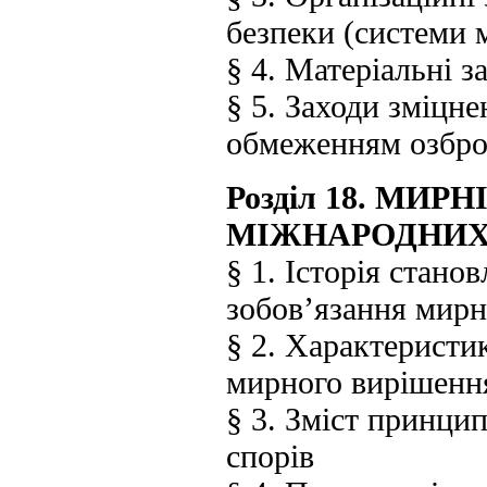
безпеки (системи 
§ 4. Матеріальні 
§ 5. Заходи зміцн
обмеженням озбро
Розділ 18. МИ
МІЖНАРОДНИХ
§ 1. Історія стано
зобов’язання мирн
§ 2. Характеристи
мирного вирішенн
§ 3. Зміст принци
спорів