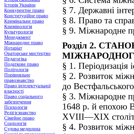
Історія України
§ 7. Державні інте
Конкурентне право
Конституційне право
§ 8. Право та спра
Кримінальне право
Кримінологія
§ 9. Міжнародне пр
Культурологія
Менеджмент
Міжнародне право
Розділ 2. СТА
Нотаріат
МІЖНАРОДНОГ
Ораторське мистецтво
Педагогіка
§ 1. Періодизація 
Податкове право
Політологія
§ 2. Розвиток між
Порівняльне
правознавство
до Вестфальського
Право інтелектуальної
власності
§ 3. Міжнародне 
Право соціального
забезпечення
1648 р. й епохою 
Психологія
Релігієзнавство
XVIII—XIX століт
Сімейне право
Соціологія
§ 4. Розвиток між
Судова медицина