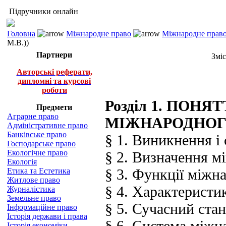
Підручники онлайн
Головна
Міжнародне право
Міжнародне право
М.В.))
Партнери
Змі
Авторські реферати,
дипломні та курсові
роботи
Розділ 1. ПОН
Предмети
Аграрне право
МІЖНАРОДНОГ
Адміністративне право
Банківське право
§ 1. Виникнення і
Господарське право
Екологічне право
§ 2. Визначення м
Екологія
§ 3. Функції міжн
Етика та Естетика
Житлове право
§ 4. Характеристи
Журналістика
Земельне право
§ 5. Сучасний ста
Інформаційне право
Історія держави і права
§ 6. Система міжн
Історія економіки