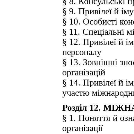
§ 8. Консульські п
§ 9. Привілеї й і
§ 10. Особисті кон
§ 11. Спеціальні мі
§ 12. Привілеї й і
персоналу
§ 13. Зовнішні зн
організацій
§ 14. Привілеї й і
участю міжнародни
Розділ 12. МІЖ
§ 1. Поняття й оз
організації