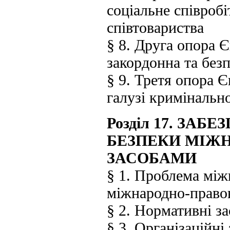
соціальне співроб
співтовариства
§ 8. Друга опора 
закордонна та без
§ 9. Третя опора 
галузі кримінально
Розділ 17. ЗА
БЕЗПЕКИ МІЖ
ЗАСОБАМИ
§ 1. Проблема між
міжнародно-правов
§ 2. Нормативні з
§ 3. Організаційні