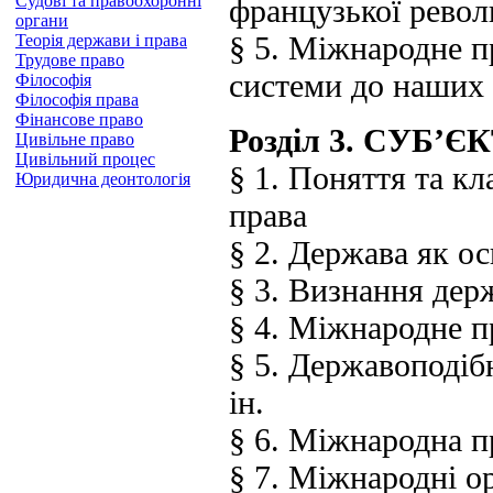
Судові та правоохоронні
французької револ
органи
§ 5. Міжнародне п
Теорія держави і права
Трудове право
системи до наших 
Філософія
Філософія права
Фінансове право
Розділ 3. СУБ
Цивільне право
Цивільний процес
§ 1. Поняття та кл
Юридична деонтологія
права
§ 2. Держава як о
§ 3. Визнання держ
§ 4. Міжнародне 
§ 5. Державоподібн
ін.
§ 6. Міжнародна пр
§ 7. Міжнародні ор