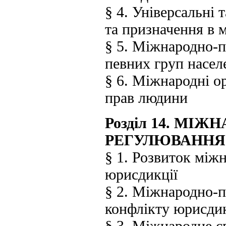
§ 4. Універсальні 
та призначення в 
§ 5. Міжнародно-п
певних груп насел
§ 6. Міжнародні о
прав людини
Розділ 14. МІ
РЕГУЛЮВАННЯ
§ 1. Розвиток між
юрисдикції
§ 2. Міжнародно-п
конфлікту юрисдик
§ 3. Міжнародне сп