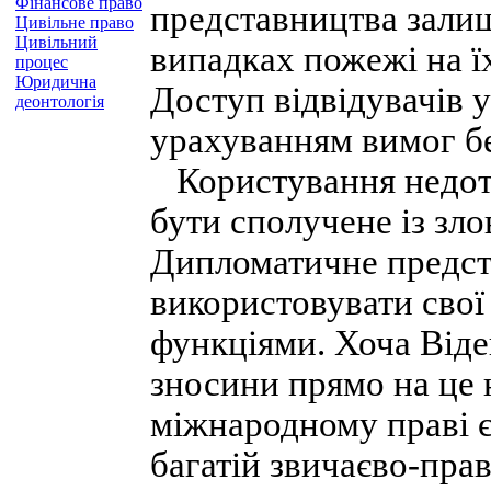
Фінансове право
представництва зали
Цивільне право
Цивільний
випадках пожежі на їх
процес
Юридична
Доступ відвідувачів 
деонтологія
урахуванням вимог б
Користування недот
бути сполучене із зл
Дипломатичне предст
використовувати свої
функціями. Хоча Віде
зносини прямо на це 
міжнародному праві є
багатій звичаєво-пра