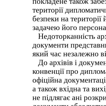
покладене також забе
території дипломатич
безпеки на території
задачею його персона
Недоторканність архі
документи представн
який час незалежно в
До архівів і документ
конвенції про диплом
офіційна документац
а також вхідна та вих
не підлягає ані розкр