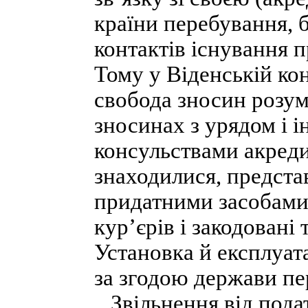
країни перебування, 
контактів існування 
Тому у Віденській ко
свобода зносин розум
зносинах з урядом і 
консульствами акреди
знаходилися, предста
придатними засобам
кур’єрів і закодовані 
Установка й експлуат
за згодою держави пе
Звільнення від податк