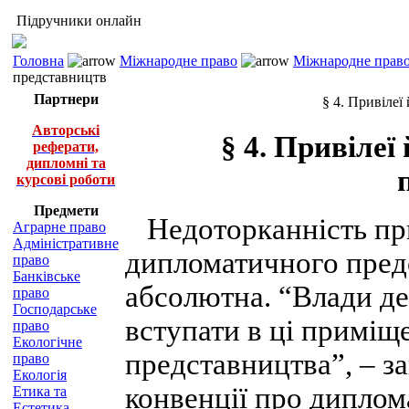
Підручники онлайн
Головна
Міжнародне право
Міжнародне право
представництв
Партнери
§ 4. Привіле
Авторські
§ 4. Привілеї
реферати,
дипломні та
курсові роботи
Предмети
Недоторканність при
Аграрне право
Адміністративне
дипломатичного предс
право
Банківське
абсолютна. “Влади д
право
Господарське
вступати в ці приміще
право
Екологічне
представництва”, – зак
право
Екологія
конвенції про диплом
Етика та
Естетика