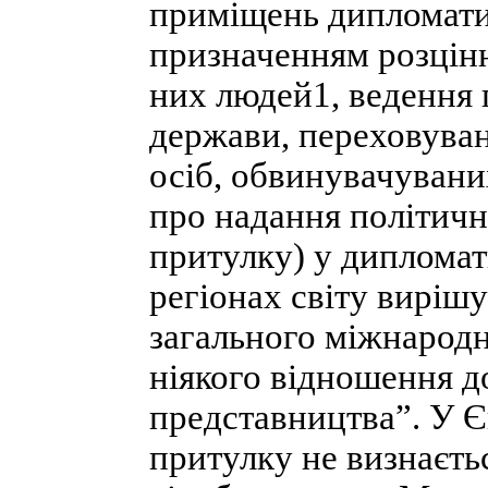
приміщень дипломати
призначенням розцін
них людей1, ведення п
держави, переховува
осіб, обвинувачувани
про надання політич
притулку) у дипломат
регіонах світу вирішу
загального міжнародн
ніякого відношення 
представництва”. У 
притулку не визнаєть