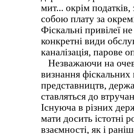
мит... окрім податків
собою плату за окремі 
Фіскальні привілеї н
конкретні види обслуг
каналізація, парове о
Незважаючи на очеви
визнання фіскальних
представництв, держа
ставляться до втруча
Існуюча в різних дер
мати досить істотні 
взаємності, як і ран