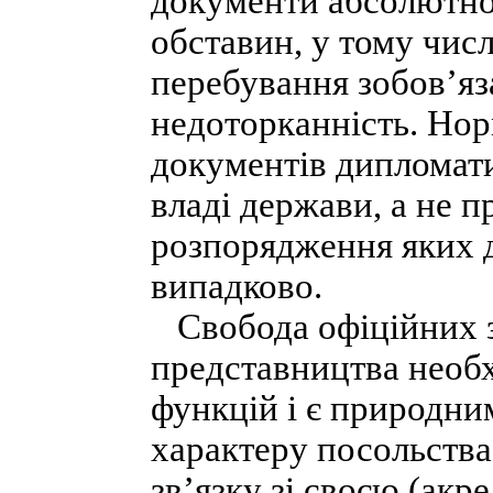
документи абсолютно 
обставин, у тому числі
перебування зобов’яз
недоторканність. Нор
документів дипломат
владі держави, а не 
розпорядження яких 
випадково.
Свобода офіційних 
представництва необх
функцій і є природни
характеру посольства 
зв’язку зі своєю (ак