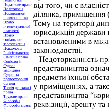
Педагогіка
від того, чи є власн
Податкове право
Політологія
ділянка, приміщення (
Порівняльне
правознавство
Тому на території ди
Право
інтелектуальної
юрисдикція держави 
власності
Право
встановленими в між
соціального
забезпечення
законодавстві.
Психологія
Релігієзнавство
Недоторканність пр
Сімейне право
Соціологія
Судова
представництва означ
медицина
Судові та
предмети їхньої обста
правоохоронні
органи
у приміщеннях, а так
Теорія держави і
права
представництва “кори
Трудове право
Філософія
реквізиції, арешту т
Філософія права