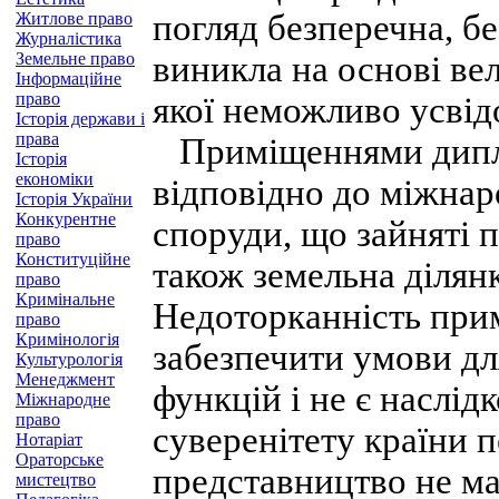
погляд безперечна, б
Житлове право
Журналістика
Земельне право
виникла на основі ве
Інформаційне
право
якої неможливо усвідо
Історія держави і
права
Приміщеннями дипло
Історія
економіки
відповідно до міжнар
Історія України
Конкурентне
споруди, що зайняті 
право
Конституційне
також земельна ділянк
право
Кримінальне
Недоторканність прим
право
Кримінологія
забезпечити умови дл
Культурологія
Менеджмент
функцій і не є наслідк
Міжнародне
право
суверенітету країни 
Нотаріат
Ораторське
представництво не ма
мистецтво