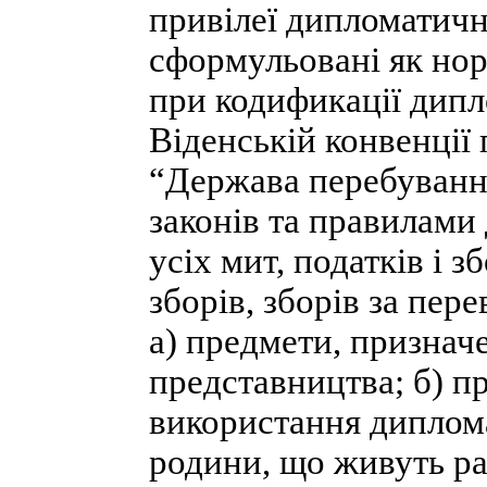
привілеї дипломатичн
сформульовані як нор
при кодификації дипл
Віденській конвенції
“Держава перебуванн
законів та правилами 
усіх мит, податків і з
зборів, зборів за пер
a) предмети, признач
представництва; б) п
використання диплома
родини, що живуть ра