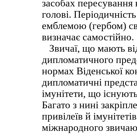
засобах пересування 
голові. Періодичніст
емблемою (гербом) с
визначає самостійно.
Звичаї, що мають ві
дипломатичного предс
нормах Віденської ко
дипломатичні предста
імунітети, що існуют
Багато з нині закріп
привілеїв й імунітеті
міжнародного звичаю