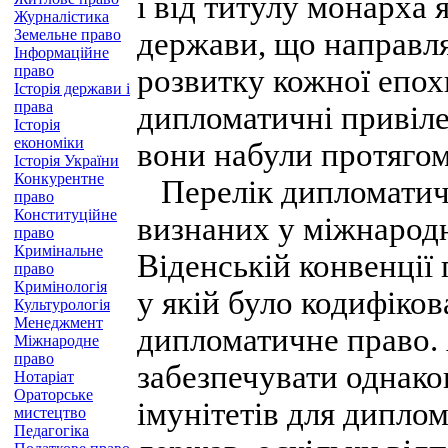
і від титулу монарха 
Журналістика
Земельне право
держави, що направляє
Інформаційне
право
розвитку кожної епохи
Історія держави і
права
дипломатичні привілеї
Історія
економіки
вони набули протягом
Історія України
Конкурентне
Перелік дипломатични
право
Конституційне
визнаних у міжнародн
право
Кримінальне
Віденській конвенції
право
Кримінологія
у якій було кодифіко
Культурологія
Менеджмент
дипломатичне право.
Міжнародне
право
забезпечувати однако
Нотаріат
Ораторське
імунітетів для дипло
мистецтво
Педагогіка