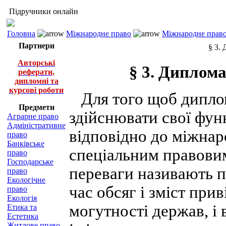
Підручники онлайн
Головна
Міжнародне право
Міжнародне право
Партнери
§ 3.
Авторські
§ 3. Диплома
реферати,
дипломні та
курсові роботи
Для того щоб диплом
Предмети
здійснювати свої функ
Аграрне право
Адміністративне
відповідно до міжнар
право
Банківське
спеціальним правовим
право
Господарське
переваги називають п
право
Екологічне
час обсяг і зміст прив
право
Екологія
могутності держав, і 
Етика та
Естетика
Житлове право