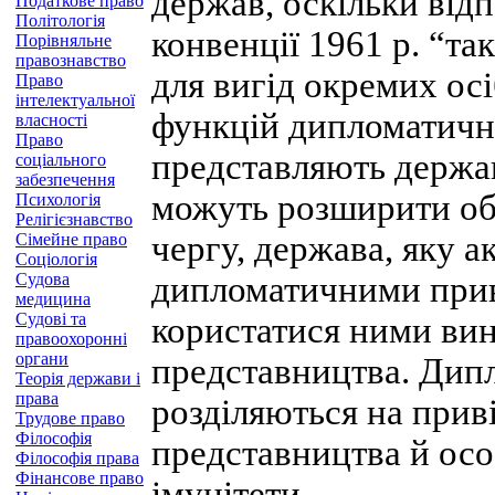
держав, оскільки від
Податкове право
Політологія
конвенції 1961 р. “та
Порівняльне
правознавство
для вигід окремих осі
Право
інтелектуальної
функцій дипломатични
власності
Право
представляють держа
соціального
забезпечення
можуть розширити обс
Психологія
Релігієзнавство
чергу, держава, яку 
Сімейне право
Соціологія
Судова
дипломатичними прив
медицина
Судові та
користатися ними вин
правоохоронні
органи
представництва. Дипл
Теорія держави і
права
розділяються на прив
Трудове право
Філософія
представництва й осо
Філософія права
Фінансове право
імунітети.