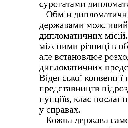
сурогатами дипломат
Обмін дипломатични
державами можливий 
дипломатичних місій
між ними різниці в обл
але встановлює розхо
дипломатичних предст
Віденської конвенції
представництв підрозд
нунціїв, клас посланн
у справах.
Кожна держава самос