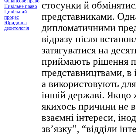
Фінансове право
стосунки й обміняти
Цивільне право
Цивільний
представниками. Одна
процес
Юридична
дипломатичними пред
деонтологія
відразу після встано
затягуватися на десят
приймають рішення 
представництвами, в 
а використовують для
іншій державі. Якщо 
якихось причини не в
взаємні інтереси, іно
зв’язку”, “відділи інт