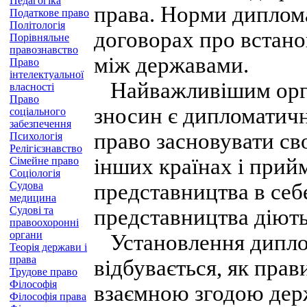
Педагогіка
права. Норми диплома
Податкове право
Політологія
договорах про встан
Порівняльне
правознавство
між державами.
Право
інтелектуальної
Найважливішим орга
власності
Право
зносин є дипломатич
соціального
забезпечення
право засновувати св
Психологія
Релігієзнавство
інших країнах і прий
Сімейне право
Соціологія
Судова
представництва в себ
медицина
Судові та
представництва діють
правоохоронні
органи
Установлення дипло
Теорія держави і
права
відбувається, як прави
Трудове право
Філософія
взаємною згодою дер
Філософія права