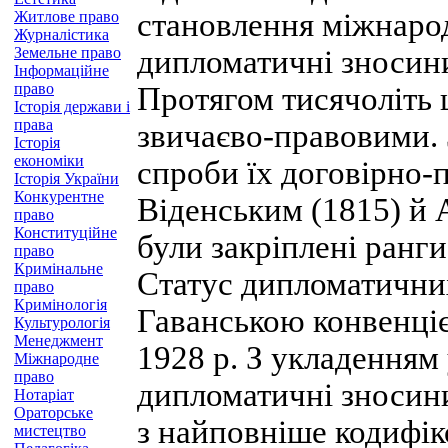
становлення міжнаро
Житлове право
Журналістика
Земельне право
дипломатичні зносин
Інформаційне
право
Протягом тисячоліть 
Історія держави і
права
звичаєво-правовими. 
Історія
економіки
спроби їх договірно-
Історія України
Конкурентне
Віденським (1815) й 
право
Конституційне
були закріплені ранг
право
Кримінальне
Статус дипломатичних
право
Кримінологія
Гаванською конвенці
Культурологія
Менеджмент
1928 р. З укладенням 
Міжнародне
право
дипломатичні зносин
Нотаріат
Ораторське
з найповніше кодифі
мистецтво