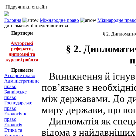
Підручники онлайн
Головна
Міжнародне право
Міжнародне право
дипломатичні представництва
Партнери
§ 2. Дипломати
Авторські
§ 2. Дипломати
реферати,
дипломні та
п
курсові роботи
Предмети
Виникнення й існув
Аграрне право
Адміністративне
пов’язане з необхідн
право
Банківське
між державами. До ди
право
Господарське
миру держави, що во
право
Екологічне
Дипломатія як специ
право
Екологія
відома з найдавніших 
Етика та
Естетика