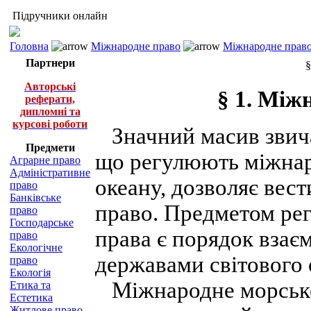
Підручники онлайн
Головна
Міжнародне право
Міжнародне право
Партнери
§
Авторські
§ 1. Між
реферати,
дипломні та
курсові роботи
Значний масив звича
Предмети
що регулюють міжнар
Аграрне право
Адміністративне
океану, дозволяє вес
право
Банківське
право. Предметом ре
право
Господарське
права є порядок взає
право
Екологічне
державами світового 
право
Екологія
Міжнародне морське 
Етика та
Естетика
Житлове право