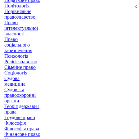
Податкове право
Політологія
<
Порівняльне
правознавство
Право
інтелектуальної
власності
Право
соціального
забезпечення
Психологія
Релігієзнавство
Сімейне право
Соціологія
Судова
медицина
Судові та
правоохоронні
органи
Теорія держави і
права
Трудове право
Філософія
Філософія права
Фінансове право