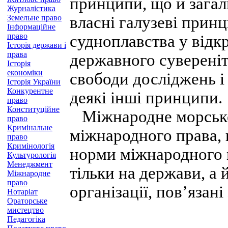
принципи, що й загал
Журналістика
Земельне право
власні галузеві прин
Інформаційне
право
судноплавства у відк
Історія держави і
права
державного сувереніт
Історія
економіки
свободи досліджень і
Історія України
Конкурентне
деякі інші принципи.
право
Конституційне
Міжнародне морське 
право
Кримінальне
міжнародного права, 
право
Кримінологія
норми міжнародного 
Культурологія
Менеджмент
тільки на держави, а 
Міжнародне
право
організації, пов’язані
Нотаріат
Ораторське
мистецтво
Педагогіка