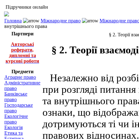
Підручники онлайн
Головна
Міжнародне право
Міжнародне право
внутрішнього права
Партнери
§ 2. Теорії в
Авторські
§ 2. Теорії взаємо
реферати,
дипломні та
курсові роботи
Предмети
Незалежно від розбі
Аграрне право
Адміністративне
при розгляді питання
право
Банківське
та внутрішнього прав
право
Господарське
ознаки, що відобража
право
Екологічне
дотримуються ті чи і
право
Екологія
правових відносинах.
Етика та
Естетика