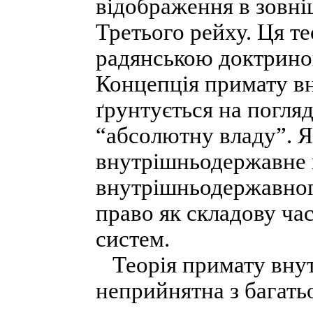
відображення в зовн
Третього рейху. Ця т
радянською доктрино
Концепція примату в
ґрунтується на погляд
“абсолютну владу”. Я
внутрішньодержавне 
внутрішньодержавног
право як складову ча
систем.
Теорія примату вну
неприйнятна з багатьо