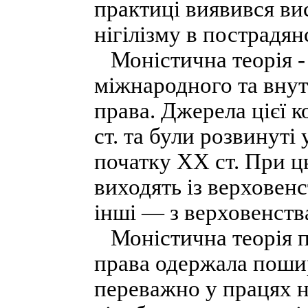
практиці виявився ви
нігілізму в пострадя
Моністична теорія - 
міжнародного та вну
права. Джерела цієї к
ст. та були розвинут
початку ХХ ст. При 
виходять із верховен
інші — з верховенств
Моністична теорія 
права одержала поши
переважно у працях н