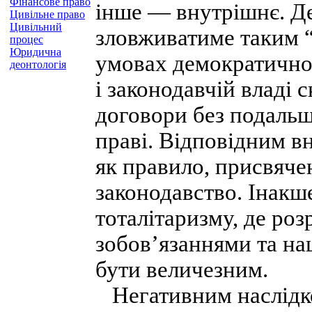
Фінансове право
інше — внутрішнє. Д
Цивільне право
Цивільний
зловживатиме таким “
процес
Юридична
умовах демократично
деонтологія
і законодавчій владі 
договори без подальш
праві. Відповідним 
як правило, присвяче
законодавство. Інакш
тоталітаризму, де ро
зобов’язаннями та н
бути величезним.
Негативним наслідко