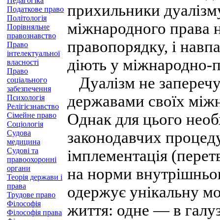
Педагогіка
прихильники дуалізм
Податкове право
Політологія
міжнародного права 
Порівняльне
правознавство
правопорядку, і навп
Право
інтелектуальної
діють у міжнародно-п
власності
Право
Дуалізм не заперечу
соціального
забезпечення
державами своїх міжн
Психологія
Релігієзнавство
Однак для цього необ
Сімейне право
Соціологія
Судова
законодавчих процед
медицина
Судові та
імплементація (перет
правоохоронні
органи
на норми внутрішньог
Теорія держави і
права
одержує унікальну мо
Трудове право
Філософія
життя: одне — в галу
Філософія права