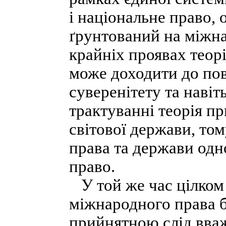
і національне право,
ґрунтований на міжн
крайніх проявах теор
може доходити до по
суверенітету та навіт
трактуванні теорія пр
світової держави, то
права та держави одн
право.
У той же час цілком
міжнародного права б
прийнятною слід вва