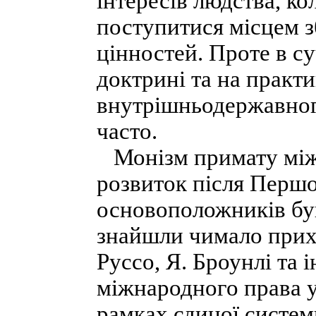
інтересів людства, к
поступитися місцем 
цінностей. Проте в с
доктрині та на практ
внутрішньодержавног
часто.
Монізм примату міжн
розвиток після Першої
основоположників був
знайшли чимало прихи
Руссо, Я. Броунлі та і
міжнародного права у
рамках єдиної систем