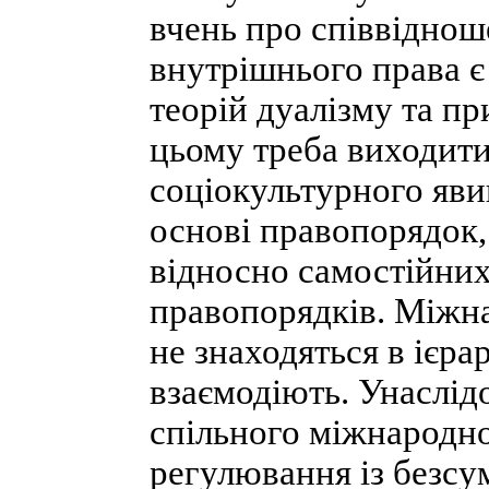
вчень про співвіднош
внутрішнього права є
теорій дуалізму та п
цьому треба виходити
соціокультурного яви
основі правопорядок, 
відносно самостійни
правопорядків. Міжн
не знаходяться в ієра
взаємодіють. Унаслід
спільного міжнародно
регулювання із безс