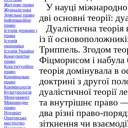
У науці міжнародного
Житлове право
Журналістика
Земельне право
дві основні теорії: д
Інформаційне
право
Дуалістична теорія 
Історія держави і
права
із її основоположник
Історія
економіки
Триппель. Згодом теор
Історія України
Конкурентне
Фіцморисом і набула 
право
Конституційне
теорія домінувала в о
право
Кримінальне
доктрині з другої пол
право
Кримінологія
дуалістичної теорії 
Культурологія
Менеджмент
та внутрішнє право —
Міжнародне
право
два різні право-поря
Нотаріат
Ораторське
зіткнення чи взаємоді
мистецтво