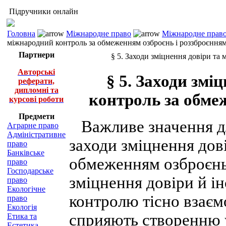
Підручники онлайн
Головна
Міжнародне право
Міжнародне право
міжнародний контроль за обмеженням озброєнь і роззброєння
Партнери
§ 5. Заходи зміцнення довіри та
Авторські
§ 5. Заходи змі
реферати,
дипломні та
контроль за обме
курсові роботи
Предмети
Важливе значення дл
Аграрне право
Адміністративне
заходи зміцнення дов
право
Банківське
обмеженням озброєнь 
право
Господарське
зміцнення довіри й і
право
Екологічне
контролю тісно взаєм
право
Екологія
сприяють створенню у
Етика та
Естетика