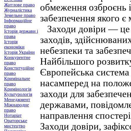
обмеження озброєнь і
Житлове право
Журналістика
Земельне право
забезпечення якого є
Інформаційне
право
Заходи довіри — це 
Історія держави і
права
заходів, здійснювани
Історія
економіки
небезпеки та забезпе
Історія України
Конкурентне
Найбільшого розвитку
право
Конституційне
Європейська система 
право
Кримінальне
насамперед на полож
право
Кримінологія
заходи для забезпечен
Культурологія
Менеджмент
державами, повідомле
Міжнародне
право
направлення спостері
Нотаріат
Ораторське
Заходи довіри, зафік
мистецтво