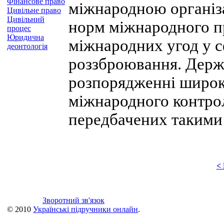
Фінансове право
міжнародною організ
Цивільне право
Цивільний
норм міжнародного пр
процес
Юридична
міжнародних угод у с
деонтологія
роззброювання. Держ
розпорядженні широки
міжнародного контрол
передбачених такими
<
Зворотний зв'язок
© 2010
Українські підручники онлайн
.