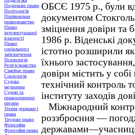
Педагогіка
ОБСЄ 1975 р., були 
Податкове право
Політологія
документом Стокгольм
Порівняльне
правознавство
зміцнення довіри та 
Право
інтелектуальної
1986 р. Віденські до
власності
Право
істотно розширили як 
соціального
забезпечення
їхнього застосування,
Психологія
Релігієзнавство
довіри містить у собі 
Сімейне право
Соціологія
Судова
технічний контроль 
медицина
Судові та
інституту заходів дов
правоохоронні
органи
Міжнародний контрол
Теорія держави і
права
роззброєння — погод
Трудове право
Філософія
державами—учасниця
Філософія права