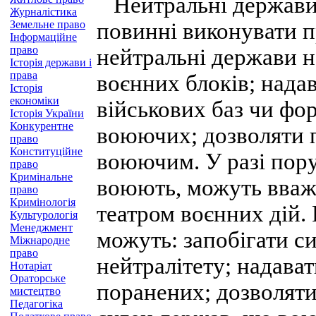
Нейтральні держави,
Журналістика
Земельне право
повинні виконувати п
Інформаційне
право
нейтральні держави н
Історія держави і
права
воєнних блоків; нада
Історія
економіки
військових баз чи фо
Історія України
Конкурентне
воюючих; дозволяти п
право
Конституційне
воюючим. У разі пор
право
Кримінальне
воюють, можуть вваж
право
Кримінологія
театром воєнних дій.
Культурологія
Менеджмент
можуть: запобігати 
Міжнародне
право
нейтралітету; надава
Нотаріат
Ораторське
поранених; дозволяти
мистецтво
Педагогіка