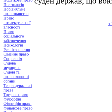
суден держав, що вою
Податкове право
Політологія
Порівняльне
правознавство
Право
інтелектуальної
<
власності
Право
соціального
забезпечення
Психологія
Релігієзнавство
Сімейне право
Соціологія
Судова
медицина
Судові та
правоохоронні
органи
Теорія держави і
права
Трудове право
Філософія
Філософія права
Фінансове право