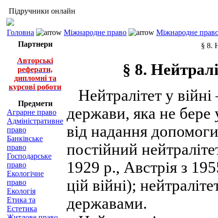
Підручники онлайн
Головна
Міжнародне право
Міжнародне право
Партнери
§ 8.
Авторські
§ 8. Нейтрал
реферати,
дипломні та
курсові роботи
Нейтралітет у війні
Предмети
держави, яка не бере 
Аграрне право
Адміністративне
від надання допомоги
право
Банківське
постійний нейтралітет
право
Господарське
1929 р., Австрія з 195
право
Екологічне
цій війні); нейтраліт
право
Екологія
державами.
Етика та
Естетика
Житлове право