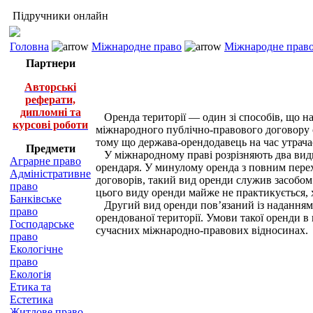
Підручники онлайн
Головна
Міжнародне право
Міжнародне право
Партнери
Авторські
реферати,
дипломні та
Оренда території — один зі способів, що на
курсові роботи
міжнародного публічно-правового договору ор
тому що держава-орендодавець на час утрачає
Предмети
У міжнародному праві розрізняють два види
Аграрне право
орендаря. У минулому оренда з повним пере
Адміністративне
договорів, такий вид оренди служив засобом 
право
цього виду оренди майже не практикується, х
Банківське
Другий вид оренди пов’язаний із наданням о
право
орендованої території. Умови такої оренди в 
Господарське
сучасних міжнародно-правових відносинах.
право
Екологічне
право
Екологія
Етика та
Естетика
Житлове право