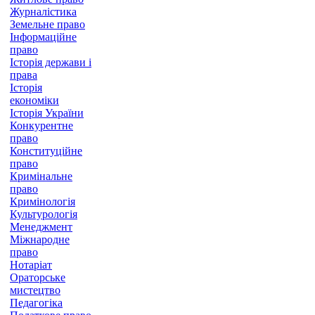
Журналістика
Земельне право
Інформаційне
право
Історія держави і
права
Історія
економіки
Історія України
Конкурентне
право
Конституційне
право
Кримінальне
право
Кримінологія
Культурологія
Менеджмент
Міжнародне
право
Нотаріат
Ораторське
мистецтво
Педагогіка