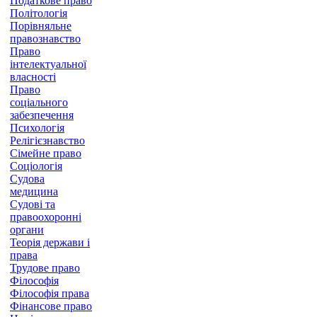
Податкове право
Політологія
Порівняльне
правознавство
Право
інтелектуальної
власності
Право
соціального
забезпечення
Психологія
Релігієзнавство
Сімейне право
Соціологія
Судова
медицина
Судові та
правоохоронні
органи
Теорія держави і
права
Трудове право
Філософія
Філософія права
Фінансове право