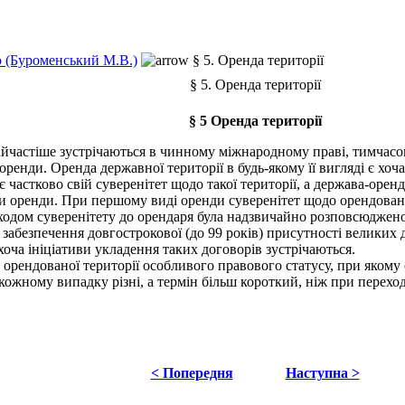
 (Буроменський М.В.)
§ 5. Оренда території
§ 5. Оренда території
§ 5 Оренда території
йчастіше зустрічаються в чинному міжнародному праві, тимчасово
енди. Оренда державної території в будь-якому її вигляді є хоча
 частково свій суверенітет щодо такої території, а держава-орен
 оренди. При першому виді оренди суверенітет щодо орендованої
ходом суверенітету до орендаря була надзвичайно розповсюджено
забезпечення довгострокової (до 99 років) присутності великих де
оча ініціативи укладення таких договорів зустрічаються.
рендованої території особливого правового статусу, при якому 
кожному випадку різні, а термін більш короткий, ніж при переход
< Попередня
Наступна >