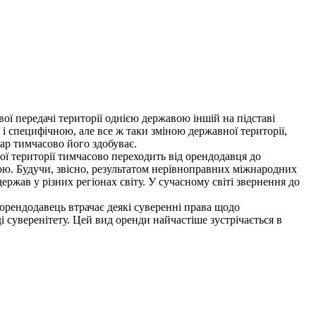
ї передачі території однією державою іншій на підставі
 і специфічною, але все ж таки зміною державної території,
дар тимчасово його здобуває.
 території тимчасово переходить від орендодавця до
ю. Будучи, звісно, результатом нерівноправних міжнародних
ржав у різних регіонах світу. У сучасному світі звернення до
орендодавець втрачає деякі суверенні права щодо
і суверенітету. Цей вид оренди найчастіше зустрічається в