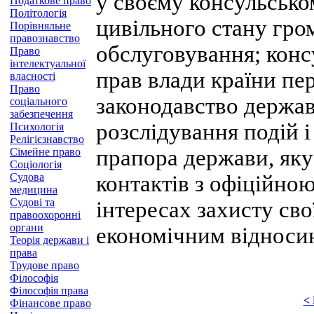
у своєму консульськом
Податкове право
Політологія
цивільного стану гро
Порівняльне
правознавство
обслуговування; конс
Право
інтелектуальної
прав влади країни пе
власності
Право
законодавство держав
соціального
забезпечення
розслідування подій 
Психологія
Релігієзнавство
прапора держави, яку
Сімейне право
Соціологія
Судова
контактів з офіційно
медицина
Судові та
інтересах захисту св
правоохоронні
органи
економічним відносина
Теорія держави і
права
Трудове право
Філософія
Філософія права
<
Фінансове право