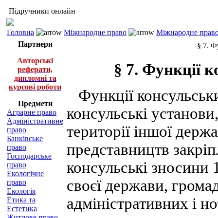
Підручники онлайн
Головна
Міжнародне право
Міжнародне право
Партнери
§ 7. 
Авторські
§ 7. Функції 
реферати,
дипломні та
курсові роботи
Функції консульськи
Предмети
консульські установи
Аграрне право
Адміністративне
території іншої держ
право
Банківське
представництв закріпл
право
Господарське
консульські зносини 1
право
Екологічне
своєї держави, грома
право
Екологія
адміністративних і н
Етика та
Естетика
Житлове право