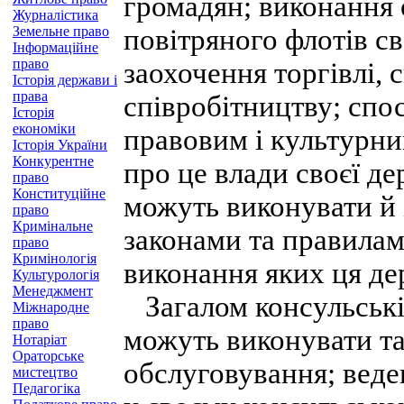
громадян; виконання 
Журналістика
Земельне право
повітряного флотів сво
Інформаційне
право
заохочення торгівлі,
Історія держави і
права
співробітництву; спо
Історія
економіки
правовим і культурн
Історія України
Конкурентне
про це влади своєї д
право
Конституційне
можуть виконувати й 
право
Кримінальне
законами та правила
право
Кримінологія
виконання яких ця де
Культурологія
Менеджмент
Загалом консульські 
Міжнародне
право
можуть виконувати так
Нотаріат
Ораторське
обслуговування; веде
мистецтво
Педагогіка