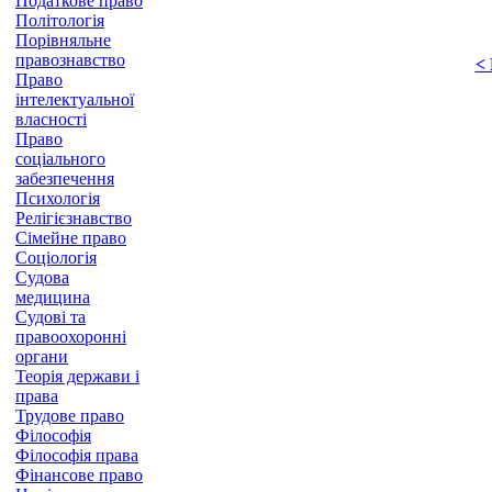
Податкове право
Політологія
Порівняльне
правознавство
<
Право
інтелектуальної
власності
Право
соціального
забезпечення
Психологія
Релігієзнавство
Сімейне право
Соціологія
Судова
медицина
Судові та
правоохоронні
органи
Теорія держави і
права
Трудове право
Філософія
Філософія права
Фінансове право