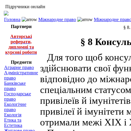
Підручники онлайн
Головна
Міжнародне право
Міжнародне право
Партнери
§ 8
Авторські
§ 8 Консуль
реферати,
дипломні та
курсові роботи
Для того щоб консул
Предмети
здійснювати свої функ
Аграрне право
Адміністративне
відповідно до міжнар
право
Банківське
спеціальним статусом
право
Господарське
привілеїв й імунітеті
право
Екологічне
привілеї й імунітети 
право
Екологія
отримали межі ХІХ і 
Етика та
Естетика
Житлове право