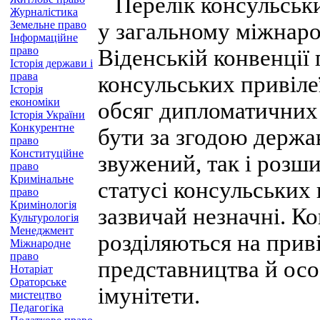
Перелік консульських
Журналістика
Земельне право
у загальному міжнаро
Інформаційне
право
Віденській конвенції 
Історія держави і
права
консульських привілеї
Історія
економіки
обсяг дипломатичних п
Історія України
Конкурентне
бути за згодою держа
право
Конституційне
звужений, так і розш
право
Кримінальне
статусі консульських
право
Кримінологія
зазвичай незначні. Ко
Культурологія
Менеджмент
розділяються на приві
Міжнародне
право
представництва й особ
Нотаріат
Ораторське
імунітети.
мистецтво
Педагогіка