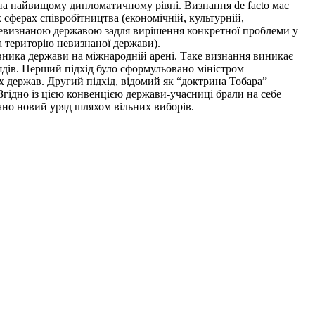
на найвищому дипломатичному рівні. Визнання de facto має
сферах співробітництва (економічній, культурній,
з невизнаною державою задля вирішення конкретної проблеми у
а територію невизнаної держави).
вника держави на міжнародній арені. Таке визнання виникає
ядів. Перший підхід було сформульовано міністром
 держав. Другий підхід, відомий як “доктрина Тобара”
Згідно із цією конвенцією держави-учасниці брали на себе
ано новий уряд шляхом вільних виборів.