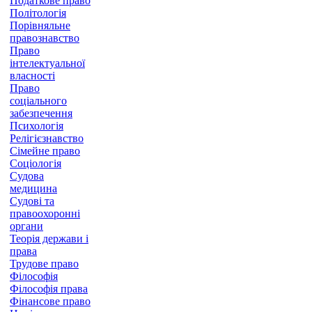
Податкове право
Політологія
Порівняльне
правознавство
Право
інтелектуальної
власності
Право
соціального
забезпечення
Психологія
Релігієзнавство
Сімейне право
Соціологія
Судова
медицина
Судові та
правоохоронні
органи
Теорія держави і
права
Трудове право
Філософія
Філософія права
Фінансове право