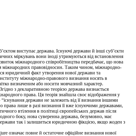
’єктом виступає держава. Існуючі держави й інші суб’єкти
тичних міркувань вони іноді утримуються від встановлення
звиток міжнародного співробітництва передбачає, що нова
м міжнародних правовідносин. Таким чином, міжнародно-
ься юридичний факт утворення нової держави та
інституту міжнародно-правового визнання носять в
чітко визначеним або носити мовчазний характер.
Згідно з декларативною теорією держава визнається
жнародного права. Ця теорія знайшла своє відображення у
о “існування держави не залежить від її визнання іншими
го права лише в разі визнання її вже існуючими державами,
тичного втілення в політиці європейських держав після
 одного боку, нова суверенна держава, безумовно, має
 держави так і залишиться юридичною фікцією, якщо жоден з
jure означає повне й остаточне офіційне визнання нової