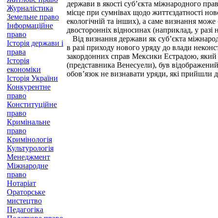
держави в якості суб’єкта міжнародного пра
Журналістика
місце при сумнівах щодо життєздатності нов
Земельне право
екологічній та інших), а саме визнання мож
Інформаційне
двосторонніх відносинах (наприклад, у разі 
право
Від визнання держави як суб’єкта міжнародн
Історія держави і
в разі приходу нового уряду до влади некон
права
закордонних справ Мексики Естрадою, який в
Історія
(представника Венесуели), був відображений
економіки
обов’язок не визнавати уряди, які прийшли 
Історія України
Конкурентне
право
Конституційне
право
Кримінальне
право
Кримінологія
Культурологія
Менеджмент
Міжнародне
право
Нотаріат
Ораторське
мистецтво
Педагогіка