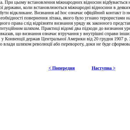
ва. При цьому встановлення міжнародних відносин відбувається 
ої держави, коли встановлюються міжнародні відносини в деяких 
е бути відкликане. Визнання ad hoc означає офіційний контакт і
необхідності повернення літака, якого було угнано терористами н
ого права слід відрізняти визнання уряду як законного предста
ституційним шляхом. Практиці відомі два підходи до визнання ур
казав, що визнання означає втручання у внутрішні справи інших
 у Конвенції держав Центральної Америки від 20 грудня 1907 р. 
до влади шляхом революції або перевороту, доки не буде сформов
< Попередня
Наступна >