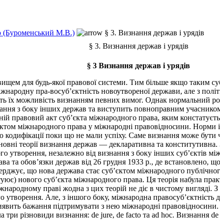
 (Буроменський М.В.)
§ 3. Визнання держав і урядів
§ 3. Визнання держав і урядів
§ 3 Визнання держав і урядів
щем для будь-якої правової системи. Тим більше якщо таким суб
жнародну пра-восуб’єктність новоутвореної держави, але з полі
ь їх можливість визнанням певних вимог. Однак нормальний ро
ання з боку інших держав та виступить повноправним учаснико
ій правовий акт суб’єкта міжнародного права, яким констатуєт
єктом міжнародного права у міжнародні правовідносини. Норми 
о кодифікації поки що не мали успіху. Саме визнання може бути 
овні теорії визнання держав — декларативна та конститутивна. 
го утворення, незалежно від визнання з боку інших суб’єктів мі
ва та обов’язки держав від 26 грудня 1933 р., де встановлено, щ
верджує, що нова держава стає суб’єктом міжнародного публічно
уює) нового суб’єкта міжнародного права. Ця теорія набула прак
жнародному праві жодна з цих теорій не діє в чистому вигляді. З
го утворення. Але, з іншого боку, міжнародна правосуб’єктність
виявить бажання підтримувати з нею міжнародні правовідносини.
 різновиди визнання: de jure, de facto та ad hoc. Визнання de 