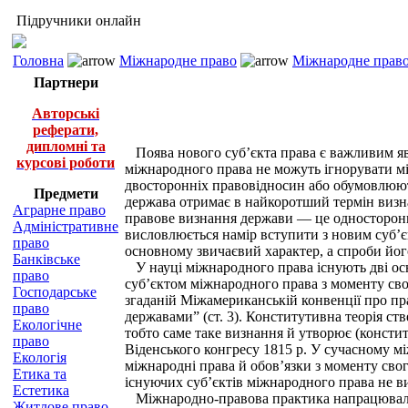
Підручники онлайн
Головна
Міжнародне право
Міжнародне право
Партнери
Авторські
реферати,
дипломні та
Поява нового суб’єкта права є важливим яви
курсові роботи
міжнародного права не можуть ігнорувати мі
двосторонніх правовідносин або обумовлюют
Предмети
держава отримає в найкоротший термін визн
Аграрне право
правове визнання держави — це односторонн
Адміністративне
висловлюється намір вступити з новим суб’
право
основному звичаєвий характер, а спроби йог
Банківське
У науці міжнародного права існують дві осн
право
суб’єктом міжнародного права з моменту сво
Господарське
згаданій Міжамериканській конвенції про пра
право
державами” (ст. 3). Конститутивна теорія ст
Екологічне
тобто саме таке визнання й утворює (констит
право
Віденського конгресу 1815 р. У сучасному мі
Екологія
міжнародні права й обов’язки з моменту сво
Етика та
існуючих суб’єктів міжнародного права не 
Естетика
Міжнародно-правова практика напрацювала три
Житлове право