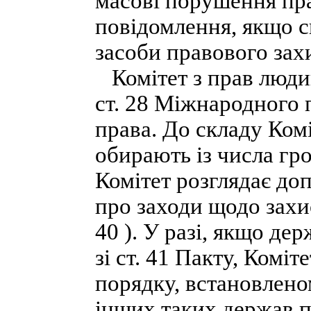
масові порушення пра
повідомлення, якщо с
засоби правового зах
Комітет з прав людин
ст. 28 Міжнародного 
права. До складу Комі
обирають із числа гр
Комітет розглядає до
про заходи щодо захи
40 ). У разі, якщо де
зі ст. 41 Пакту, Комі
порядку, встановленом
інших таких держав п