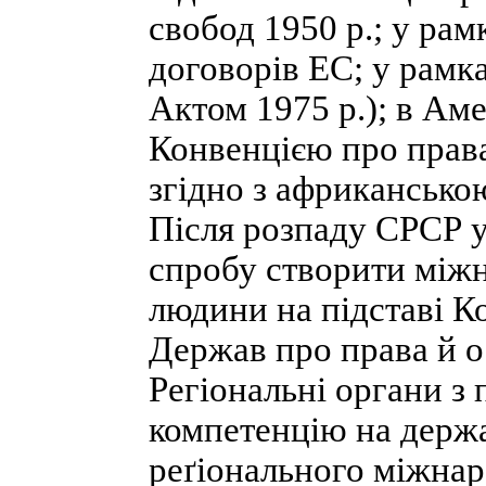
свобод 1950 р.; у ра
договорів ЕС; у рамк
Актом 1975 р.); в Ам
Конвенцією про прав
згідно з африкансько
Після розпаду СРСР 
спробу створити міжн
людини на підставі К
Держав про права й о
Регіональні органи 
компетенцію на держ
реґіонального міжнар