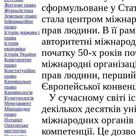
сформульоване у Стат
Житлове право
Журналістика
Земельне право
стала центром міжнар
Інформаційне
право
прав людини. В її ра
Історія держави і
права
авторитетні міжнарод
Історія
економіки
початку 50-х років п
Історія України
Конкурентне
міжнародні організац
право
Конституційне
прав людини, перший 
право
Кримінальне
Європейської конвенц
право
Кримінологія
У сучасному світі іс
Культурологія
Менеджмент
декількох десятків ун
Міжнародне
право
міжнародних органів 
Нотаріат
Ораторське
компетенції. Це дозв
мистецтво