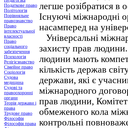
Педагогіка
легше розібратися в о
Податкове право
Політологія
Існуючі міжнародні о
Порівняльне
правознавство
насамперед на універс
Право
інтелектуальної
Універсальні міжнар
власності
Право
захисту прав людини.
соціального
забезпечення
людини мають компет
Психологія
Релігієзнавство
кількість держав світу
Сімейне право
Соціологія
Судова
держави, які є учасн
медицина
Судові та
міжнародного договор
правоохоронні
органи
прав людини, Комітет 
Теорія держави і
права
обмеженого кола міжн
Трудове право
Філософія
контрольні повноваже
Філософія права