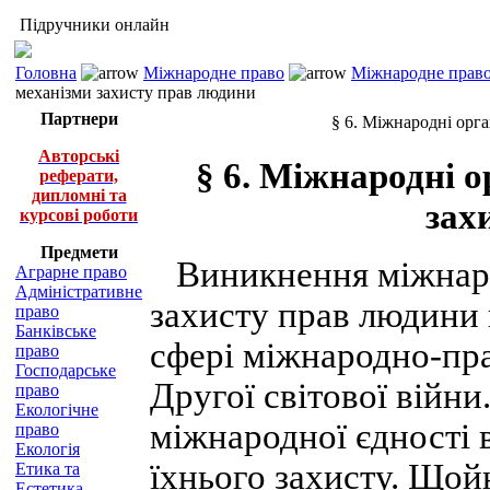
Підручники онлайн
Головна
Міжнародне право
Міжнародне право
механізми захисту прав людини
Партнери
§ 6. Міжнародні орг
Авторські
§ 6. Міжнародні о
реферати,
дипломні та
зах
курсові роботи
Предмети
Виникнення міжнарод
Аграрне право
Адміністративне
захисту прав людини 
право
Банківське
сфері міжнародно-пра
право
Господарське
Другої світової війн
право
Екологічне
міжнародної єдності 
право
Екологія
їхнього захисту. Щой
Етика та
Естетика