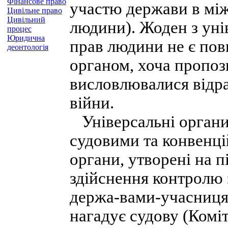
Фінансове право
участю держави в між
Цивільне право
Цивільний
людини). Жоден з уні
процес
Юридична
прав людини не є по
деонтологія
органом, хоча пропоз
висловлювалися відраз
війни.
Універсальні органи 
судовими та конвенці
органи, утворені на 
здійснення контролю 
держа-вами-учасниця
нагадує судову (Коміт