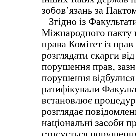
зобов’язань за Пактом
Згідно із Факультат
Міжнародного пакту п
права Комітет із пра
розглядати скарги від
порушення прав, зазн
порушення відбулися
ратифікували Факуль
встановлює процедуру
розглядає повідомлен
національні засоби п
стосується порушення 