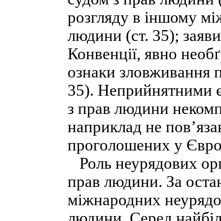
розгляду в іншому мі
людини (ст. 35); заяв
Конвенції, явно необґ
ознаки зловживання п
35). Неприйнятними є
з прав людини неком
наприклад не пов’яза
проголошених у Європ
Роль неурядових орг
прав людини. За остан
міжнародних неурядов
людини. Серед найбі