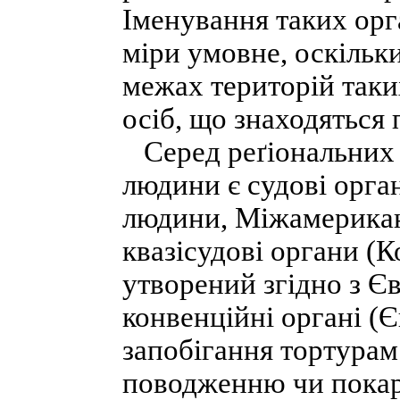
Іменування таких орг
міри умовне, оскільки
межах територій таки
осіб, що знаходяться
Серед реґіональних 
людини є судові орга
людини, Міжамерикан
квазісудові органи (К
утворений згідно з Є
конвенційні органі (Є
запобігання тортурам 
поводженню чи покар