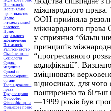
людства співпадає з 
Податкове право
Політологія
міжнародного права. 
Порівняльне
правознавство
ООН прийняла резолю
Право
інтелектуальної
міжнародного права 
власності
Право
у сприяння “більш ши
соціального
забезпечення
принципів міжнародно
Психологія
Релігієзнавство
“прогресивного розви
Сімейне право
Соціологія
Судова
кодифікації”. Визнано
медицина
Судові та
зміцнювати верховен
правоохоронні
органи
відносинах, для чого
Теорія держави і
права
поширенню та більш 
Трудове право
Філософія
—1999 років був пр
Філософія права
Фінансове право
міжнародного права, 