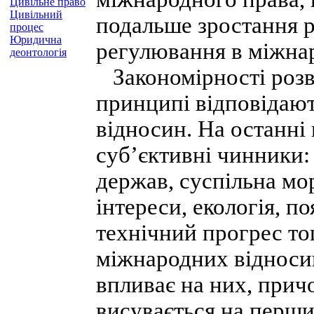
Цивільне право
Цивільний
подальше зростання 
процес
Юридична
регулювання в міжна
деонтологія
Закономірності розв
принципі відповідаю
відносин. На останні 
суб’єктивні чинники:
держав, суспільна мор
інтереси, екологія, п
технічний прогрес т
міжнародних відноси
впливає на них, прич
висувається на перши