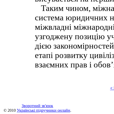
Таким чином, міжна
система юридичних н
міжвладні міжнародн
узгоджену позицію уч
дією закономірносте
етапі розвитку цивілі
взаємних прав і обов’
<
Зворотний зв'язок
© 2010
Українські підручники онлайн
.