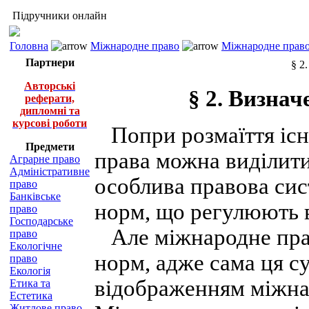
Підручники онлайн
Головна
Міжнародне право
Міжнародне право
Партнери
§ 2
Авторські
§ 2. Визна
реферати,
дипломні та
курсові роботи
Попри розмаїття існ
Предмети
права можна виділит
Аграрне право
Адміністративне
особлива правова сист
право
Банківське
норм, що регулюють в
право
Господарське
Але міжнародне право
право
Екологічне
норм, адже сама ця с
право
Екологія
відображенням міжна
Етика та
Естетика
Житлове право