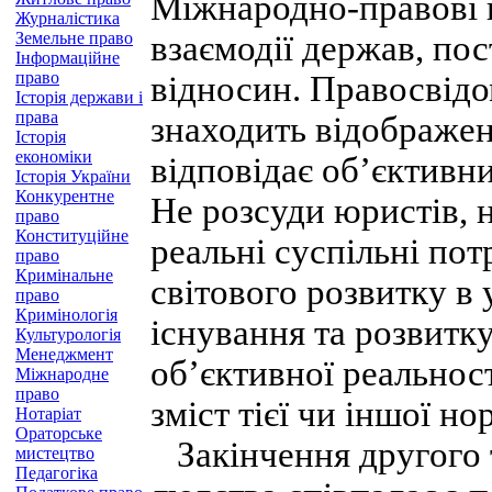
Міжнародно-правові 
Журналістика
Земельне право
взаємодії держав, по
Інформаційне
право
відносин. Правосвідом
Історія держави і
права
знаходить відображен
Історія
економіки
відповідає об’єктивн
Історія України
Конкурентне
Не розсуди юристів, 
право
Конституційне
реальні суспільні по
право
Кримінальне
світового розвитку в
право
Кримінологія
існування та розвитк
Культурологія
Менеджмент
об’єктивної реальнос
Міжнародне
право
зміст тієї чи іншої но
Нотаріат
Ораторське
Закінчення другого ти
мистецтво
Педагогіка