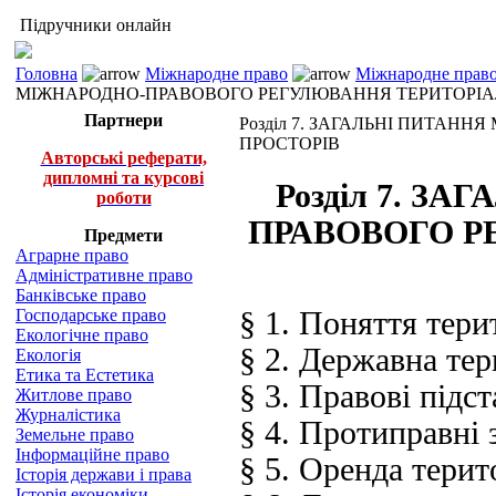
Підручники онлайн
Головна
Міжнародне право
Міжнародне право
МІЖНАРОДНО-ПРАВОВОГО РЕГУЛЮВАННЯ ТЕРИТОРІА
Партнери
Розділ 7. ЗАГАЛЬНІ ПИТА
ПРОСТОРІВ
Авторські реферати,
дипломні та курсові
Розділ 7. З
роботи
ПРАВОВОГО Р
Предмети
Аграрне право
Адміністративне право
Банківське право
Господарське право
§ 1. Поняття тери
Екологічне право
§ 2. Державна тер
Екологія
Етика та Естетика
§ 3. Правові підс
Житлове право
Журналістика
§ 4. Протиправні 
Земельне право
Інформаційне право
§ 5. Оренда терит
Історія держави і права
Історія економіки