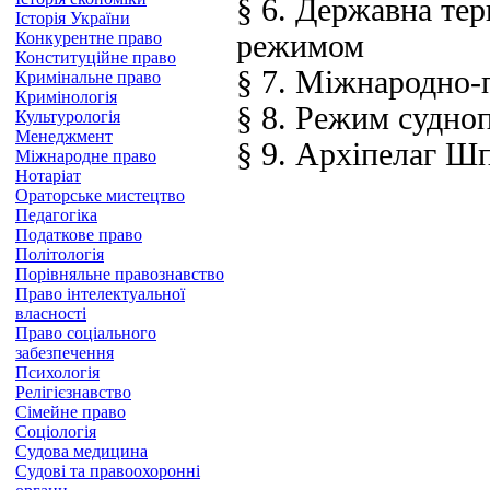
§ 6. Державна те
Історія України
Конкурентне право
режимом
Конституційне право
§ 7. Міжнародно-
Кримінальне право
Кримінологія
§ 8. Режим судно
Культурологія
Менеджмент
§ 9. Архіпелаг Ш
Міжнародне право
Нотаріат
Ораторське мистецтво
Педагогіка
Податкове право
Політологія
Порівняльне правознавство
Право інтелектуальної
власності
Право соціального
забезпечення
Психологія
Релігієзнавство
Сімейне право
Соціологія
Судова медицина
Судові та правоохоронні