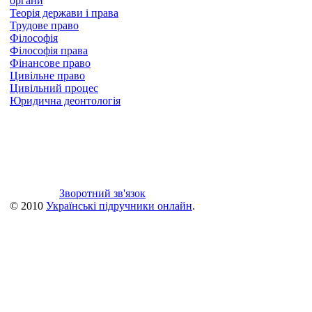
органи
Теорія держави і права
Трудове право
Філософія
Філософія права
Фінансове право
Цивільне право
Цивільний процес
Юридична деонтологія
Зворотний зв'язок
© 2010
Українські підручники онлайн
.