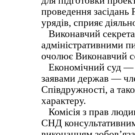
для підготовки проект
проведення засідань Р
урядів, сприяє діяльн
Виконавчий секретарі
адміністративними п
очолює Виконавчий с
Економічний суд — о
заявами держав — чле
Співдружності, а та
характеру.
Комісія з прав людин
СНД консультативним 
виконанням зобов’яза