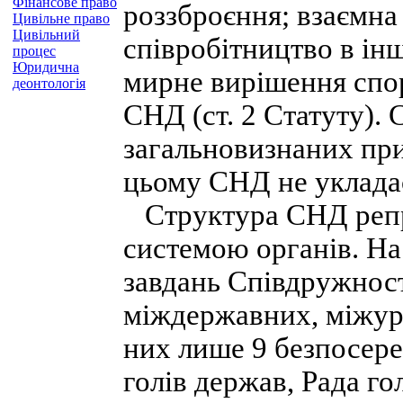
Фінансове право
роззброєння; взаємна
Цивільне право
Цивільний
співробітництво в ін
процес
Юридична
мирне вирішення спор
деонтологія
СНД (ст. 2 Статуту). 
загальновизнаних пр
цьому СНД не укладає
Структура СНД репр
системою органів. На
завдань Співдружност
міждержавних, міжуря
них лише 9 безпосере
голів держав, Рада гол