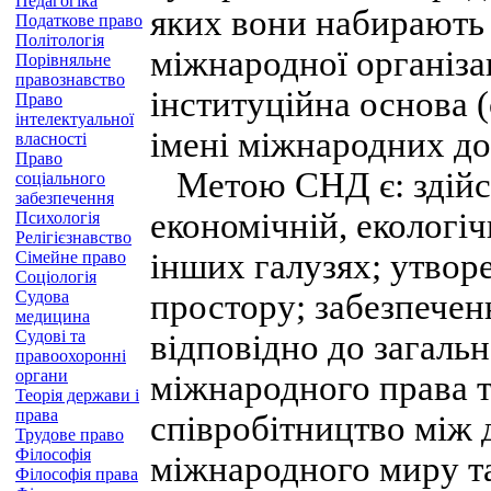
Педагогіка
яких вони набирають 
Податкове право
Політологія
міжнародної організац
Порівняльне
правознавство
інституційна основа (
Право
інтелектуальної
імені міжнародних до
власності
Право
Метою СНД є: здійсн
соціального
забезпечення
економічній, екологіч
Психологія
Релігієзнавство
інших галузях; утвор
Сімейне право
Соціологія
Судова
простору; забезпечен
медицина
Судові та
відповідно до загаль
правоохоронні
органи
міжнародного права 
Теорія держави і
права
співробітництво між 
Трудове право
Філософія
міжнародного миру та
Філософія права