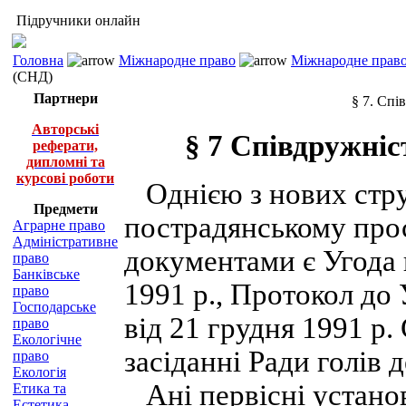
Підручники онлайн
Головна
Міжнародне право
Міжнародне право
(СНД)
Партнери
§ 7. Сп
Авторські
§ 7 Співдружні
реферати,
дипломні та
курсові роботи
Однією з нових стру
Предмети
пострадянському прос
Аграрне право
Адміністративне
документами є Угода 
право
Банківське
1991 р., Протокол до
право
Господарське
від 21 грудня 1991 р
право
Екологічне
засіданні Ради голів 
право
Екологія
Ані первісні установ
Етика та
Естетика