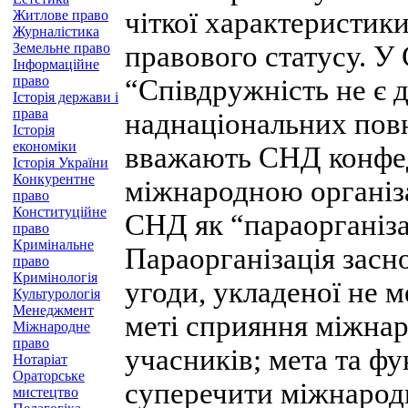
чіткої характеристик
Житлове право
Журналістика
Земельне право
правового статусу. У С
Інформаційне
право
“Співдружність не є 
Історія держави і
права
наднаціональних повн
Історія
економіки
вважають СНД конфед
Історія України
Конкурентне
міжнародною організ
право
Конституційне
СНД як “параорганіза
право
Кримінальне
Параорганізація засн
право
Кримінологія
угоди, укладеної не 
Культурологія
Менеджмент
меті сприяння міжнаро
Міжнародне
право
учасників; мета та фу
Нотаріат
Ораторське
суперечити міжнародн
мистецтво