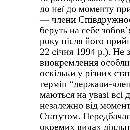
до неї до моменту пр
— члени Співдружност
беруть на себе зобов
року після його прий
22 січня 1994 р.). Не
виокремлення особлив
оскільки у різних ст
термін “держави-члени
маються на увазі всі
незалежно від момент
Статутом. Передбачає
окремих видах діяльн