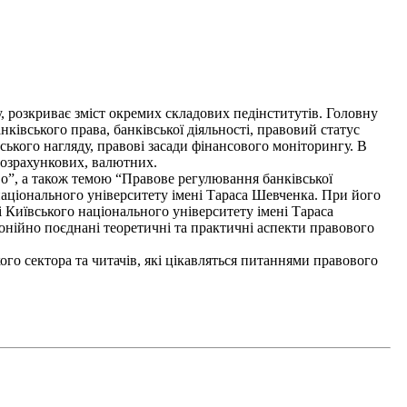
 розкриває зміст окремих складових педінститутів. Головну
нківського права, банківської діяльності, правовий статус
вського нагляду, правові засади фінансового моніторингу. В
розрахункових, валютних.
о”, а також темою “Правове регулювання банківської
аціонального університету імені Тараса Шевченка. При його
 Київського національного університету імені Тараса
монійно поєднані теоретичні та практичні аспекти правового
го сектора та читачів, які цікавляться питаннями правового