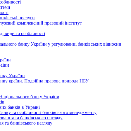
собливості
стеми
ності
банківські послуги
алузевий комплексний правовий інститут
ад, види та особливості
нального банку України у регулюванні банківських відносин
країни
раїни
анку України
анку країни. Подвійна правова природа НБУ
 Національного банку України
ів
них банків в Україні
 банку та особливості банківського менеджменту
ювання та банківського нагляду
я та банківського нагляду