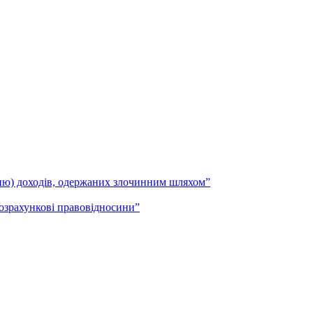
анню) доходів, одержаних злочинним шляхом”
розрахункові правовідносини”