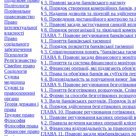
Податкове право
§ 3. Правові засади банківського нагляду
Політологія
§ 4. Порядок створення комерційних банків, в
Порівняльне
§ 5. Надання дозволів та ліцензій на здійсне
правознавство
§ 6. Проведення дистанційного контролю та 
Право
§ 7. Правові засади застосування санкцій вп
інтелектуальної
§ 8. Порядок реорганізації та ліквідації коме
власності
ГЛАВА 7. Правове регулювання банківської 
Право
§ 1. Поняття банківської таємниці
соціального
§ 2. Порядок розкриття банківської таємниці
забезпечення
§ 3. Співвідношення понять “банківська тає
Психологія
ГЛАВА 8. Правові засади фінансового моніт
Релігієзнавство
§ 1. Поняття та система фінансового монітор
Сімейне право
§ 2. Фінансові операції, які підлягають обов
Соціологія
§ 3. Права та обов'язки банків як суб'єктів 
Судова
§ 4. Відповідальність за порушення вимог За
медицина
ГЛАВА 9. Правове регулювання безготівкови
Судові та
§ 1. Поняття безготівкових розрахунків. Спі
правоохоронні
§ 2. Форми та способи безготівкових розраху
органи
§ 3. Види банківських рахунків. Порядок їх в
Теорія держави і
§ 4. Порядок здійснення безготівкових розрах
права
ГЛАВА 10. Правове регулювання готівкових 
Трудове право
§ 1. Правове регулювання касових операцій в
Філософія
§ 2. Правила ведення касових операцій клієнті
Філософія права
§ 3. Фінансова відповідальність за правопору
Фінансове право
ГЛАВА 11. Правові засади міжбанківських ро