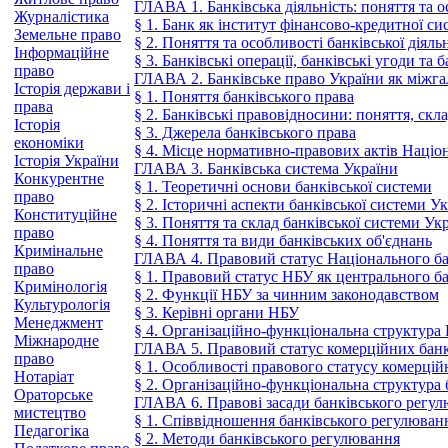
ГЛАВА 1. Банківська діяльність: поняття та о
Журналістика
§ 1. Банк як інститут фінансово-кредитної си
Земельне право
§ 2. Поняття та особливості банківської діяль
Інформаційне
§ 3. Банківські операції, банківські угоди та 
право
ГЛАВА 2. Банківське право України як міжг
Історія держави і
§ 1. Поняття банківського права
права
§ 2. Банківські правовідносини: поняття, скл
Історія
§ 3. Джерела банківського права
економіки
§ 4. Місце нормативно-правових актів Націо
Історія України
ГЛАВА 3. Банківська система України
Конкурентне
§ 1. Теоретичні основи банківської системи
право
§ 2. Історичні аспекти банківської системи У
Конституційне
§ 3. Поняття та склад банківської системи Ук
право
§ 4. Поняття та види банківських об'єднань
Кримінальне
ГЛАВА 4. Правовий статус Національного б
право
§ 1. Правовий статус НБУ як центрального б
Кримінологія
§ 2. Функції НБУ за чинним законодавством
Культурологія
§ 3. Керівні органи НБУ
Менеджмент
§ 4. Організаційно-функціональна структура
Міжнародне
ГЛАВА 5. Правовий статус комерційних банк
право
§ 1. Особливості правового статусу комерцій
Нотаріат
§ 2. Організаційно-функціональна структура
Ораторське
ГЛАВА 6. Правові засади банківського регул
мистецтво
§ 1. Співвідношення банківського регулюванн
Педагогіка
§ 2. Методи банківського регулювання