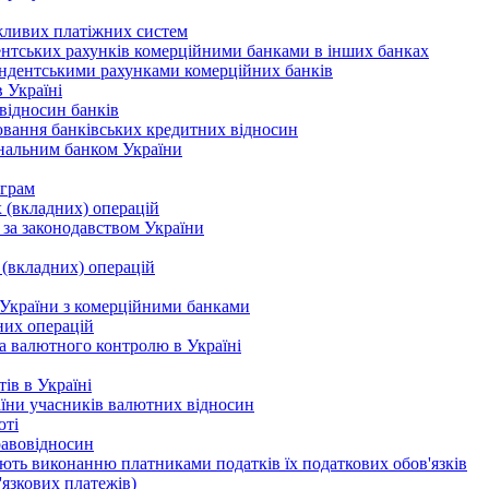
жливих платіжних систем
дентських рахунків комерційними банками в інших банках
ондентськими рахунками комерційних банків
в Україні
відносин банків
лювання банківських кредитних відносин
ональним банком України
ограм
 (вкладних) операцій
 за законодавством України
 (вкладних) операцій
у України з комерційними банками
них операцій
та валютного контролю в Україні
тів в Україні
аїни учасників валютних відносин
юті
равовідносин
ияють виконанню платниками податків їх податкових обов'язків
'язкових платежів)