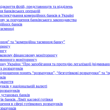
ідкриття філій, представництв та відділень
ння банківських операцій
інспектування комерційних банків в Україні
ливу за порушення банківського законодавства
рційних банків
таємниці
мниця” та “комерційна таємниця банку”
орингу
ингу
'язковому фінансовому моніторингу
первинного моніторингу
кону України “Про запобігання та протидію легалізації (відмив
х розрахунків
ввідношення понять “розрахунки”, “безготівкові розрахунки” та “
нків
ідкриття
унків у національній валюті
розрахунків
 установах банків
в банків. Ліміт касової готівки
шення в сфері готівкових розрахунків
зрахунків