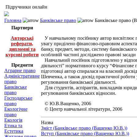
Підручники онлайн
Головна
Банківське право
Банківське право (
Партнери
Авторські
У навчальному посібнику автор висвітлює пи
реферати,
увагу приділено фінансово-правовим аспектам 
дипломні та
банку, предмет, методи, систему банківського
курсові роботи
особливій частині досліджено правові засади
Навчальний посібник підготовлено у відпові
Предмети
діяльності” нормативного курсу “Фінансове 
Аграрне право
підготовці автор спиралася на власний досві
Адміністративне
Шевченка, а також досвід практичної роботи 
право
регулювання банківської діяльності.
Банківське
Для студентів, аспірантів, викладачів юриди
право
регулювання банківських відносин.
Господарське
право
© Ю.В.Ващенко, 2006
Екологічне
© Центр навчальної літератури, 2006
право
Екологія
Назва
Етика та
Зміст (Банківське право (Ващенко Ю.В.))
Естетика
Вступ (Банківське право (Ващенко Ю.В.))
Житлове право