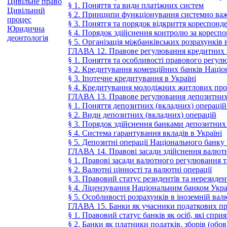
Цивільне право
§ 1. Поняття та види платіжних систем
Цивільний
§ 2. Принципи функціонування системно ва
процес
§ 3. Понятгя та порядок відкриття кореспон
Юридична
§ 4. Порядок здійснення контролю за коресп
деонтологія
§ 5. Організація міжбанківських розрахунків 
ГЛАВА 12. Правове регулювання кредитних 
§ 1. Поняття та особливості правового регу
§ 2. Кредитування комерційних банків Наці
§ 3. Іпотечне кредитування в Україні
§ 4. Кредитування молодіжних житлових пр
ГЛАВА 13. Правове регулювання депозитних
§ 1. Поняття депозитних (вкладних) операцій
§ 2. Види депозитних (вкладних) операцій
§ 3. Порядок здійснення банками депозитних
§ 4. Система гарантування вкладів в Україні
§ 5. Депозитні операції Національного банк
ГЛАВА 14. Правові засади здійснення валют
§ 1. Правові засади валютного регулювання 
§ 2. Валютні цінності та валютні операції
§ 3. Правовий статус резидентів та нерезиден
§ 4. Ліцензування Національним банком Укр
§ 5. Особливості розрахунків в іноземній вал
ГЛАВА 15. Банки як учасники податкових п
§ 1. Правовий статус банків як осіб, які спр
§ 2. Банки як платники податків, зборів (обов