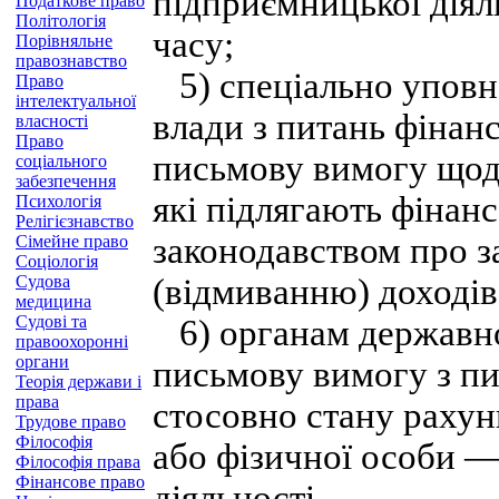
підприємницької діял
Податкове право
Політологія
часу;
Порівняльне
правознавство
5) спеціально уповн
Право
інтелектуальної
влади з питань фінан
власності
Право
письмову вимогу щодо
соціального
забезпечення
які підлягають фінан
Психологія
Релігієзнавство
законодавством про за
Сімейне право
Соціологія
Судова
(відмиванню) доході
медицина
Судові та
6) органам державно
правоохоронні
органи
письмову вимогу з пи
Теорія держави і
права
стосовно стану рахун
Трудове право
Філософія
або фізичної особи —
Філософія права
Фінансове право
діяльності.