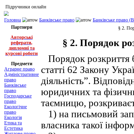
Підручники онлайн
Головна
Банківське право
Банківське право (
Партнери
§ 2. По
Авторські
§ 2. Порядок ро
реферати,
дипломні та
курсові роботи
Порядок розкриття ба
Предмети
статті 62 Закону Укра
Аграрне право
Адміністративне
діяльність”. Відповід
право
Банківське
юридичних та фізични
право
Господарське
таємницю, розкриває
право
Екологічне
1) на письмовий зап
право
Екологія
власника такої інформ
Етика та
Естетика
Житлове право