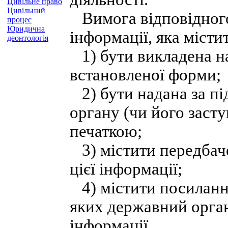
Цивільне право
Цивільний
Вимога відповідного
процес
Юридична
інформації, яка міст
деонтологія
1) бути викладена н
встановленої форми;
2) бути надана за пі
органу (чи його заст
печаткою;
3) містити передбаче
цієї інформації;
4) містити посилання
яких державний орган
інформації.