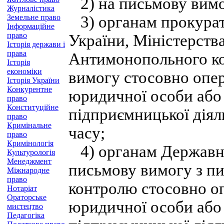
2) на письмову вимог
Журналістика
Земельне право
3) органам прокурат
Інформаційне
право
України, Міністерств
Історія держави і
права
Антимонопольного ко
Історія
економіки
вимогу стосовно опер
Історія України
Конкурентне
юридичної особи або 
право
Конституційне
підприємницької діял
право
Кримінальне
часу;
право
Кримінологія
4) органам Державної
Культурологія
Менеджмент
письмову вимогу з п
Міжнародне
право
контролю стосовно оп
Нотаріат
Ораторське
юридичної особи або 
мистецтво
Педагогіка