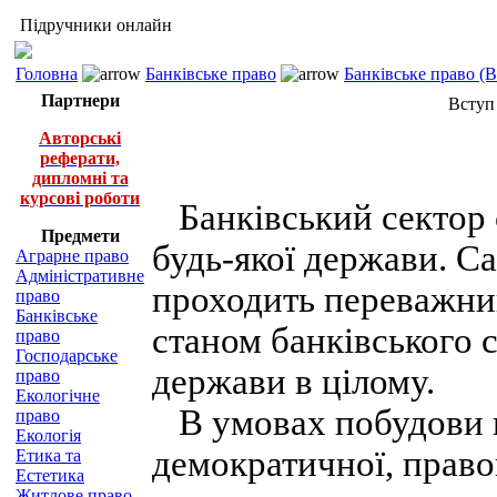
Підручники онлайн
Головна
Банківське право
Банківське право (
Партнери
Вступ
Авторські
реферати,
дипломні та
курсові роботи
Банківський сектор 
Предмети
будь-якої держави. Са
Аграрне право
Адміністративне
проходить переважний
право
Банківське
станом банківського 
право
Господарське
держави в цілому.
право
Екологічне
В умовах побудови в
право
Екологія
демократичної, право
Етика та
Естетика
Житлове право