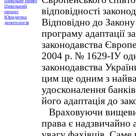
Цивільне право
Цивільний
відповідності законо
процес
Юридична
Відповідно до Закон
деонтологія
програму адаптації з
законодавства Європе
2004 р. № 1629-ІУ од
законодавства України
цим ще одним з найв
удосконалення банків
його адаптація до за
Враховуючи вищевикл
права є надзвичайно 
увагу фахівців. Саме