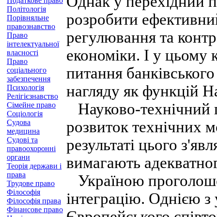
Однак у перехідний 
Податкове право
Політологія
розробити ефективний
Порівняльне
правознавство
регулювання та контр
Право
інтелектуальної
економіки. І у цьому 
власності
Право
питання банківського
соціального
забезпечення
нагляду як функцій Н
Психологія
Релігієзнавство
Науково-технічний 
Сімейне право
Соціологія
Судова
розвиток технічних м
медицина
Судові та
результаті цього з'явл
правоохоронні
органи
вимагають адекватно
Теорія держави і
права
Україною проголоше
Трудове право
Філософія
інтеграцію. Однією з
Філософія права
Фінансове право
Європейського співто