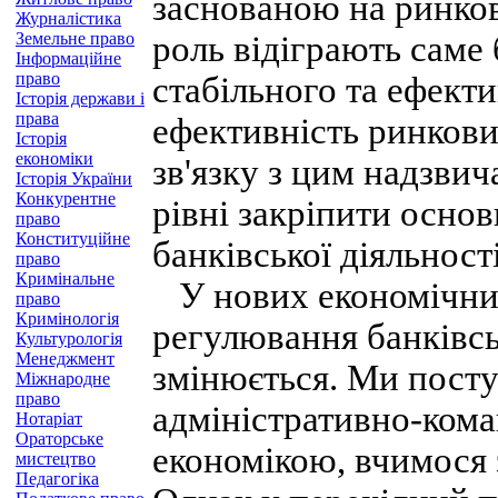
заснованою на ринко
Журналістика
Земельне право
роль відіграють саме 
Інформаційне
право
стабільного та ефект
Історія держави і
права
ефективність ринкови
Історія
економіки
зв'язку з цим надзви
Історія України
Конкурентне
рівні закріпити осно
право
Конституційне
банківської діяльності
право
Кримінальне
У нових економічних
право
Кримінологія
регулювання банківсь
Культурологія
Менеджмент
змінюється. Ми посту
Міжнародне
право
адміністративно-кома
Нотаріат
Ораторське
економікою, вчимося 
мистецтво
Педагогіка