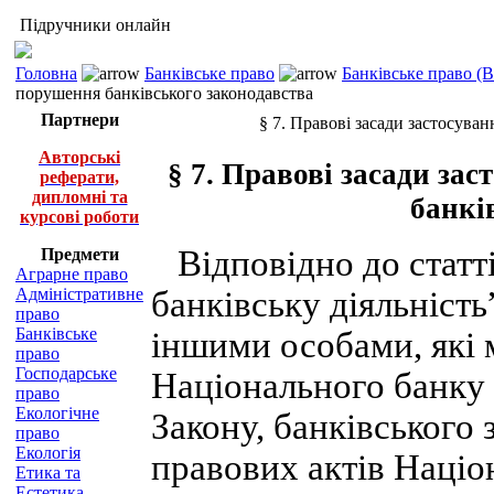
Підручники онлайн
Головна
Банківське право
Банківське право (
порушення банківського законодавства
Партнери
§ 7. Правові засади застосува
Авторські
§ 7. Правові засади за
реферати,
дипломні та
банкі
курсові роботи
Відповідно до статті
Предмети
Аграрне право
Адміністративне
банківську діяльніст
право
Банківське
іншими особами, які 
право
Господарське
Національного банку 
право
Екологічне
Закону, банківського
право
Екологія
правових актів Націо
Етика та
Естетика