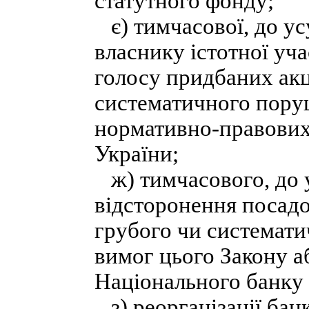
статутного фонду;
є) тимчасової, до у
власнику істотної уч
голосу придбаних акці
систематичного пору
нормативно-правових
України;
ж) тимчасового, до 
відсторонення посадо
грубого чи системат
вимог цього Закону а
Національного банку 
з) реорганізації бан