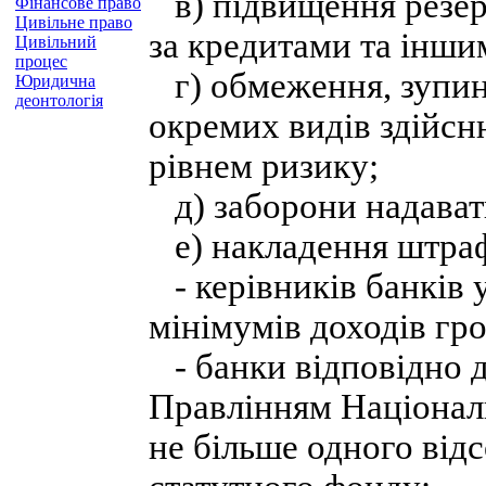
в) підвищення резер
Фінансове право
Цивільне право
за кредитами та інши
Цивільний
процес
г) обмеження, зупин
Юридична
деонтологія
окремих видів здійсн
рівнем ризику;
д) заборони надавати
е) накладення штраф
- керівників банків 
мінімумів доходів гр
- банки відповідно 
Правлінням Національ
не більше одного від