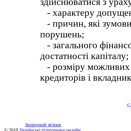
здійснюватися з урах
- характеру допуще
- причин, які зумов
порушень;
- загального фінансо
достатності капіталу;
- розміру можливих 
кредиторів і вкладник
<
Зворотний зв'язок
© 2010
Українські підручники онлайн
.