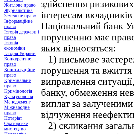
здійснення ризикових
Житлове право
Журналістика
інтересам вкладників
Земельне право
Інформаційне
Національний банк У
право
Історія держави і
порушенню має право 
права
Історія
яких відносяться:
економіки
Історія України
1) письмове застер
Конкурентне
право
порушення та вжиття 
Конституційне
право
виправлення ситуації
Кримінальне
право
банку, обмеження не
Кримінологія
Культурологія
виплат за залученим
Менеджмент
Міжнародне
відчуження неефектив
право
Нотаріат
2) скликання загальн
Ораторське
мистецтво