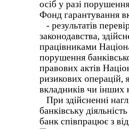
осіб у разі порушенн
Фонд гарантування вк
- результатів перев
законодавства, здій
працівниками Націона
порушення банківсько
правових актів Націо
ризикових операцій, 
вкладників чи інших 
При здійсненні нагля
банківську діяльніст
банк співпрацює з ві