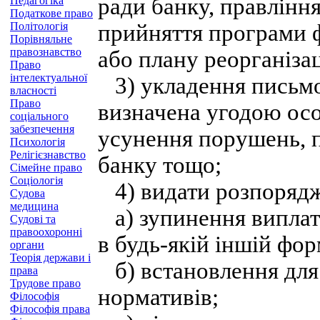
ради банку, правління
Педагогіка
Податкове право
Політологія
прийняття програми 
Порівняльне
правознавство
або плану реорганізац
Право
інтелектуальної
3) укладення письмов
власності
Право
визначена угодою осо
соціального
забезпечення
усунення порушень, 
Психологія
Релігієзнавство
банку тощо;
Сімейне право
Соціологія
4) видати розпоряд
Судова
медицина
а) зупинення виплати
Судові та
правоохоронні
в будь-якій іншій фор
органи
Теорія держави і
б) встановлення для
права
Трудове право
нормативів;
Філософія
Філософія права