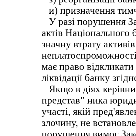
и) призначення тимча
У разі порушення За
актів Національного 
значну втрату активів
неплатоспроможності
має право відкликати
ліквідації банку згід
Якщо в діях керівник
представ” ника юриди
участі, якій пред'явл
злочину, не встановле
порушення вимог Зак