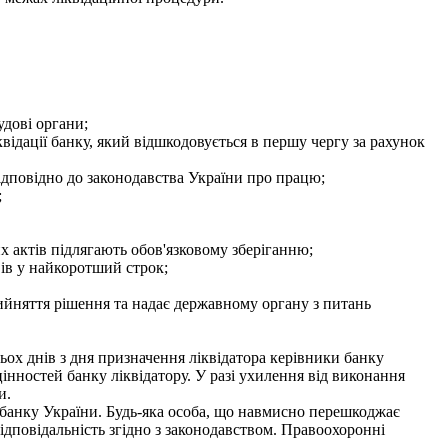
удові органи;
ідації банку, який відшкодовується в першу чергу за рахунок
ідповідно до законодавства України про працю;
;
 актів підлягають обов'язковому зберіганню;
вів у найкоротший строк;
ийняття рішення та надає державному органу з питань
ьох днів з дня призначення ліквідатора керівники банку
цінностей банку ліквідатору. У разі ухилення від виконання
и.
 банку України. Будь-яка особа, що навмисно перешкоджає
відповідальність згідно з законодавством. Правоохоронні