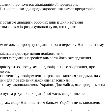
ошення про початок ліквідаційної процедури.
ійснює такі заходи щодо задоволення вимог кредиторів:
протягом двадцяти робочих днів із дня настання
изначенням їх розрахункової суми, що підлягає
м вимог, та про дату подання цього переліку Національному
місяця з дня отримання повідомлення.
ення складання переліку вимог та його затвердження
користуються послугами відповідального зберігання, про
едури.
азначений у повідомленні строк, вважаються фондами, на які
аїни для повернення законним власникам.
леному законодавством України. Для майна, яке продається на
ослуг за рахунок ліквідаційної маси, якщо інше не
торгах, якщо Національним банком України не встановлено