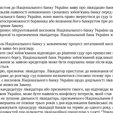
ом до Національного банку України заяву про ліквідацію банк
казів наявності невиконаних грошових зобов'язань банку перед 
онального банку України, вони мають право звернутися до суду 
атоспроможності боржника або визнання його банкрутом при ро
нормам Закону.
тримує обґрунтований висновок Національного банку України щод
іцензії та призначення ліквідатора. Національний банк України з
 Національного банку у зазначеному процесі: негативний висно
 заяви без розгляду.
вої зобов'язання відповідно до рішення суду про примусове ст
ного боргу, Національний банк України зобов'язаний відкликати 
им за заявою кредиторів може бути порушена лише після відкли
ється.
ю, призначає ліквідатора. Ліквідатор приступає до виконання обо
рави до розгляду суд повинен визначитися стосовно позову про 
у, є висновок Національного банку України щодо доцільності лікв
ни вимогам Закону.
кандидатуру ліквідатора або призначити такого, що відповідає 
ом України, може бути наявність конфлікту інтересів, який став 
 не зупиняє діяльності ліквідатора, призначеного Національним 
ершена не пізніше трьох років з дня відкликання банківської ліц
жувати процедуру ліквідації банків на термін до одного року, 
омостей про відкриття ліквідаційної процедури у газеті “Урядов