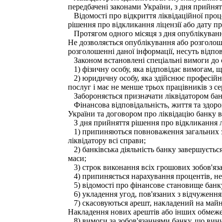
передбачені законами України, з дня прийня
Відомості про відкриття ліквідаційної проц
рішення про відкликання ліцензії або дату пр
Протягом одного місяця з дня опублікування
Не дозволяється опублікування або розголош
розголошенні даної інформації, несуть відпов
Законом встановлені спеціальні вимоги до о
1) фізичну особу, яка відповідає вимогам, 
2) юридичну особу, яка здійснює професійну 
послуг і має не менше трьох працівників з се
Забороняється призначати ліквідатором банк
Фінансова відповідальність, життя та здоро
України та договором про ліквідацію банку в
З дня прийняття рішення про відкликання лі
1) припиняються повноваження загальних збо
ліквідатору всі справи;
2) банківська діяльність банку завершуєтьс
маси;
3) строк виконання всіх грошових зобов'язан
4) припиняється нарахування процентів, неу
5) відомості про фінансове становище банк
6) укладення угод, пов'язаних з відчуження
7) скасовуються арешт, накладений на майно
Накладення нових арештів або інших обмеже
8) вимоги за зобов'язаннями банку, що виник