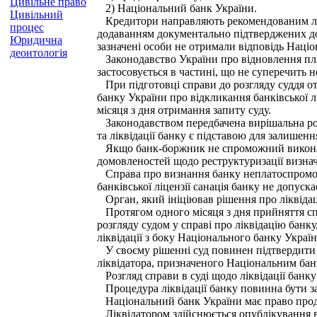
Цивільне право
2) Національний банк України.
Цивільний
Кредитори направляють рекомендованим лист
процес
додаванням документально підтверджених до
Юридична
зазначені особи не отримали відповідь Наці
деонтологія
Законодавство України про відновлення пл
застосовується в частині, що не суперечить 
При підготовці справи до розгляду суддя о
банку України про відкликання банківської л
місяця з дня отримання запиту суду.
Законодавством передбачена вирішальна роль
та ліквідації банку є підставою для залишення
Якщо банк-боржник не спроможний виконати с
домовленостей щодо реструктуризації визначе
Справа про визнання банку неплатоспроможн
банківської ліцензії санація банку не допуска
Орган, який ініціював рішення про ліквідаці
Протягом одного місяця з дня прийняття сп
розгляду судом у справі про ліквідацію банк
ліквідації з боку Національного банку Украї
У своєму рішенні суд повинен підтвердити 
ліквідатора, призначеного Національним банк
Розгляд справи в суді щодо ліквідації банку
Процедура ліквідації банку повинна бути зав
Національний банк України має право продов
Ліквідатором здійснюється опублікування від