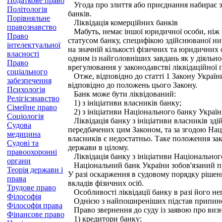
Податкове право
Угода про злиття або приєднання набирає зак
Політологія
банків.
Порівняльне
Ліквідація комерційних банків
правознавство
Мабуть, немає іншої юридичної особи, ніж ба
Право
статусом банку, специфікою здійснюваної ни
інтелектуальної
на значній кількості фізичних та юридичних о
власності
одним із найголовніших завдань як у діяльност
Право
врегулювання у законодавстві ліквідаційної
соціального
Отже, відповідно до статті 1 Закону Україн
забезпечення
відповідно до положень цього Закону.
Психологія
Банк може бути ліквідований:
Релігієзнавство
1) з ініціативи власників банку;
Сімейне право
2) з ініціативи Національного банку України
Соціологія
Ліквідація банку з ініціативи власників зд
Судова
передбачених цим Законом, та за згодою Наці
медицина
власників є недостатньо. Таке положення зак
Судові та
держави в цілому.
правоохоронні
Ліквідація банку з ініціативи Національног
органи
Національний банк України зобов'язаний про
Теорія держави і
У разі оскарження в судовому порядку ріше
права
вкладів фізичних осіб.
Трудове право
Особливості ліквідації банку в разі його н
Філософія
Однією з найпоширеніших підстав припинен
Філософія права
Право звернення до суду із заявою про виз
Фінансове право
1) кредитори банку;