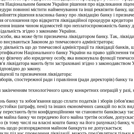
ття Національним банком України рішення про відкликання ліценз
едури повинні містити найменування та інші реквізити банку, щ
ийняття рішення власника банку про ліквідацію банку і призначен
 оголошення про відкриття ліквідаційної процедури кредитори м
ення іншим чином відомостей про неплатоспроможність банку до
ідальність згідно з законами України.
соби, яка може бути призначена ліквідатором банку. Так, ліквід
що висуваються Законом до тимчасового адміністратора;
діяльність що до тимчасової адміністрації та ліквідації банків
ртифікатом Національного банку України на право здійснення тимч
у фізичну або юридичну особу, яка виконувала функції тимчасов
в'я ліквідатора мають бути застраховані згідно з законодавств
ідповідно до закону.
цензії та призначення ліквідатора:
рів, спостережної ради і правління (ради директорів) банку та 
я закінченням технологічного циклу конкретних операцій у разі,
ь банку та зобов'язання щодо сплати податків і зборів (обов'язк
стойки (штрафу, пені) та інших економічних санкцій по всіх вид
у перестають бути конфіденційними чи становити банківську та
м майна банку чи передачею його майна третім особам, допускає
 (в тому числі на власні кошти банку на його рахунках) банку,
нь щодо розпорядження майном банкрута не допускається;
ли під час проведення ліквідації, можуть пред'являтися тільки 