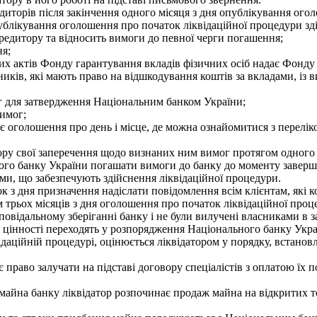
орів після закінчення одного місяця з дня опублікування огол
ублікування оголошення про початок ліквідаційної процедури зд
редитору та відносить вимоги до певної черги погашення;
ня;
 актів Фонду гарантування вкладів фізичних осіб надає Фонду 
иків, які мають право на відшкодування коштів за вкладами, із в
 для затвердження Національним банком України;
имог;
оголошення про день і місце, де можна ознайомитися з переліко
ру свої заперечення щодо визнаних ним вимог протягом одного 
ого банку України погашати вимоги до банку до моменту заверш
и, що забезпечують здійснення ліквідаційної процедури.
к з дня призначення надіслати повідомлення всім клієнтам, які 
м трьох місяців з дня оголошення про початок ліквідаційної проц
овідальному зберіганні банку і не були вилучені власниками в з
 цінності переходять у розпорядження Національного банку Укр
даційній процедурі, оцінюється ліквідатором у порядку, встанов
право залучати на підставі договору спеціалістів з оплатою їх п
 майна банку ліквідатор розпочинає продаж майна на відкритих 