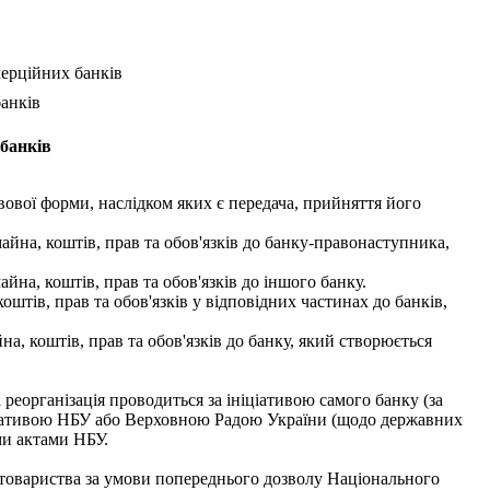
омерційних банків
банків
 банків
вової форми, наслідком яких є передача, прийняття його
йна, коштів, прав та обов'язків до банку-правонаступника,
а, коштів, прав та обов'язків до іншого банку.
тів, прав та обов'язків у відповідних частинах до банків,
, коштів, прав та обов'язків до банку, який створюється
еорганізація проводиться за ініціативою самого банку (за
ніціативою НБУ або Верховною Радою України (щодо державних
ми актами НБУ.
і товариства за умови попереднього дозволу Національного