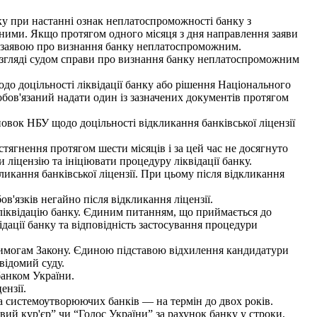
у при настанні ознак неплатоспроможності банку з
ними. Якщо протягом одного місяця з дня направлення заяви
із заявою про визнання банку неплатоспроможним.
згляді судом справи про визнання банку неплатоспроможним
о доцільності ліквідації банку або рішення Національного
обов'язаний надати один із зазначених документів протягом
вок НБУ щодо доцільності відкликання банківської ліцензії
ягнення протягом шести місяців і за цей час не досягнуто
ліцензію та ініціювати процедуру ліквідації банку.
кання банківської ліцензії. При цьому після відкликання
в'язків негайно після відкликання ліцензії.
ліквідацію банку. Єдиним питанням, що приймається до
ідації банку та відповідність застосування процедури
вимогам Закону. Єдиною підставою відхилення кандидатури
відомий суду.
банком України.
ензії.
а системоутворюючих банків — на термін до двох років.
ий кур'єр” чи “Голос України” за рахунок банку у строки,