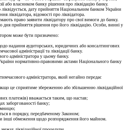
ії або власником банку рішення про ліквідацію банку.
о ліквідується, дату прийняття Національним банком України
ня ліквідатора, відомості про ліквідатора.
ають право заявити ліквідатору про свої вимоги до банку.
 дня прийняття рішення про його ліквідацію. Особи, винні у
атором може бути призначено:
, щодо надання аудиторських, юридичних або консалтингових
асової адміністрації та ліквідації банку.
ого адміністратора у цьому банку.
ом України нормативно-правовими актами Національного банку
тимчасового адміністратора, який негайно передає
 якщо це сприятиме збереженню або збільшенню ліквідаційної
ових платежів) вважається таким, що настав;
ах заборгованості банку;
ємницю;
ться в порядку, передбаченому Законом;
 чи інші обмеження щодо розпорядження його майном.
в межах ліквідаційної процедури.