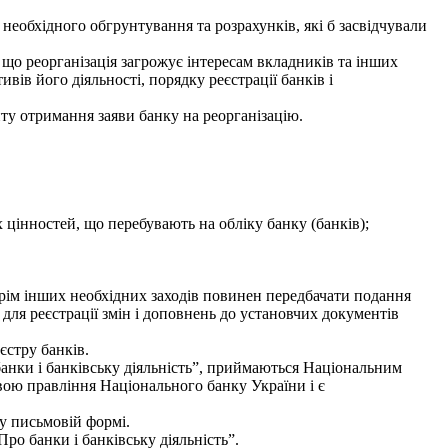
еобхідного обгрунтування та розрахунків, які б засвідчували
 що реорганізація загрожує інтересам вкладників та інших
вів його діяльності, порядку реєстрації банків і
ту отримання заяви банку на реорганізацію.
х цінностей, що перебувають на обліку банку (банків);
рім інших необхідних заходів повинен передбачати подання
для реєстрації змін і доповнень до установчих документів
стру банків.
банки і банківську діяльність”, приймаються Національним
овою правління Національного банку України і є
у письмовій формі.
ро банки і банківську діяльність”.