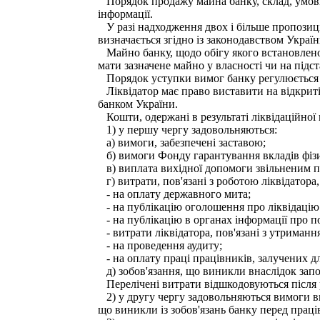
Порядок продажу майна банку, склад, умови
інформації.
У разі надходження двох і більше пропозиці
визначається згідно із законодавством Україн
Майно банку, щодо обігу якого встановлено 
мати зазначене майно у власності чи на підс
Порядок уступки вимог банку регулюється 
Ліквідатор має право виставити на відкриті
банком України.
Кошти, одержані в результаті ліквідаційної 
1) у першу чергу задовольняються:
а) вимоги, забезпечені заставою;
б) вимоги Фонду гарантування вкладів фізич
в) виплата вихідної допомоги звільненим пр
г) витрати, пов'язані з роботою ліквідатора,
- на оплату державного мита;
- на публікацію оголошення про ліквідацію
- на публікацію в органах інформації про 
- витрати ліквідатора, пов'язані з утриманн
- на проведення аудиту;
- на оплату праці працівників, залучених для
д) зобов'язання, що виникли внаслідок зап
Перелічені витрати відшкодовуються після ре
2) у другу чергу задовольняються вимоги вк
що виникли із зобов'язань банку перед прац