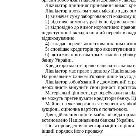
Ліквідатор припиняє приймання вимог кредит
Ліквідатор протягом трьох місяців з дня оп
1) визначає суму заборгованості кожному к
2) відхиляє вимоги у разі їх непідтверджен
3) відповідно до вимог нормативно-правових
недоступності вкладів повний перелік вкладн
відшкодуванню;
4) складає перелік акцептованих ним вимог
5) сповіщає кредиторів про акцептування в
6) щотижня протягом трьох тижнів публікує 
банку України.
Кредитори мають право надіслати ліквідато
Ліквідатор має право з дозволу Національн
Національним банком України лише за угодам
Ліквідатор зобов'язаний у двомісячний стро
необхідність вилучити свої цінності протяго
Матеріальні цінності, що перебували на відп
не можуть претендувати кредитори банку. Ці
Майно, на яке звертається стягнення у лікві
аукціоні, оціночна вартість є початковою.
Для здійснення оцінки майна ліквідатор має 
встановлено Національним банком України.
Після проведення інвентаризації та оцінки
інший порядок його продажу.