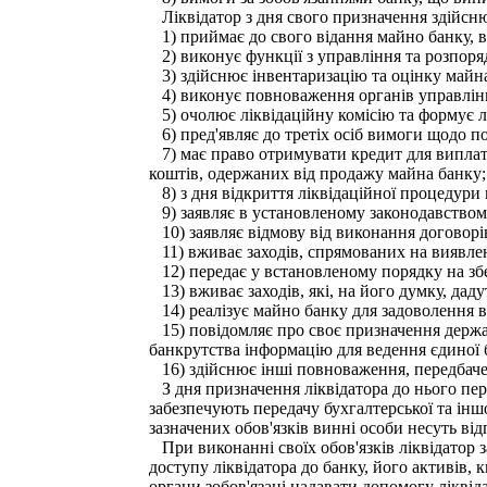
Ліквідатор з дня свого призначення здійсн
1) приймає до свого відання майно банку, в
2) виконує функції з управління та розпор
3) здійснює інвентаризацію та оцінку майна
4) виконує повноваження органів управлін
5) очолює ліквідаційну комісію та формує л
6) пред'являє до третіх осіб вимоги щодо пов
7) має право отримувати кредит для виплати
коштів, одержаних від продажу майна банку;
8) з дня відкриття ліквідаційної процедури 
9) заявляє в установленому законодавством 
10) заявляє відмову від виконання договорі
11) вживає заходів, спрямованих на виявленн
12) передає у встановленому порядку на збе
13) вживає заходів, які, на його думку, да
14) реалізує майно банку для задоволення в
15) повідомляє про своє призначення держав
банкрутства інформацію для ведення єдиної 
16) здійснює інші повноваження, передбаче
З дня призначення ліквідатора до нього пере
забезпечують передачу бухгалтерської та іншо
зазначених обов'язків винні особи несуть ві
При виконанні своїх обов'язків ліквідатор 
доступу ліквідатора до банку, його активів, 
органи зобов'язані надавати допомогу ліквід