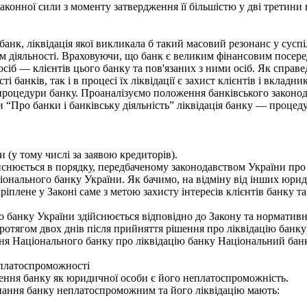
онної сили з моменту затвердження її більшістю у дві третини г
нк, ліквідація якої викликала б такий масовий резонанс у суспі
м діяльності. Враховуючи, що банк є великим фінансовим посер
сіб — клієнтів цього банку та пов'язаних з ними осіб. Як справе
і банків, так і в процесі їх ліквідації є захист клієнтів і вкладн
 процедури банку. Проаналізуємо положення банківського законод
и “Про банки і банківську діяльність” ліквідація банку — проц
 (у тому числі за заявою кредиторів).
ійснюється в порядку, передбаченому законодавством України про
онального банку України. Як бачимо, на відміну від інших юридич
ріплене у Законі саме з метою захисту інтересів клієнтів банку т
о банку України здійснюється відповідно до Закону та норматив
тягом двох днів після прийняття рішення про ліквідацію банку 
ння Національного банку про ліквідацію банку Національний бан
еплатоспроможності
ня банку як юридичної особи є його неплатоспроможність.
нання банку неплатоспроможним та його ліквідацію мають: