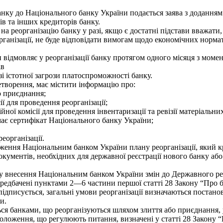
ку до Національного банку України подається заява з доданням н
в та інших кредиторів банку.
 реорганізацію банку у разі, якщо є достатні підстави вважати,
організації, не буде відповідати вимогам щодо економічних нормати
відмовляє у реорганізації банку протягом одного місяця з момен
ів
і істотної загрози платоспроможності банку.
творення, має містити інформацію про:
о приєднання;
 для проведення реорганізації;
ої комісії для проведення інвентаризації та ревізії матеріальни
ає сертифікат Національного банку України;
еорганізації.
ження Національним банком України плану реорганізації, який к
ументів, необхідних для державної реєстрації нового банку або 
 внесення Національним банком України змін до Державного реє
ередбачені пунктами 2—6 частини першої статті 28 Закону “Про 
підписується, загальні умови реорганізації визначаються постан
и.
ся банками, що реорганізуються шляхом злиття або приєднання, 
оження, що регулюють питання, визначені у статті 28 Закону “П