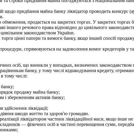
 та строки придбання майна погоджуються з Національним банко
й щодо придбання майна банку ліквідатор проводить конкурс (а
и.
обмеження, продається на закритих торгах. У закритих торгах бе
таві іншого речового права відповідно до цивільного законодавст
цивільним законодавством України.
 торги цінні папери та вимоги банку, якщо інший спосіб прода
процедури, спрямовуються на задоволення вимог кредиторів у так
них осіб, що виникли у випадках, визначених законодавством п
ацівникам банку, у тому числі відшкодування кредиту, отриманог
 в тому числі:
 банку;
порядок продажу майна банку;
ям і збереженням активів банку;
 здійснення ліквідації;
одіяння шкоди життю та здоров'ю громадян.
алізації ліквідатором частини ліквідаційної маси, якщо інше не
ладників — фізичних осіб в частині перевищення суми, передбач
івниками;