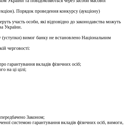
м України та повідомляються через засоби масової
укціон). Порядок проведення конкурсу (аукціону)
руть участь особи, які відповідно до законодавства можуть
ва України.
жу (уступки) вимог банку не встановлено Національним
ій черговості:
ро гарантування вкладів фізичних осіб;
о на ці цілі;
 передбачено Законом;
еної системою гарантування вкладів фізичних осіб, вимоги,