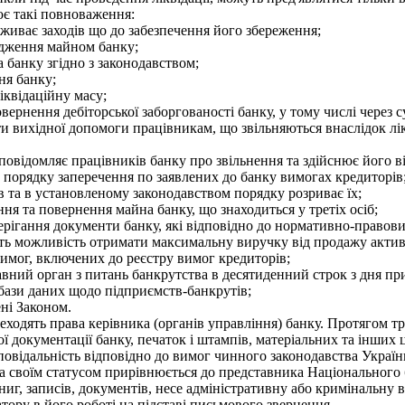
ює такі повноваження:
живає заходів що до забезпечення його збереження;
ядження майном банку;
 банку згідно з законодавством;
ня банку;
іквідаційну масу;
ернення дебіторської заборгованості банку, у тому числі через с
 вихідної допомоги працівникам, що звільняються внаслідок лікв
повідомляє працівників банку про звільнення та здійснює його в
порядку заперечення по заявлених до банку вимогах кредиторів
в та в установленому законодавством порядку розриває їх;
я та повернення майна банку, що знаходиться у третіх осіб;
рігання документи банку, які відповідно до нормативно-правових
дуть можливість отримати максимальну виручку від продажу акти
имог, включених до реєстру вимог кредиторів;
ний орган з питань банкрутства в десятиденний строк з дня пр
бази даних щодо підприємств-банкрутів;
ні Законом.
ходять права керівника (органів управління) банку. Протягом тр
ї документації банку, печаток і штампів, матеріальних та інших 
дповідальність відповідно до вимог чинного законодавства Україн
за своїм статусом прирівнюється до представника Національного
книг, записів, документів, несе адміністративну або кримінальну 
атору в його роботі на підставі письмового звернення.