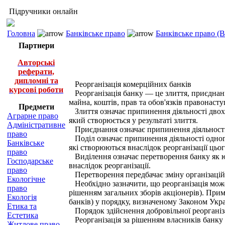
Підручники онлайн
Головна
Банківське право
Банківське право (
Партнери
Авторські
реферати,
дипломні та
Реорганізація комерційних банків
курсові роботи
Реорганізація банку — це злиття, приєднанн
майна, коштів, прав та обов'язків правонаст
Предмети
Злиття означає припинення діяльності двох а
Аграрне право
який створюється у результаті злиття.
Адміністративне
Приєднання означає припинення діяльності о
право
Поділ означає припинення діяльності одного
Банківське
які створюються внаслідок реорганізації цьо
право
Виділення означає перетворення банку як юр
Господарське
внаслідок реорганізації.
право
Перетворення передбачає зміну організацій
Екологічне
Необхідно зазначити, що реорганізація може
право
рішенням загальних зборів акціонерів). При
Екологія
банків) у порядку, визначеному Законом Укр
Етика та
Порядок здійснення добровільної реорганіз
Естетика
Реорганізація за рішенням власників банку 
Житлове право