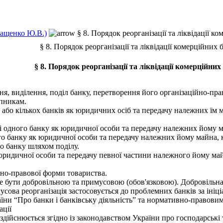
Ващенко Ю.В.)
§ 8. Порядок реорганізації та ліквідації к
§ 8. Порядок реорганізації та ліквідації комерційних 
§ 8. Порядок реорганізації та ліквідації комерційних
я, виділення, поділ банку, перетворення його організаційно-пра
упникам.
бо кількох банків як юридичних осіб та передачу належних їм ма
дного банку як юридичної особи та передачу належних йому майн
 банку як юридичної особи та передачу належних йому майна, кош
го банку шляхом поділу.
идичної особи та передачу певної частини належного йому майна
но-правової форми товариства.
 бути добровільною та примусовою (обов'язковою). Добровільна р
мусова реорганізація застосовується до проблемних банків за і
аїни “Про банки і банківську діяльність” та нормативно-правови
ації
здійснюється згідно із законодавством України про господарськ