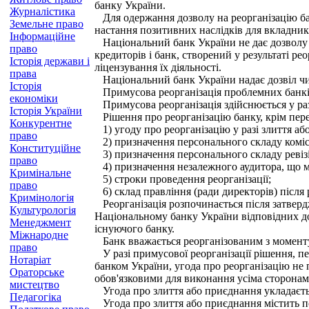
банку України.
Журналістика
Для одержання дозволу на реорганізацію бан
Земельне право
настання позитивних наслідків для вкладникі
Інформаційне
Національний банк України не дає дозволу на
право
кредиторів і банк, створений у результаті ре
Історія держави і
ліцензування їх діяльності.
права
Національний банк України надає дозвіл чи 
Історія
Примусова реорганізація проблемних банк
економіки
Примусова реорганізація здійснюється у раз
Історія України
Рішення про реорганізацію банку, крім пере
Конкурентне
1) угоду про реорганізацію у разі злиття аб
право
2) призначення персонального складу комісії
Конституційне
3) призначення персонального складу ревізійн
право
4) призначення незалежного аудитора, що м
Кримінальне
5) строки проведення реорганізації;
право
6) склад правління (ради директорів) після р
Кримінологія
Реорганізація розпочинається після затверд
Культурологія
Національному банку України відповідних док
Менеджмент
існуючого банку.
Міжнародне
Банк вважається реорганізованим з моменту
право
У разі примусової реорганізації рішення, п
Нотаріат
банком України, угода про реорганізацію не 
Ораторське
обов'язковими для виконання усіма сторонам
мистецтво
Угода про злиття або приєднання укладаєть
Педагогіка
Угода про злиття або приєднання містить пол