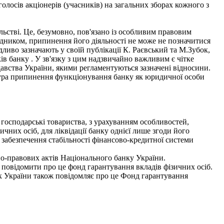
олосів акціонерів (учасників) на загальних зборах кожного з
льстві. Це, безумовно, пов'язано із особливим правовим
едником, припинення його діяльності не може не позначитися
дливо зазначають у своїй публікації К. Раєвський та М.Зубок,
иків банку . У зв'язку з цим надзвичайно важливим є чітке
авства України, якими регламентуються зазначені відносини.
едура припинення функціонування банку як юридичної особи
 господарські товариства, з урахуванням особливостей,
них осіб, для ліквідації банку однієї лише згоди його
а забезпечення стабільності фінансово-кредитної системи
но-правових актів Національного банку України.
повідомити про це фонд гарантування вкладів фізичних осіб.
к України також повідомляє про це Фонд гарантування