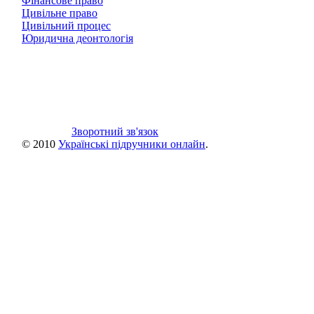
Фінансове право
Цивільне право
Цивільний процес
Юридична деонтологія
Зворотний зв'язок
© 2010
Українські підручники онлайн
.