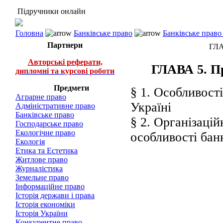
Підручники онлайн
Головна
Банківське право
Банківське право
Партнери
ГЛА
Авторські реферати,
ГЛАВА 5. Пр
дипломні та курсові роботи
Предмети
§ 1. Особливост
Аграрне право
Україні
Адміністративне право
Банківське право
§ 2. Організаці
Господарське право
Екологічне право
особливості бан
Екологія
Етика та Естетика
Житлове право
Журналістика
Земельне право
Інформаційне право
Історія держави і права
Історія економіки
Історія України
Конкурентне право