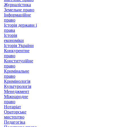
Журналістика
Земельне право
Інформаційне
право
Історія держави і
права
Історія
економіки
Історія України
Конкурентне
право
Конституційне
право
Кримінальне
право
Кримінологія
Культурологія
Менеджмент
Міжнародне
право
Нотаріат
Ораторське
мистецтво
Педагогіка