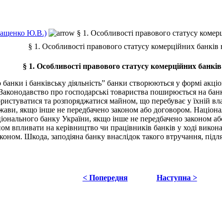
Ващенко Ю.В.)
§ 1. Особливості правового статусу комерц
§ 1. Особливості правового статусу комерційних банків 
§ 1. Особливості правового статусу комерційних банків
 банки і банківську діяльність” банки створюються у формі акці
 Законодавство про господарські товариства поширюється на банк
стуватися та розпоряджатися майном, що перебуває у їхній власн
жави, якщо інше не передбачено законом або договором. Націонал
ціонального банку України, якщо інше не передбачено законом а
ом впливати на керівництво чи працівників банків у ході викона
аконом. Шкода, заподіяна банку внаслідок такого втручання, під
< Попередня
Наступна >