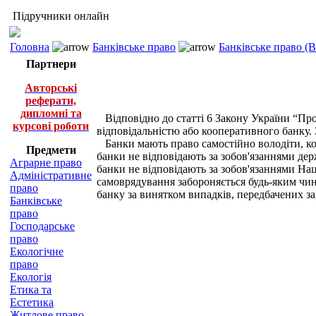
Підручники онлайн
Головна
Банківське право
Банківське право (
Партнери
Авторські
реферати,
дипломні та
Відповідно до статті 6 Закону України “Про
курсові роботи
відповідальністю або кооперативного банку.
Банки мають право самостійно володіти, кори
Предмети
банки не відповідають за зобов'язаннями дер
Аграрне право
банки не відповідають за зобов'язаннями На
Адміністративне
самоврядування забороняється будь-яким чин
право
банку за винятком випадків, передбачених з
Банківське
право
Господарське
право
Екологічне
право
Екологія
Етика та
Естетика
Житлове право