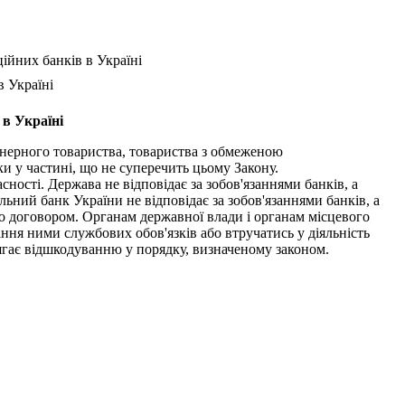
ійних банків в Україні
в Україні
 в Україні
онерного товариства, товариства з обмеженою
и у частині, що не суперечить цьому Закону.
ості. Держава не відповідає за зобов'язаннями банків, а
ьний банк України не відповідає за зобов'язаннями банків, а
бо договором. Органам державної влади і органам місцевого
ння ними службових обов'язків або втручатись у діяльність
лягає відшкодуванню у порядку, визначеному законом.