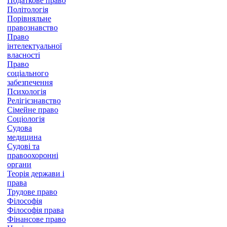
Податкове право
Політологія
Порівняльне
правознавство
Право
інтелектуальної
власності
Право
соціального
забезпечення
Психологія
Релігієзнавство
Сімейне право
Соціологія
Судова
медицина
Судові та
правоохоронні
органи
Теорія держави і
права
Трудове право
Філософія
Філософія права
Фінансове право