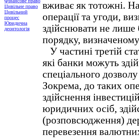
Фінансове право
вживає як тотожні. На
Цивільне право
Цивільний
операції та угоди, виз
процес
Юридична
здійснювати не лише 
деонтологія
порядку, визначеному
У частині третій стат
які банки можуть зді
спеціального дозволу
Зокрема, до таких опе
здійснення інвестицій
юридичних осіб, здій
(розповсюдження) дер
перевезення валютних