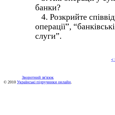
банки?
4. Розкрийте співвід
операції”, “банківські
слуги”.
<
Зворотний зв'язок
© 2010
Українські підручники онлайн
.