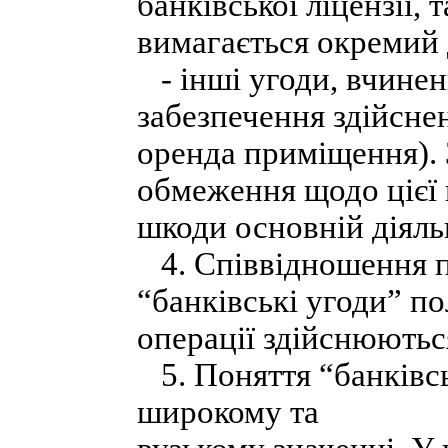
банківської ліцензії, 
вимагається окремий 
- інші угоди, вчинен
забезпечення здійснен
оренда приміщення). 
обмеження щодо цієї 
шкоди основній діяльн
4. Співвідношення по
“банківські угоди” по
операції здійснюються
5. Поняття “банківсь
широкому та