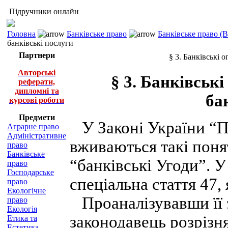
Підручники онлайн
Головна
Банківське право
Банківське право (
банківські послуги
Партнери
§ 3. Банківські о
Авторські
§ 3. Банківські
реферати,
дипломні та
ба
курсові роботи
Предмети
У Законі України “Пр
Аграрне право
Адміністративне
вживаються такі понят
право
Банківське
“банківські Угоди”. У
право
Господарське
спеціальна стаття 47, 
право
Екологічне
Проаналізувавши її з
право
Екологія
законодавець розрізня
Етика та
Естетика