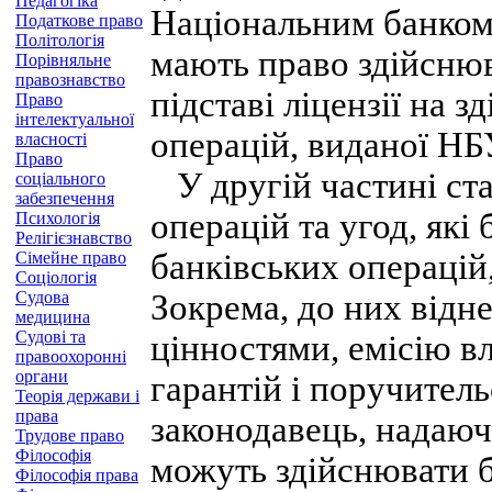
Педагогіка
Національним банком
Податкове право
Політологія
мають право здійснюв
Порівняльне
правознавство
підставі ліцензії на 
Право
інтелектуальної
операцій, виданої НБ
власності
Право
У другій частині ста
соціального
забезпечення
операцій та угод, які
Психологія
Релігієзнавство
банківських операцій, 
Сімейне право
Соціологія
Судова
Зокрема, до них відн
медицина
Судові та
цінностями, емісію в
правоохоронні
органи
гарантій і поручитель
Теорія держави і
права
законодавець, надаюч
Трудове право
Філософія
можуть здійснювати б
Філософія права