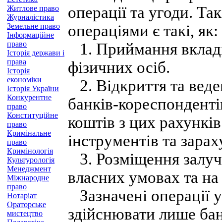
операції та угоди. Т
Житлове право
Журналістика
Земельне право
операціями є такі, як:
Інформаційне
право
1. Приймання вкладів
Історія держави і
права
фізичних осіб.
Історія
економіки
2. Відкриття та веден
Історія України
Конкурентне
банків-кореспонденті
право
Конституційне
коштів з цих рахункі
право
Кримінальне
інструментів та зарах
право
Кримінологія
3. Розміщення залуче
Культурологія
Менеджмент
власних умовах та на
Міжнародне
право
Зазначені операції у
Нотаріат
Ораторське
здійснювати лише банк
мистецтво