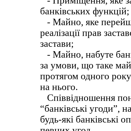
- Приміщення, яке за
банківських функцій;
- Майно, яке перейшл
реалізації прав заста
застави;
- Майно, набуте банк
за умови, що таке ма
протягом одного року
на нього.
Співвідношення понят
“банківські угоди”, н
будь-які банківські о
певних угод.