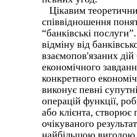
Цікавим теоретичним
співвідношення понять
“банківські послуги”.
відміну від банківськ
взаємопов'язаних дій
економічного завданн
конкретного економіч
виконує певні супутн
операцій функції, ро
або клієнта, створює
очікуваного результа
найбільшою вигодою. 