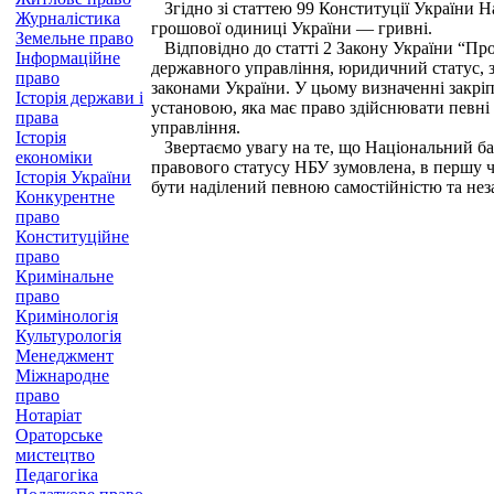
Згідно зі статтею 99 Конституції України Н
Журналістика
грошової одиниці України — гривні.
Земельне право
Відповідно до статті 2 Закону України “Пр
Інформаційне
державного управління, юридичний статус, з
право
законами України. У цьому визначенні закріп
Історія держави і
установою, яка має право здійснювати певні
права
управління.
Історія
Звертаємо увагу на те, що Національний банк
економіки
правового статусу НБУ зумовлена, в першу ч
Історія України
бути наділений певною самостійністю та нез
Конкурентне
право
Конституційне
право
Кримінальне
право
Кримінологія
Культурологія
Менеджмент
Міжнародне
право
Нотаріат
Ораторське
мистецтво
Педагогіка