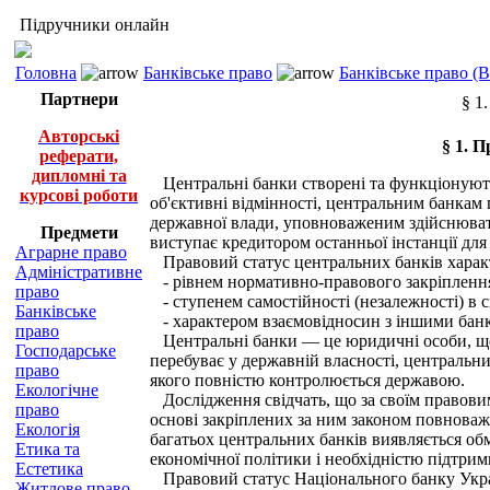
Підручники онлайн
Головна
Банківське право
Банківське право (
Партнери
§ 1
Авторські
§ 1. 
реферати,
дипломні та
Центральні банки створені та функціонують 
курсові роботи
об'єктивні відмінності, центральним банкам
державної влади, уповноваженим здійснювати 
Предмети
виступає кредитором останньої інстанції для
Аграрне право
Правовий статус центральних банків харак
Адміністративне
- рівнем нормативно-правового закріпленн
право
- ступенем самостійності (незалежності) в с
Банківське
- характером взаємовідносин з іншими бан
право
Центральні банки — це юридичні особи, що 
Господарське
перебуває у державній власності, центральн
право
якого повністю контролюється державою.
Екологічне
Дослідження свідчать, що за своїм правови
право
основі закріплених за ним законом повноваже
Екологія
багатьох центральних банків виявляється об
Етика та
економічної політики і необхідністю підтрим
Естетика
Правовий статус Національного банку Украї
Житлове право