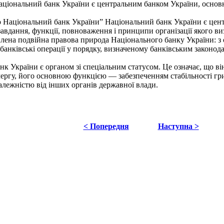
аціональний банк України є центральним банком України, основн
о Національний банк України” Національний банк України є це
авдання, функції, повноваження і принципи організації якого 
лена подвійна правова природа Національного банку України: з о
 банківські операції у порядку, визначеному банківським законо
 України є органом зі спеціальним статусом. Це означає, що він
ергу, його основною функцією — забезпеченням стабільності гр
алежністю від інших органів державної влади.
< Попередня
Наступна >