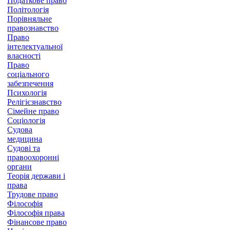
Податкове право
Політологія
Порівняльне
правознавство
Право
інтелектуальної
власності
Право
соціального
забезпечення
Психологія
Релігієзнавство
Сімейне право
Соціологія
Судова
медицина
Судові та
правоохоронні
органи
Теорія держави і
права
Трудове право
Філософія
Філософія права
Фінансове право