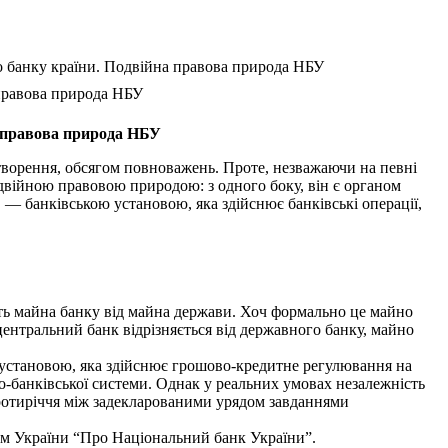
о банку країни. Подвійна правова природа НБУ
 правова природа НБУ
а правова природа НБУ
творення, обсягом повноважень. Проте, незважаючи на певні
двійною правовою природою: з одного боку, він є органом
 — банківською установою, яка здійснює банківські операції,
ть майна банку від майна держави. Хоч формально це майно
ентральний банк відрізняється від державного банку, майно
установою, яка здійснює грошово-кредитне регулювання на
о-банківської системи. Однак у реальних умовах незалежність
протиріччя між задекларованими урядом завданнями
ом України “Про Національний банк України”.