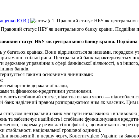
Ващенко Ю.В.)
§ 1. Правовий статус НБУ як центральног
. Правовий статус НБУ як центрального банку країни. Подвійна
Правовий статус НБУ як центрального банку країни. Подвійн
у багатьох країнах. Вони відрізняються за назвами, порядком у
 притаманні спільні риси. Центральний банк характеризується по
державне управління в сфері банківської діяльності, а з іншого,
 інших банків.
теризується такими основними чинниками:
я;
истемі органів державної влади;
ками та фінансово-кредитними установами.
мають особливий статус, відмітна ознака якого — відособленіс
ий банк наділений правом розпоряджатися ним як власник. Цим ц
м статусом центральний банк має бути незалежною і впливовою 
нь та забезпечує надійність і стабільне функціонування кредитн
меженою, зокрема у результаті конфліктів, що виникають через 
ки стабільності національної грошової одиниці.
ни визначений, в першу чергу, Конституцією України та Закон