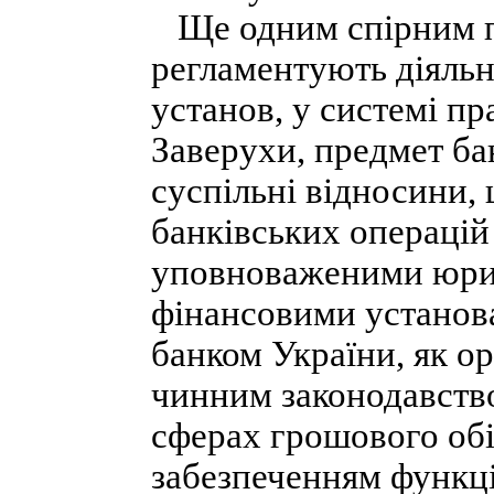
Ще одним спірним пи
регламентують діяльн
установ, у системі пр
Заверухи, предмет ба
суспільні відносини,
банківських операцій
уповноваженими юри
фінансовими установ
банком України, як о
чинним законодавств
сферах грошового обіг
забезпеченням функці