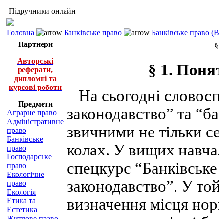
Підручники онлайн
Головна
Банківське право
Банківське право (
Партнери
§
Авторські
§ 1. Поня
реферати,
дипломні та
курсові роботи
На сьогодні словосп
Предмети
законодавство” та “б
Аграрне право
Адміністративне
звичними не тільки се
право
Банківське
колах. У вищих навча
право
Господарське
спецкурс “Банківське
право
Екологічне
законодавство”. У той
право
Екологія
визначення місця нор
Етика та
Естетика
Житлове право