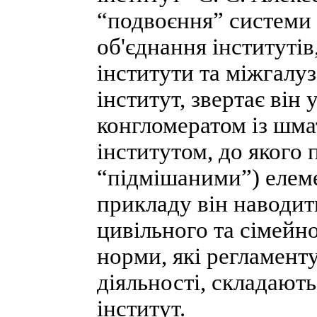
“подвоєння” системи п
об'єднання інститутів
інститути та міжгалу
інститут, звертає він 
конгломератом із шмат
інститутом, до якого
“підмішаними”) елеме
прикладу він наводить
цивільного та сімейно
норми, які регламент
діяльності, складают
інститут.