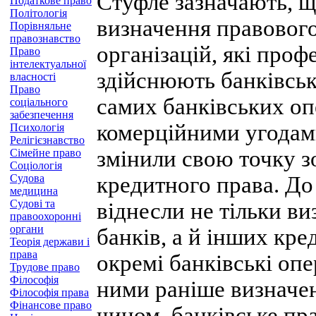
Стуфле зазначають, щ
Податкове право
Політологія
визначення правового
Порівняльне
правознавство
організацій, які проф
Право
інтелектуальної
здійснюють банківськ
власності
Право
самих банківських опе
соціального
забезпечення
комерційними угодам
Психологія
Релігієзнавство
змінили свою точку 
Сімейне право
Соціологія
Судова
кредитного права. До
медицина
Судові та
віднесли не тільки в
правоохоронні
органи
банків, а й інших кре
Теорія держави і
права
окремі банківські опе
Трудове право
Філософія
ними раніше визначен
Філософія права
Фінансове право
чином, банківське пр