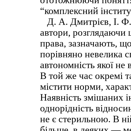
ототожнюючи поняття
“комплексний інститу
Д. А. Дмитрієв, І. Ф.
автори, розглядаючи 
права, зазначають, щ
порівняно невелика с
автономність якої не в
В той же час окремі т
містити норми, характ
Наявність змішаних і
однорідність відноси
не є стерильною. В н
більше, в деяких — м