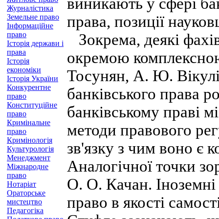
виникають у сфері бан
Журналістика
Земельне право
права, позиції науков
Інформаційне
право
Зокрема, деякі фахів
Історія держави і
права
окремою комплексною
Історія
економіки
Тосунян, А. Ю. Вікул
Історія України
Конкурентне
банківського права ро
право
Конституційне
банківському праві м
право
Кримінальне
методи правового рег
право
Кримінологія
зв'язку з чим воно є 
Культурологія
Менеджмент
Аналогічної точки зо
Міжнародне
право
О. О. Качан. Іноземн
Нотаріат
Ораторське
право в якості самост
мистецтво
Педагогіка