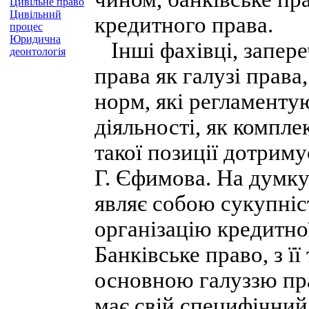
Цивільне право
Цивільний
кредитного права.
процес
Юридична
Інші фахівці, запере
деонтологія
права як галузі прав
норм, які регламентую
діяльності, як компле
такої позиції дотриму
Г. Єфимова. На думку
являє собою сукупніс
організацію кредитної
Банківське право, з її
основною галуззю пра
має свій специфічний