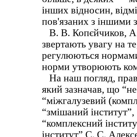
інших відносин, відм
пов'язаних з іншими 
В. В. Копєйчиков, А.
звертають увагу на те
регулюються нормами 
норми утворюють ком
На наш погляд, прави
який зазначав, що “н
“міжгалузевий (компл
“змішаний інститут”, 
“комплексний інститу
інститут” С. С. Алекс