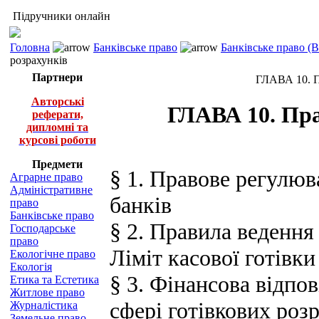
Підручники онлайн
Головна
Банківське право
Банківське право (
розрахунків
Партнери
ГЛАВА 10. П
Авторські
ГЛАВА 10. Пра
реферати,
дипломні та
курсові роботи
Предмети
§ 1. Правове регулюв
Аграрне право
Адміністративне
банків
право
Банківське право
§ 2. Правила ведення 
Господарське
право
Ліміт касової готівки
Екологічне право
Екологія
§ 3. Фінансова відпо
Етика та Естетика
Житлове право
сфері готівкових роз
Журналістика
Земельне право