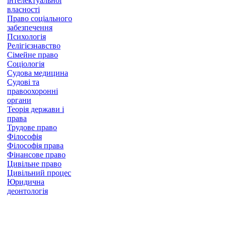
інтелектуальної
власності
Право соціального
забезпечення
Психологія
Релігієзнавство
Сімейне право
Соціологія
Судова медицина
Судові та
правоохоронні
органи
Теорія держави і
права
Трудове право
Філософія
Філософія права
Фінансове право
Цивільне право
Цивільний процес
Юридична
деонтологія