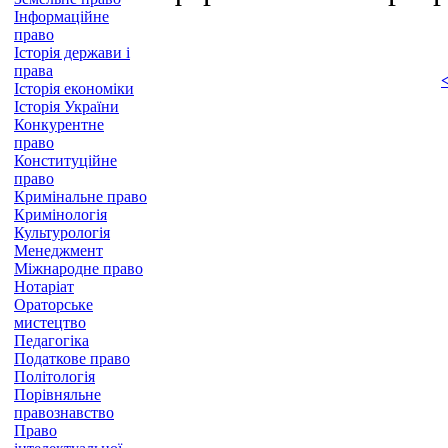
Інформаційне
право
Історія держави і
права
Історія економіки
Історія України
Конкурентне
право
Конституційне
право
Кримінальне право
Кримінологія
Культурологія
Менеджмент
Міжнародне право
Нотаріат
Ораторське
мистецтво
Педагогіка
Податкове право
Політологія
Порівняльне
правознавство
Право