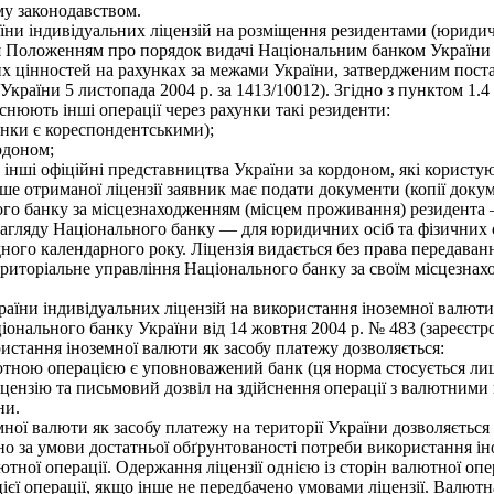
му законодавством.
ни індивідуальних ліцензій на розміщення резидентами (юриди
я Положенням про порядок видачі Національним банком України 
 цінностей на рахунках за межами України, затвердженим поста
 України 5 листопада 2004 р. за 1413/10012). Згідно з пунктом 1.
снюють інші операції через рахунки такі резиденти:
нки є кореспондентськими);
рдоном;
а інші офіційні представництва України за кордоном, які корист
ше отриманої ліцензії заявник має подати документи (копії доку
о банку за місцезнаходженням (місцем проживання) резидента — 
гляду Національного банку — для юридичних осіб та фізичних о
ного календарного року. Ліцензія видається без права передаван
риторіальне управління Національного банку за своїм місцезна
и індивідуальних ліцензій на використання іноземної валюти н
ального банку України від 14 жовтня 2004 р. № 483 (зареєстров
истання іноземної валюти як засобу платежу дозволяється:
ютною операцією є уповноважений банк (ця норма стосується лиш
цензію та письмовий дозвіл на здійснення операції з валютними 
ни.
ї валюти як засобу платежу на території України дозволяється в
за умови достатньої обґрунтованості потреби використання іно
тної операції. Одержання ліцензії однією із сторін валютної опе
єї операції, якщо інше не передбачено умовами ліцензії. Валютна