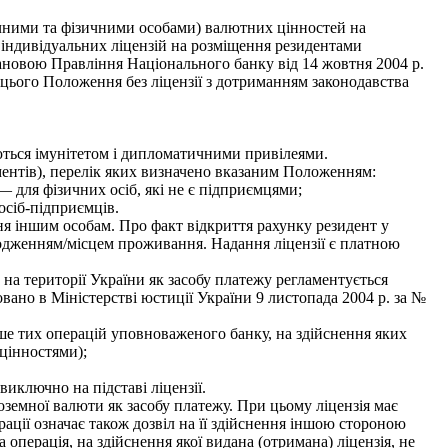
чними та фізичними особами) валютних цінностей на
індивідуальних ліцензій на розміщення резидентами
новою Правління Національного банку від 14 жовтня 2004 р.
4 цього Положення без ліцензії з дотриманням законодавства
уються імунітетом і дипломатичними привілеями.
ментів), перелік яких визначено вказаним Положенням:
для фізичних осіб, які не є підприємцями;
сіб-підприємців.
ня іншим особам. Про факт відкриття рахунку резидент у
ходженням/місцем проживання. Надання ліцензії є платною
а території України як засобу платежу регламентується
ано в Міністерстві юстиції України 9 листопада 2004 р. за №
е тих операцій уповноваженого банку, на здійснення яких
цінностями);
иключно на підставі ліцензії.
земної валюти як засобу платежу. При цьому ліцензія має
рації означає також дозвіл на її здійснення іншою стороною
 операція, на здійснення якої видана (отримана) ліцензія, не