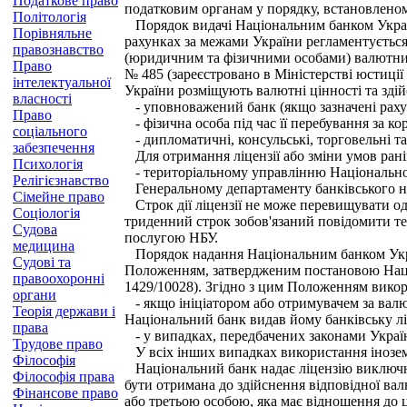
Податкове право
податковим органам у порядку, встановлено
Політологія
Порядок видачі Національним банком Украї
Порівняльне
рахунках за межами України регламентуєтьс
правознавство
(юридичним та фізичними особами) валютних
Право
№ 485 (зареєстровано в Міністерстві юстиції
інтелектуальної
України розміщують валютні цінності та здій
власності
- уповноважений банк (якщо зазначені раху
Право
- фізична особа під час її перебування за ко
соціального
- дипломатичні, консульські, торговельні т
забезпечення
Для отримання ліцензії або зміни умов рані
Психологія
- територіальному управлінню Національног
Релігієзнавство
Генеральному департаменту банківського на
Сімейне право
Строк дії ліцензії не може перевищувати од
Соціологія
триденний строк зобов'язаний повідомити те
Судова
послугою НБУ.
медицина
Порядок надання Національним банком Україн
Судові та
Положенням, затвердженим постановою Націон
правоохоронні
1429/10028). Згідно з цим Положенням викор
органи
- якщо ініціатором або отримувачем за вал
Теорія держави і
Національний банк видав йому банківську лі
права
- у випадках, передбачених законами Украї
Трудове право
У всіх інших випадках використання іноземно
Філософія
Національний банк надає ліцензію виключно 
Філософія права
бути отримана до здійснення відповідної валю
Фінансове право
або третьою особою, яка має відношення до ці