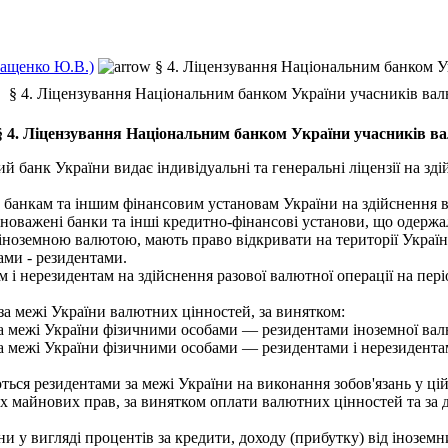
Ващенко Ю.В.)
§ 4. Ліцензування Національним банком У
§ 4. Ліцензування Національним банком України учасників ва
§ 4. Ліцензування Національним банком України учасників в
 банк України видає індивідуальні та генеральні ліцензії на зд
банкам та іншим фінансовим установам України на здійснення вал
вноважені банки та інші кредитно-фінансові установи, що одерж
 іноземною валютою, мають право відкривати на території Україн
ми - резидентами.
і нерезидентам на здійснення разової валютної операції на періо
за межі України валютних цінностей, за винятком:
за межі України фізичними особами — резидентами іноземної вал
а межі України фізичними особами — резидентами і нерезидентам
ься резидентами за межі України на виконання зобов'язань у цій
ших майнових прав, за винятком оплати валютних цінностей та за
и у вигляді процентів за кредити, доходу (прибутку) від іноземн