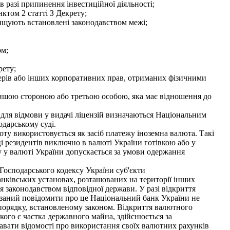
 в разі припинення інвестиційної діяльності;
ктом 2 статті З Декрету;
вищують встановлені законодавством межі;
ом;
рету;
перів або інших корпоративних прав, отриманих фізичними
я іншою стороною або третьою особою, яка має відношення до
и для відмови у видачі ліцензій визначаються Національним
одарському суді.
ту використовується як засіб платежу іноземна валюта. Такі
 резидентів виключно в валюті України готівкою або у
у у валюті України допускається за умови одержання
 Господарського кодексу України суб'єкти
анківських установах, розташованих на території інших
 законодавством відповідної держави. У разі відкриття
'язаний повідомити про це Національний банк України не
 порядку, встановленому законом. Відкриття валютного
кого є частка державного майна, здійснюється за
авати відомості про використання своїх валютних рахунків