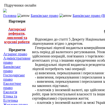
Підручники онлайн
Головна
Банківське право
Банківське право (
Партнери
Авторські
реферати,
дипломні та
Відповідно до статті 5 Декрету Національний
курсові роботи
ліцензування згідно з декретом.
Генеральні ліцензії видаються комерційним 
Предмети
весь період дії валютного регулювання. Упо
Аграрне право
здійснення операцій, пов'язаних з торгівлею
Адміністративне
агентських угод з іншими юридичними особа
право
Індивідуальні ліцензії видаються резидентам 
Банківське
ліцензії потребують такі операції:
право
а) вивезення, переказування і пересилання 
Господарське
- вивезення, переказування і пересилання 
право
- вивезення, переказування і пересилання з
Екологічне
на законних підставах;
право
- платежів у іноземній валюті, що здійснюют
Екологія
робіт, прав інтелектуальної власності та ін
Етика та
сертифікатами) страхування життя;
Естетика
- платежів у іноземній валюті за межі Україн
Житлове право