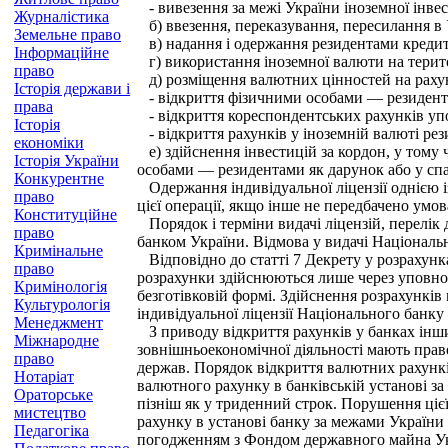
- вивезення за межі України іноземної інвест
Журналістика
б) ввезення, переказування, пересилання в 
Земельне право
в) надання і одержання резидентами кредиті
Інформаційне
г) використання іноземної валюти на територ
право
д) розміщення валютних цінностей на рахунк
Історія держави і
- відкриття фізичними особами — резидентам
права
- відкриття кореспондентських рахунків у
Історія
- відкриття рахунків у іноземній валюті рез
економіки
е) здійснення інвестицій за кордон, у тому
Історія України
особами — резидентами як дарунок або у сп
Конкурентне
Одержання індивідуальної ліцензії однією із
право
цієї операції, якщо інше не передбачено умов
Конституційне
Порядок і терміни видачі ліцензій, перелік 
право
банком України. Відмова у видачі Національн
Кримінальне
Відповідно до статті 7 Декрету у розрахунк
право
розрахунки здійснюються лише через уповнов
Кримінологія
безготівковій формі. Здійснення розрахункі
Культурологія
індивідуальної ліцензії Національного банку
Менеджмент
З приводу відкриття рахунків у банках інши
Міжнародне
зовнішньоекономічної діяльності мають право
право
держав. Порядок відкриття валютних рахунків
Нотаріат
валютного рахунку в банківській установі з
Ораторське
пізніш як у триденний строк. Порушення ціє
мистецтво
рахунку в установі банку за межами України 
Педагогіка
погодженням з Фондом державного майна Укра