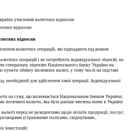
країни учасників валютних відносин
лютних відносин
алютних відносин
ійснення валютних операцій, які підпадають під режим
ютних операцій і не потребують індивідуальної ліцензії, на
али генеральну ліцензію Національного банку України на
и пункти обміну іноземних валют, у тому числі на підставі
д, необхідний для здійснення такої операції. Індивідуальної
юти на суму, що визначається Національним банком України;
и іноземної валюти, яка була раніше ввезена ними в Україну
 валюті перед не резидентами щодо оплати продукції, послуг,
 договорами (страховими полісами, свідоцтвами,
их інвестицій;