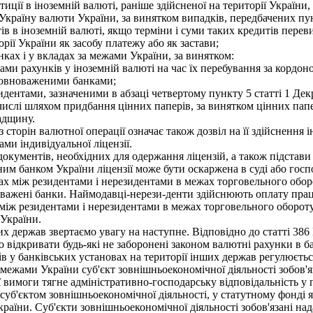
иції в іноземній валюті, раніше здійсненої на території України,
Україну валюти України, за винятком випадків, передбачених пун
в в іноземній валюті, якщо терміни і суми таких кредитів пере
ії України як засобу платежу або як застави;
ах і у вкладах за межами України, за винятком:
и рахунків у іноземній валюті на час їх перебування за кордон
повноваженими банками;
идентами, зазначеними в абзаці четвертому пункту 5 статті 1 Дек
 числі шляхом придбання цінних паперів, за винятком цінних па
адщину.
 сторін валютної операції означає також дозвіл на її здійсненн
ами індивідуальної ліцензії.
документів, необхідних для одержання ліцензій, а також підстав
им банком України ліцензії може бути оскаржена в суді або госп
ах між резидентами і нерезидентами в межах торговельного оборо
ажені банки. Наймодавці-нерези-денти здійснюють оплату праці
в між резидентами і нерезидентами в межах торговельного оборот
 України.
х держав звертаємо увагу на наступне. Відповідно до статті 386
 відкривати будь-які не заборонені законом валютні рахунки в б
 у банківських установах на території інших держав регулюється
а межами України суб'єкт зовнішньоекономічної діяльності зобов
ї вимоги тягне адміністративно-господарську відповідальність у
суб'єктом зовнішньоекономічної діяльності, у статутному фонді я
їни. Суб'єкти зовнішньоекономічної діяльності зобов'язані над