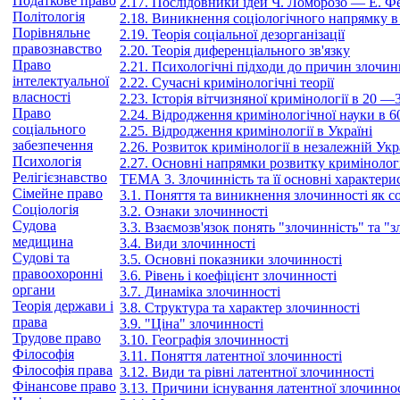
Податкове право
2.17. Послідовники ідей Ч. Ломброзо — Е. Фе
Політологія
2.18. Виникнення соціологічного напрямку в
Порівняльне
2.19. Теорія соціальної дезорганізації
правознавство
2.20. Теорія диференціального зв'язку
Право
2.21. Психологічні підходи до причин злочин
інтелектуальної
2.22. Сучасні кримінологічні теорії
власності
2.23. Історія вітчизняної кримінології в 20 —
Право
2.24. Відродження кримінологічної науки в 60
соціального
2.25. Відродження кримінології в Україні
забезпечення
2.26. Розвиток кримінології в незалежній Укр
Психологія
2.27. Основні напрямки розвитку кримінологі
Релігієзнавство
ТЕМА 3. Злочинність та її основні характери
Сімейне право
3.1. Поняття та виникнення злочинності як с
Соціологія
3.2. Ознаки злочинності
Судова
3.3. Взаємозв'язок понять "злочинність" та "
медицина
3.4. Види злочинності
Судові та
3.5. Основні показники злочинності
правоохоронні
3.6. Рівень і коефіцієнт злочинності
органи
3.7. Динаміка злочинності
Теорія держави і
3.8. Структура та характер злочинності
права
3.9. "Ціна" злочинності
Трудове право
3.10. Географія злочинності
Філософія
3.11. Поняття латентної злочинності
Філософія права
3.12. Види та рівні латентної злочинності
Фінансове право
3.13. Причини існування латентної злочинно