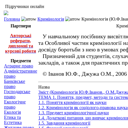
Підручники онлайн
Головна
Кримінологія
Кримінологія (Ю.Ф.Іва
Партнери
Кримі
Авторські
У навчальному посібнику висвітлюю
реферати,
та Особливої частин кримінології на
дипломні та
досвіду боротьби з нею в умовах ре
курсові роботи
Призначений для студентів, слухач
Предмети
закладів, а також для практичних пр
Аграрне право
Адміністративне
© Іванов Ю.Ф., Джужа О.М., 2006
право
Банківське
право
Назва
Господарське
Зміст (Кримінологія Ю.Ф.Іванов., О.М.Джуж
право
ТЕМА 1. Поняття, предмет, методи та систем
Екологічне
1.1. Поняття кримінології як науки
право
1.2. Кримінологія як соціолого-правова наука
Екологія
1.3. Предмет кримінологічної науки
Етика та
1.4. Додаткові питання, що вивчає криміноло
Естетика
1.5. Завдання кримінології
Житлове право