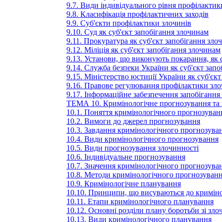
9.7. Види індивідуального рівня профілактик
9.8. Класифікація профілактичних заходів
9.9. Суб'єкти профілактики злочинів
9.10. Суд як суб'єкт запобігання злочинам
9.11. Прокуратура як суб'єкт запобігання зло
9.12. Міліція як суб'єкт запобігання злочинам
9.13. Установи, що виконують покарання, як 
9.14. Служба безпеки України як суб'єкт зап
9.15. Міністерство юстиції України як суб'єк
9.16. Правове регулювання профілактики зло
9.17. Інформаційне забезпечення запобігання
ТЕМА 10. Кримінологічне прогнозування та 
10.1. Поняття кримінологічного прогнозуван
10.2. Вимоги до джерел прогнозування
10.3. Завдання кримінологічного прогнозува
10.4. Види кримінологічного прогнозування
10.5. Види прогнозування злочинності
10.6. Індивідуальне прогнозування
10.7. Значення кримінологічного прогнозува
10.8. Методи кримінологічного прогнозуван
10.9. Кримінологічне планування
10.10. Принципи, що висуваються до кримін
10.11. Етапи кримінологічного планування
10.12. Основні розділи плану боротьби зі зл
10.13. Види кримінологічного планування