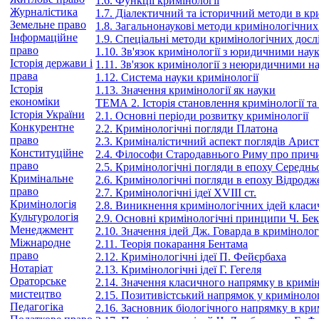
1.6. Функції кримінології
Журналістика
1.7. Діалектичний та історичний методи в кр
Земельне право
1.8. Загальнонаукові методи кримінологічних
Інформаційне
1.9. Спеціальні методи кримінологічних дос
право
1.10. Зв'язок кримінології з юридичними нау
Історія держави і
1.11. Зв'язок кримінології з неюридичними н
права
1.12. Система науки кримінології
Історія
1.13. Значення кримінології як науки
економіки
ТЕМА 2. Історія становлення кримінології та 
Історія України
2.1. Основні періоди розвитку кримінології
Конкурентне
2.2. Кримінологічні погляди Платона
право
2.3. Криміналістичний аспект поглядів Арис
Конституційне
2.4. Філософи Стародавнього Риму про прич
право
2.5. Кримінологічні погляди в епоху Середнь
Кримінальне
2.6. Кримінологічні погляди в епоху Відродж
право
2.7. Кримінологічні ідеї XVIII ст.
Кримінологія
2.8. Виникнення кримінологічних ідей класи
Культурологія
2.9. Основні кримінологічні принципи Ч. Бек
Менеджмент
2.10. Значення ідей Дж. Говарда в кримінолог
Міжнародне
2.11. Теорія покарання Бентама
право
2.12. Кримінологічні ідеї П. Фейєрбаха
Нотаріат
2.13. Кримінологічні ідеї Г. Гегеля
Ораторське
2.14. Значення класичного напрямку в кримін
мистецтво
2.15. Позитивістський напрямок у кримінолог
Педагогіка
2.16. Засновник біологічного напрямку в кри