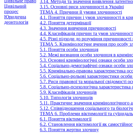
Цивільне право
3.14. Методи та значення виявлення латентно
Цивільний
3.15. Основні риси злочинності в Україні
процес
ТЕМА 4. Причини й умови злочинності
Юридична
4.1. Поняття причин і умов злочинності в кри
деонтологія
4.2. Поняття детермінації
4.3. Значення вивчення причиновості
4.4. Класифікація причин та умов злочинност
4.5. Різні підходи до розуміння причиновості 
ТЕМА 5. Кримінологічне вчення про особу з
5.1. Поняття особи злочинця
5.2. Межі визнання особи злочинця в криміно
5.3. Основні кримінологічні ознаки особи зл
5.4. Соціально-демографічні ознаки особи зл
5.5. Кримінально-правова характеристика ос
5.6. Соціально-рольові характеристики особ
5.7. Риси правової та моральної свідомості о
5.8. Соціально-психологічна характеристика
5.9. Класифікація злочинців
5.10. Типологія злочинців
5.11. Практичне значення кримінологічного а
5.12. Співвідношення соціального та біологіч
ТЕМА 6. Проблеми віктимології та суїцидаль
6.1. Поняття віктимології
6.2. Становлення віктимології як самостійн
6.3. Поняття жертви злочину