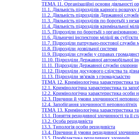
ТЕМА 11. Організаційні основи діяльності ор
11.1. Діяльність підрозділів карного розшуку 
11.2. Діяльність підрозділів Державної служ
11.3. Діяльність підрозділів по боротьбі з не
11.4. Діяльність підрозділів кримінальної міл
11.5. Підрозділи по боротьбі з організованою
11.6. Дільничні інспектори міліції як суб'єкт
11.7. Підрозділи патрульно-постової служби м
11.8. Підрозділи дозвільної системи
11.9. Підрозділи служби у справах громадянств
11.10. Підрозділи Державної автомобільної ін
11.11. Підрозділи Державної служби охорони
11.12. Підрозділи досудового слідства та дізн
11.13. Підрозділи зв'язків з громадськістю
ТЕМА 12. Кримінологічна характеристика та 
12.1. Кримінологічна характеристика та запо
12.2. Кримінологічна характеристика особи 
12.3. Причини й умови злочинності неповнол
12.4. Запобігання злочинності неповнолітніх
ТЕМА 13. Кримінологічна характеристика та
13.1. Поняття рецидивної злочинності та її ст
13.2. Особа рецидивіста
13.3. Типологія особи рецидивіста
13.4. Причини й умови рецидивної злочинно
13.5. Профілактика рецидивних злочинів