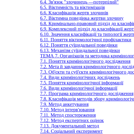
6.4. Зв'язок "злочинець —потерпілий"
6.5. Віктимність та віктимізація
6.6. Класифікація жертв злочинів
6.7. Віктимна поведінка жертви злочину
6.8. Кримінально-правовий підхід до класифі
6.9. Комплексний підхід до класифікації жер
6.10. Значення класифікації та типології жерт
6.11. Поняття віктимологічної профілактики
6.12. Поняття суїцидальної поведінки
6.13. Механізм суїцидальної поведінки
ТЕМА 7. Організація та методика криміноло
7.1. Поняття кримінологічного дослідження
7.2. Мета й завдання кримінологічного досл
7.3. Об'єкти та суб'єкти кримінологічного до
7.4. Види кримінологічних досліджень
7.5. Поняття кримінологічної інформації
7.6. Види кримінологічної інформації
7.7. Програма кримінологічного дослідження
7.8. Класифікація методів збору кримінологіч
7.9. Метод анкетування
7.10. Метод інтерв'ювання
7.11. Метод спостереження
7.12. Метод експертних оцінок
7.13. Документальний метод
7.14. Соціальний експеримент