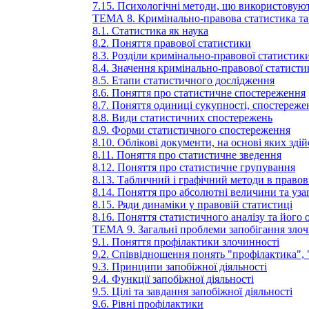
7.15. Психологічні методи, що використовую
ТЕМА 8. Кримінально-правова статистика та ї
8.1. Статистика як наука
8.2. Поняття правової статистики
8.3. Розділи кримінально-правової статистик
8.4. Значення кримінально-правової статисти
8.5. Етапи статистичного дослідження
8.6. Поняття про статистичне спостереження
8.7. Поняття одиниці сукупності, спостереже
8.8. Види статистичних спостережень
8.9. Форми статистичного спостереження
8.10. Облікові документи, на основі яких зд
8.11. Поняття про статистичне зведення
8.12. Поняття про статистичне групування
8.13. Табличний і графічний методи в правов
8.14. Поняття про абсолютні величини та уза
8.15. Ряди динаміки у правовій статистиці
8.16. Поняття статистичного аналізу та його 
ТЕМА 9. Загальні проблеми запобігання злоч
9.1. Поняття профілактики злочинності
9.2. Співвідношення понять "профілактика",
9.3. Принципи запобіжної діяльності
9.4. Функції запобіжної діяльності
9.5. Цілі та завдання запобіжної діяльності
9.6. Рівні профілактики