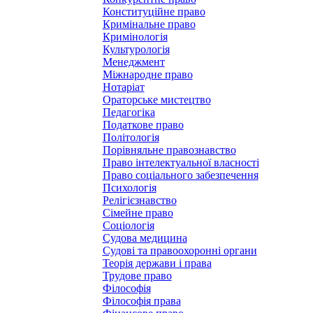
Конституційне право
Кримінальне право
Кримінологія
Культурологія
Менеджмент
Міжнародне право
Нотаріат
Ораторське мистецтво
Педагогіка
Податкове право
Політологія
Порівняльне правознавство
Право інтелектуальної власності
Право соціального забезпечення
Психологія
Релігієзнавство
Сімейне право
Соціологія
Судова медицина
Судові та правоохоронні органи
Теорія держави і права
Трудове право
Філософія
Філософія права