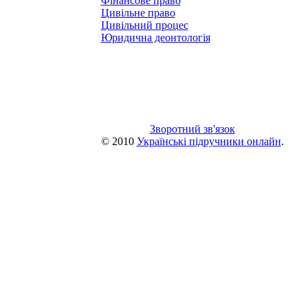
Фінансове право
Цивільне право
Цивільний процес
Юридична деонтологія
Зворотний зв'язок
© 2010
Українські підручники онлайн
.