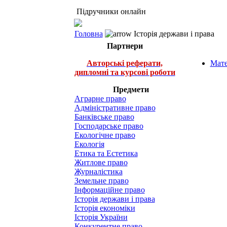
Підручники онлайн
Головна
Історія держави і права
Партнери
Авторські реферати,
Мате
дипломні та курсові роботи
Предмети
Аграрне право
Адміністративне право
Банківське право
Господарське право
Екологічне право
Екологія
Етика та Естетика
Житлове право
Журналістика
Земельне право
Інформаційне право
Історія держави і права
Історія економіки
Історія України
Конкурентне право