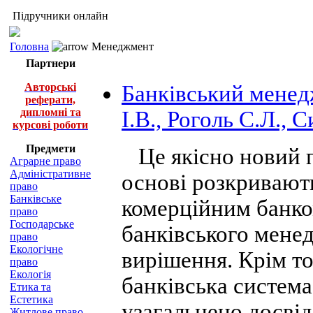
Підручники онлайн
Головна
Менеджмент
Партнери
Авторські
Банківський менед
реферати,
дипломні та
І.В., Роголь С.Л., 
курсові роботи
Предмети
Це якісно новий п
Аграрне право
Адміністративне
основі розкривают
право
Банківське
комерційним банко
право
Господарське
банківського менед
право
Екологічне
вирішення. Крім т
право
Екологія
банківська система 
Етика та
Естетика
узагальнено досві
Житлове право