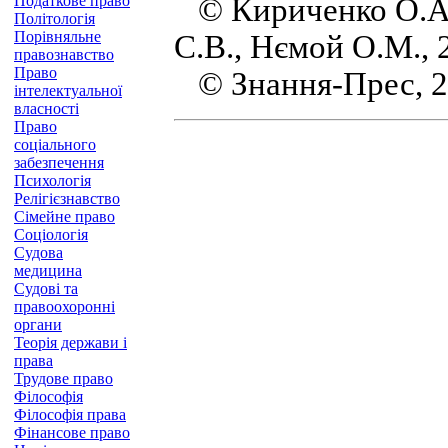
Податкове право
© Кириченко О.А., 
Політологія
Порівняльне
С.В., Нємой О.М., 
правознавство
Право
© Знання-Прес, 2
інтелектуальної
власності
Право
соціального
забезпечення
Психологія
Релігієзнавство
Сімейне право
Соціологія
Судова
медицина
Судові та
правоохоронні
органи
Теорія держави і
права
Трудове право
Філософія
Філософія права
Фінансове право