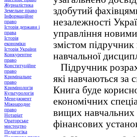
Журналістика
здобутий фахівцями
Земельне право
Інформаційне
незалежності Укра
право
Історія держави і
управління новими
права
Історія
змістом підручник 
економіки
Історія України
навчальної дисцип
Конкурентне
право
Підручник розрахо
Конституційне
право
які навчаються за 
Кримінальне
право
Книга буде корисн
Кримінологія
Культурологія
економічних спеціа
Менеджмент
Міжнародне
право
вищих навчальних з
Нотаріат
Ораторське
фінансових установ
мистецтво
Педагогіка