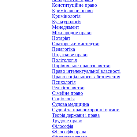
Конституційне право
Кримінальне право
Кримінологія
Культурологія
Менеджмент
Міжнародне право
Нотаріат
Ораторське мистецтво
Педагогіка
Податкове право
Політологія
Порівняльне правознавство
Право інтелектуальної власності
Право соціального забезпечення
Психологія
Релігієзнавство
Сімейне право
Соціологія
Судова медицина
Судові та правоохоронні органи
Теорія держави і права
Трудове право
Філософія
Філософія права