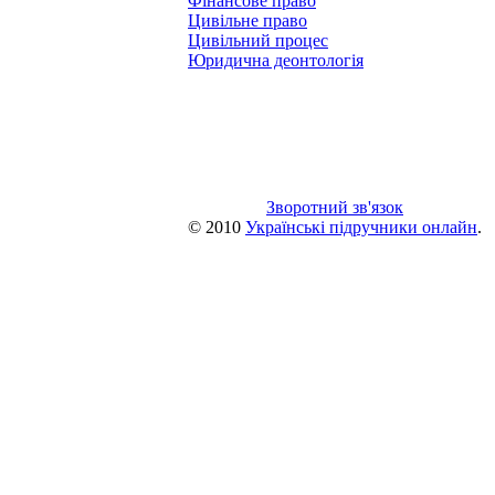
Фінансове право
Цивільне право
Цивільний процес
Юридична деонтологія
Зворотний зв'язок
© 2010
Українські підручники онлайн
.