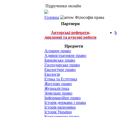
Підручники онлайн
Головна
Філософія права
Партнери
Авторські реферати,
М
дипломні та курсові роботи
Предмети
Аграрне право
Адміністративне право
Банківське право
Господарське право
Екологічне право
Екологія
Етика та Естетика
Житлове право
Журналістика
Земельне право
Інформаційне право
Історія держави і права
Історія економіки
Історія України
Конкурентне право