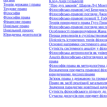
органи
Клод-Анрі Гельвецій
Теорія держави і права
"Про дух законів" Шарля-Луї Монт
Трудове право
Філософсько-правові ідеї Бенедикт
Філософія
Філософсько-правові погляди Джо
Філософія права
Філософсько-правові позиції Т. Гоб
Фінансове право
Теорія природного права Гуго Гроц
Цивільне право
Філософсько-правові погляди мисл
Цивільний процес
Особливості праворозуміння Жана
Юридична деонтологія
Перша революція в суспільствозна
Цілісність історичних типів філосо
Основні напрямки системного аналі
Сутність системного аналізу у філо
Філософська антропологія як уніве
Аналіз філософсько-світоглядних к
права
Філософія права як методологічна
Визначення предмета правової філо
юридичними дисциплінами
Зв'язок права з державою та грома
Право як засіб реалізації загально
Значення парадигми новітньої наук
Сутність філософського підходу до
Сучасна дискусія про предмет філо