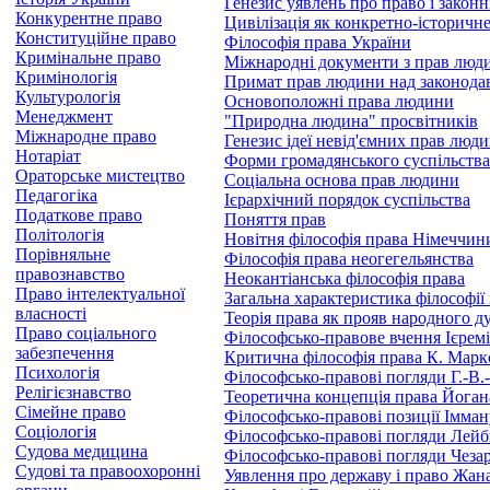
Генезис уявлень про право і законн
Конкурентне право
Цивілізація як конкретно-історичне
Конституційне право
Філософія права України
Кримінальне право
Міжнародні документи з прав люд
Кримінологія
Примат прав людини над законода
Культурологія
Основоположні права людини
Менеджмент
"Природна людина" просвітників
Міжнародне право
Генезис ідеї невід'ємних прав люд
Нотаріат
Форми громадянського суспільства
Ораторське мистецтво
Соціальна основа прав людини
Педагогіка
Ієрархічний порядок суспільства
Податкове право
Поняття прав
Політологія
Новітня філософія права Німеччини
Порівняльне
Філософія права неогегельянства
правознавство
Неокантіанська філософія права
Право інтелектуальної
Загальна характеристика філософії
власності
Теорія права як прояв народного ду
Право соціального
Філософсько-правове вчення Ієрем
забезпечення
Критична філософія права К. Маркс
Психологія
Філософсько-правові погляди Г.-В.
Релігієзнавство
Теоретична концепція права Йоган
Сімейне право
Філософсько-правові позиції Імман
Соціологія
Філософсько-правові погляди Лейб
Судова медицина
Філософсько-правові погляди Чезар
Судові та правоохоронні
Уявлення про державу і право Жан