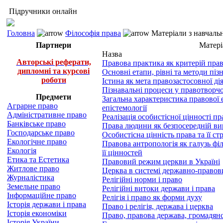
Підручники онлайн
Головна
Філософія права
Матеріали з навчаль
Партнери
Матері
Назва
Авторські реферати,
Правова практика як критерій прав
дипломні та курсові
Основні етапи, рівні та методи піз
роботи
Істина як мета правозастосовної ді
Пізнавальні процеси у правотворчо
Предмети
Загальна характеристика правової е
Аграрне право
епістемології
Адміністративне право
Реалізація особистісної цінності п
Банківське право
Права людини як безпосередній вир
Господарське право
Особистісна цінність права та її ст
Екологічне право
Правова антропологія як галузь філ
Екологія
її цінностей
Етика та Естетика
Правовий режим церкви в Україні
Житлове право
Церква в системі державно-правов
Журналістика
Релігійні норми і право
Земельне право
Релігійні витоки держави і права
Інформаційне право
Релігія і право як форми духу
Історія держави і права
Право і релігія, держава і церква
Історія економіки
Право, правова держава, громадянсь
Історія України