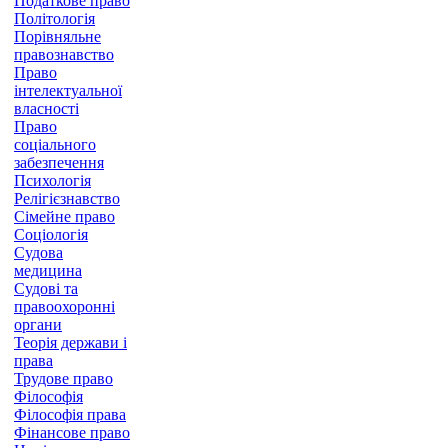
Податкове право
Політологія
Порівняльне
правознавство
Право
інтелектуальної
власності
Право
соціального
забезпечення
Психологія
Релігієзнавство
Сімейне право
Соціологія
Судова
медицина
Судові та
правоохоронні
органи
Теорія держави і
права
Трудове право
Філософія
Філософія права
Фінансове право