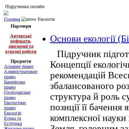
Підручники онлайн
Головна
Екологія
Партнери
Авторські
Основи екології (Б
реферати,
дипломні та
Підручник підгот
курсові роботи
Предмети
Концепції екологіч
Аграрне право
Адміністративне
рекомендацій Всесв
право
Банківське
збалансованого роз
право
Господарське
структура й роль с
право
Екологічне
позиції її бачення 
право
Екологія
комплексної науки
Етика та
Естетика
Земля, головним за
Житлове право