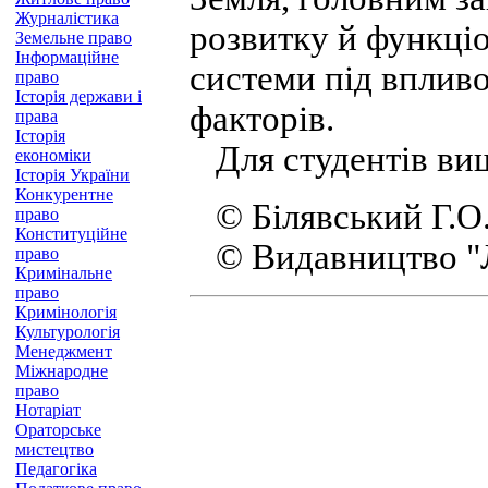
Журналістика
розвитку й функціо
Земельне право
Інформаційне
системи під вплив
право
Історія держави і
факторів.
права
Історія
Для студентів вищ
економіки
Історія України
Конкурентне
© Білявський Г.О.
право
Конституційне
© Видавництво "Л
право
Кримінальне
право
Кримінологія
Культурологія
Менеджмент
Міжнародне
право
Нотаріат
Ораторське
мистецтво
Педагогіка