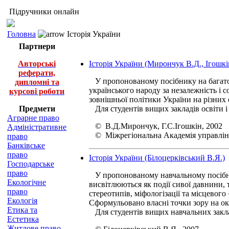
Підручники онлайн
Головна
Історія України
Партнери
Авторські
Історія України (Мирончук В.Д., Ігошкін
реферати,
У пропонованому посібнику на багатому
дипломні та
українського народу за незалежність і 
курсові роботи
зовнішньої політики України на різних ет
Предмети
Для студентів вищих закладів освіти і 
Аграрне право
© В.Д.Мирончук, Г.С.Ігошкін, 2002
Адміністративне
© Міжрегіональна Академія управлін
право
Банківське
право
Історія України (Білоцерківський В.Я.)
Господарське
право
У пропонованому навчальному посібник
Екологічне
висвітлюються як події сивої давнини, 
право
стереотипів, міфологізації та місцевог
Екологія
Сформульовано власні точки зору на ок
Етика та
Для студентів вищих навчальних закла
Естетика
Житлове право