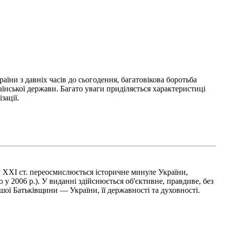
їни з давніх часів до сьогодення, багатовікова боротьба
їнської держави. Багато уваги приділя­ється характеристиці
зації.
XXI ст. переосмислюється історичне минуле України,
 у 2006 р.). У виданні здійснюється об'єктивне, правдиве, без
ашої Батьківщини — України, її державності та духовності.