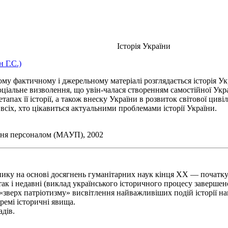
Історія України
 Г.С.)
 фактичному і джерельному матеріалі розглядається історія Укра
соціальне визволення, що увін-чалася створенням самостійної Укра
апах її історії, а також внеску України в розвиток світової цивілі
всіх, хто цікавиться актуальними проблемами історії України.
ня персоналом (МАУП), 2002
у на основі досягнень гуманітарних наук кінця XX — початку 
так і недавні (виклад українського історичного процесу завершено
о «зверх патріотизму» висвітлення найважливіших подій історії н
ремі історичні явища.
дів.