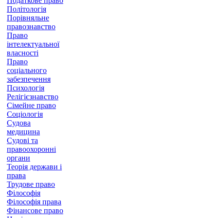
Податкове право
Політологія
Порівняльне
правознавство
Право
інтелектуальної
власності
Право
соціального
забезпечення
Психологія
Релігієзнавство
Сімейне право
Соціологія
Судова
медицина
Судові та
правоохоронні
органи
Теорія держави і
права
Трудове право
Філософія
Філософія права
Фінансове право