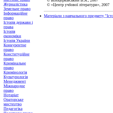
© Білоцерківський В.Я., 2007
Журналістика
© «Центр учбової літератури», 2007
Земельне право
Інформаційне
Матеріали з навчального предмету "Іст
право
Історія держави і
права
Історія
економіки
Історія України
Конкурентне
право
Конституційне
право
Кримінальне
право
Кримінологія
Культурологія
Менеджмент
Міжнародне
право
Нотаріат
Ораторське
мистецтво
Педагогіка