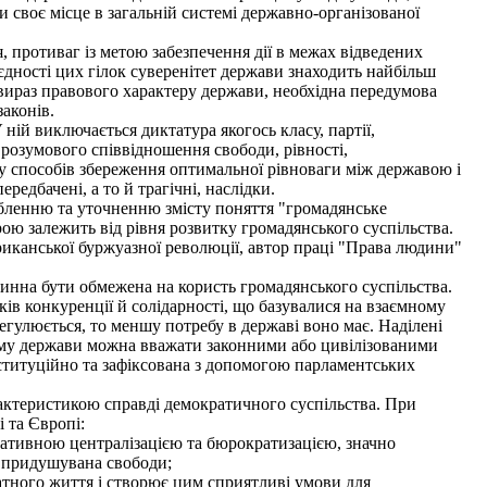
и своє місце в загальній системі державно-організованої
, противаг із метою забезпечення дії в межах відведених
 єдності цих гілок суверенітет держави знаходить найбільш
 вираз правового характеру держави, необхідна передумова
аконів.
й виключається диктатура якогось класу, партії,
 розумового співвідношення свободи, рівності,
ку способів збереження оптимальної рівноваги між державою і
едбачені, а то й трагічні, наслідки.
робленню та уточненню змісту поняття "громадянське
рою залежить від рівня розвитку громадянського суспільства.
иканської буржуазної революції, автор праці "Права людини"
инна бути обмежена на користь громадянського суспільства.
ів конкуренції й солідарності, що базувалися на взаємному
егулюється, то меншу потребу в державі воно має. Наділені
 Тому держави можна вважати законними або цивілізованими
нституційно та зафіксована з допомогою парламентських
актеристикою справді демократичного суспільства. При
 та Європі:
тративною централізацією та бюрократизацією, значно
в придушувана свободи;
атного життя і створює цим сприятливі умови для