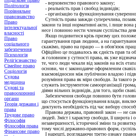
Податкове право
- верховенство правового закону;
Політологія
- реальність прав і свобод індивідів;
Порівняльне
- організацію та функціонування суверенно
правознавство
Сутність права завжди суперечлива, позаяк
Право
закони та інші нормативні акти, і лише вона
інтелектуальної
несе і повинно нести членам суспільства дея
власності
Якщо подивитися крізь призму цих положень
Право
гарантування прав людини, а на гарантування
соціального
скажімо, право на працю — в обов'язок працю
забезпечення
Офіційно це подавалось як єдність прав та о
Психологія
ж головним у сутності права, як уже відзнач
Релігієзнавство
те, чого люди чекали від законів на всіх ета
Сімейне право
основи, чи є законодавче оформленим свавіл
Соціологія
взаємовідносин між публічною владою і підвл
Судова
розуміння права як міри свободи. За такого 
медицина
служить інструментом самоорганізації громад
Судові та
діями вільних індивідів, для того, щоби свав
правоохоронні
Забезпечення свободи повинно бути головною
органи
що стосується функціонування влади, виключ
Теорія держави і
диктують необхідність під час вибору способ
права
Правова держава, правовий закон — не самоц
Трудове право
людей. Зміст і характер свободи, її широта і
Філософія
незавершеності, історичної зміни та розвитку 
Філософія права
тому числі державно-правових форм, суспіль
Фінансове право
І нарешті, розглядаючи третю ознаку правов