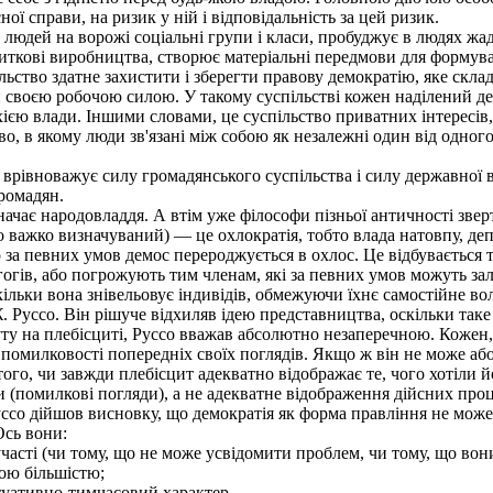
ї справи, на ризик у ній і відповідальність за цей ризик.
 людей на ворожі соціальні групи і класи, пробуджує в людях жа
виткові виробництва, створює матеріальні передмови для формува
ьство здатне захистити і зберегти правову демократію, яке склад
 своєю робочою силою. У такому суспільстві кожен наділений де
хією влади. Іншими словами, це суспільство приватних інтересів
тво, в якому люди зв'язані між собою як незалежні один від одног
івноважує силу громадянського суспільства і силу державної вл
громадян.
ачає народовладдя. А втім уже філософи пізньої античності звер
о важко визначуваний) — це охлократія, тобто влада натовпу, де
 певних умов демос перероджується в охлос. Це відбувається то
гогів, або погрожують тим членам, які за певних умов можуть з
ільки вона знівельовує індивідів, обмежуючи їхнє самостійне во
ссо. Він рішуче відхиляв ідею представництва, оскільки таке 
нуту на плебісциті, Руссо вважав абсолютно незаперечною. Кожен
 помилковості попередніх своїх поглядів. Якщо ж він не може або
о, чи завжди плебісцит адекватно відображає те, чого хотіли йо
ди (помилкові погляди), а не адекватне відображення дійсних пр
Руссо дійшов висновку, що демократія як форма правління не мо
Ось вони:
часті (чи тому, що не може усвідомити проблем, чи тому, що вони 
ою більшістю;
туативно-тимчасовий характер.