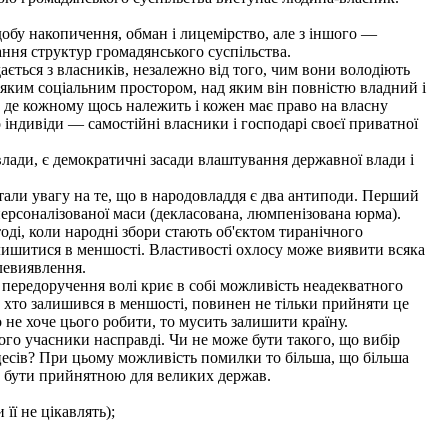
добу накопичення, обман і лицемірство, але з іншого —
ння структур громадянського суспільства.
ається з власників, незалежно від того, чим вони володіють
яким соціальним простором, над яким він повністю владний і
, де кожному щось належить і кожен має право на власну
о індивіди — самостійні власники і господарі своєї приватної
ади, є демократичні засади влаштування державної влади і
тали увагу на те, що в народовладдя є два антиподи. Перший
персоналізованої маси (декласована, люмпенізована юрма).
ді, коли народні збори стають об'єктом тиранічного
алишитися в меншості. Властивості охлосу може виявити всяка
левиявлення.
передоручення волі криє в собі можливість неадекватного
, хто залишився в меншості, повинен не тільки прийняти це
 не хоче цього робити, то мусить залишити країну.
го учасники насправді. Чи не може бути такого, що вибір
оцесів? При цьому можливість помилки то більша, що більша
же бути прийнятною для великих держав.
її не цікавлять);