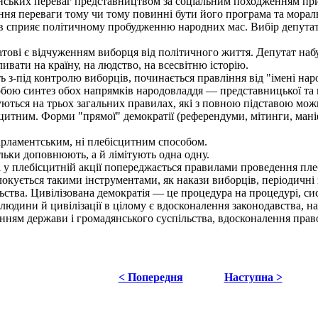
ських переваг представництвом за соціальним походженням приве
ня переваги тому чи тому повинні бути його програма та мораль
 сприяє політичному пробудженню народних мас. Вибір депутата є
ові є відчуженням виборця від політичного життя. Депутат наб
ивати на країну, на людство, на всесвітню історію.
з-під контролю виборців, починається правління від "імені народ
бою синтез обох напрямків народовладдя — представницької та 
уються на трьох загальних правилах, які з повною підставою мож
тним. Форми "прямої" демократії (референдуми, мітинги, маніф
рламентським, ні плебісцитним способом.
ьки доповнюють, а й лімітують одна одну.
 плебісцитній акції попереджається правилами проведення плеб
кується такими інструментами, як накази виборців, періодичні зв
ства. Цивілізована демократія — це процедура на процедурі, сис
дини й цивілізації в цілому є вдосконалення законодавства, 
ням держави і громадянського суспільства, вдосконалення прав
< Попередня
Наступна >