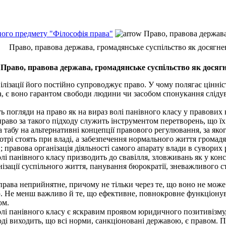
ного предмету "Філософія права"
Право, правова держава,
Право, правова держава, громадянське суспільство як досягнен
Право, правова держава, громадянське суспільство як досягн
ізації його постійно супроводжує право. У чому полягає цінність
ва, є воно гарантом свободи людини чи засобом спонукання сліду
 погляди на право як на вираз волі панівного класу у правових
право за такого підходу служить інструментом перетворень, що ї
табу на альтернативні концепції правового регулювання, за яко
отрі стоять при владі, а забезпечення нормального життя громад
 правова організація діяльності самого апарату влади в суворих 
і панівного класу призводить до свавілля, зловживань як у конс
нізації суспільного життя, панування бюрократії, зневажливого 
 права неприйнятне, причому не тільки через те, що воно не мож
ою. Не менш важливо й те, що ефективне, повнокровне функціону
ом.
лі панівного класу є яскравим проявом юридичного позитивізму,
і виходить, що всі норми, санкціоновані державою, є правом. Пр