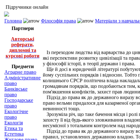
Підручники онлайн
Головна
Філософія права
Матеріали з навчаль
Партнери
Авторські
реферати,
дипломні та
Із переходом людства від варварства до цивіл
курсові роботи
які перспективи розвитку цивілізації та пра
у філософії історії, в теорії держави і права.
Предмети
Ще й досі в юридичній літературі побутують
Аграрне право
йому суспільних порядків і відносин. Тобто 
Адміністративне
колишнього СРСР політична влада накладала 
право
громадянам порядків, що подобаються тим, к
Банківське
пом'якшення конфліктів, захист прав людини;
право
Підхід до права як до державного виразу вол
Господарське
право вельми придалося для казарменої орга
право
невинності тощо.
Екологічне
Зрозуміла річ, що таке бачення місця і ролі
право
захисту її від будь-якого зловживання влад
Екологія
несумісної з тотальним контролем над народ
Етика та
Підхід до права як до державного виразу во
Естетика
правил, установлених державною владою. Тод
Житлове право