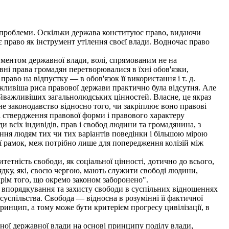
 проблеми. Оскільки держава конституює право, видаючи
є право як інструмент утілення своєї влади. Водночас право
ментом державної влади, волі, спрямованим не на
вні права громадян перетворювалися в їхні обов'язки,
аво на відпустку — в обов'язок її використання і т. д.
важливіша риса правової держави практично була відсутня. Але
найважливіших загальнолюдських цінностей. Власне, це якраз
нне законодавство відносно того, чи закріплює воно правові
і ствердження правової форми і правового характеру
 всіх індивідів, прав і свобод людини та громадянина, з
ання людям тих чи тих варіантів поведінки і більшою мірою
її рамок, меж потрібно лише для попередження колізій між
тність свободи, як соціальної цінності, дотично до всього,
ядку, які, своєю чергою, мають служити свободі людини,
крім того, що окремо законом заборонено".
, впорядкування та захисту свободи в суспільних відношеннях
у суспільства. Свобода — відносна в розумінні її фактичної
 принцип, а тому може бути критерієм прогресу цивілізації, в
ної державної влади на основі принципу поділу влади,