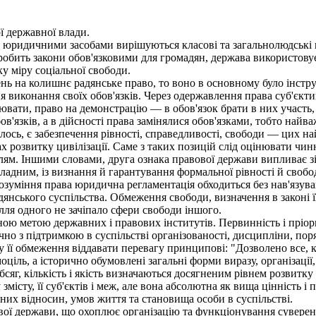
ї державної влади.
 юридичними засобами вирішуються класові та загальнолюдські
 робить закони обов'язковими для громадян, держава використову
ку міру соціальної свободи.
 на колишнє радянське право, то воно в основному було інстру
 виконання своїх обов'язків. Через одержавлення права суб'єкти
вати, право на демонстрацію — в обов'язок брати в них участь, пр
бов'язків, а в дійсності права замінялися обов'язками, тобто най
алось, є забезпечення рівності, справедливості, свободи — цих 
пах розвитку цивілізації. Саме з таких позицій слід оцінювати чи
лям. Іншими словами, друга ознака правової держави випливає з
адним, із визнання й гарантування формальної рівності й свободи
розуміння права юридична регламентація обходиться без нав'язув
янського суспільства. Обмеження свободи, визначення в законі 
ілля одного не зачіпало сфери свободи іншого.
 метою державних і правових інститутів. Первинність і пріорите
но з підтримкою в суспільстві організованості, дисципліни, пор
у її обмеження віддавати перевагу принципові: "Дозволено все, 
іль, а історично обумовлені загальні форми виразу, організації
 обсяг, кількість і якість визначаються досягненим рівнем розвитк
змісту, її суб'єктів і меж, але вона абсолютна як вища цінність і
них відносин, умов життя та становища особи в суспільстві.
ої держави, що охоплює організацію та функціонування суверен