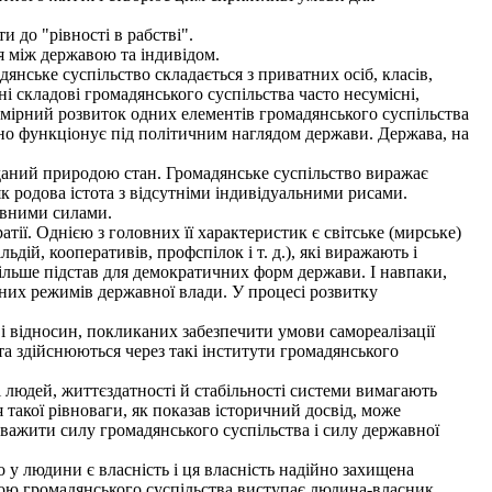
и до "рівності в рабстві".
я між державою та індивідом.
нське суспільство складається з приватних осіб, класів,
ні складові громадянського суспільства часто несумісні,
адмірний розвиток одних елементів громадянського суспільства
но функціонує під політичним наглядом держави. Держава, на
 даний природою стан. Громадянське суспільство виражає
як родова істота з відсутніми індивідуальними рисами.
ивними силами.
тії. Однією з головних її характеристик є світське (мирське)
ьдій, кооперативів, профспілок і т. д.), які виражають і
більше підстав для демократичних форм держави. І навпаки,
рних режимів державної влади. У процесі розвитку
і відносин, покликаних забезпечити умови самореалізації
 та здійснюються через такі інститути громадянського
і людей, життєздатності й стабільності системи вимагають
акої рівноваги, як показав історичний досвід, може
оважити силу громадянського суспільства і силу державної
о у людини є власність і ця власність надійно захищена
бою громадянського суспільства виступає людина-власник.