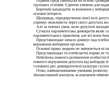
Підміна представництва на основі громадян
групових егоїзмів. Єдиною умовою для надан
Боротьба кандидатів за визнання у виборців
основні інтереси.
Щоправда, передоручення своєї волі депутат
отримує можливість через свого депутата впл
Але за певних умов, коли депутати виходять 
Сучасна парламентська демократія являє со
парламентського правління, але всі вони баз
Представницьке начало домінує над плебісци
верховним виборним органом.
Основні права людини не змінюються ні па
Представницькі та плебісцитні норми не тіл
Небезпека повного розчинення особистості у
повного відчуження депутата від виборців бло
головних рис демократичної культури суспіль
Отже, найважливішими умовами розвитку лю
збалансований контроль за взаємним обмежен