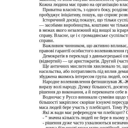
Кожна людина має право на організацію власно
Приватна власність, з одного боку, розділяє
пробуджує ініціативу, пошук, що сприяє роз
Історичний досвід показує, що тільки суспіл
— засобами виробництва, коштами чи тільки
в межах якого незалежний від вищої за ієрар
справу. Власне, це і є громадянське суспільс
справи.
Важливим чинником, що активно впливає, вр
правові гарантії особистого волевиявлення 
Демократія в перекладі з давньогрецької озн
(відвертий) — це аристократія. Другий (част
Ще античних мислителів хвилювало те, що за
насильства, або потрапляють під вплив дема
збуджена якимось інтересом група людей, оск
Народне волевиявлення фетишизував Ж.-Ж. Ру
виразу волі народу. Думку більшості, досяг
рішення до виконання, а й переконати себе в
Водночас у Руссо виникали сумніви щодо тог
більшості закріплює скоріше існуючі пересу
маса людей бере участь у плебісциті. Тому 
Які ж вади має референдум чи плебісцит? 
- ” значна кількість людей не бере в ньому у
- рішення дуже часто ухвалюються незначн
- думка більшості може мати нестійкий, си