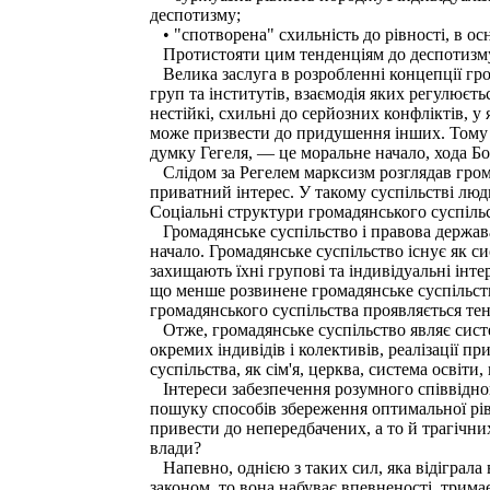
деспотизму;
• "спотворена" схильність до рівності, в осн
Протистояти цим тенденціям до деспотизму м
Велика заслуга в розробленні концепції гром
груп та інститутів, взаємодія яких регулюєть
нестійкі, схильні до серйозних конфліктів, 
може призвести до придушення інших. Тому 
думку Гегеля, — це моральне начало, хода Бог
Слідом за Регелем марксизм розглядав грома
приватний інтерес. У такому суспільстві люд
Соціальні структури громадянського суспіл
Громадянське суспільство і правова держава 
начало. Громадянське суспільство існує як сис
захищають їхні групові та індивідуальні інт
що менше розвинене громадянське суспільств
громадянського суспільства проявляється те
Отже, громадянське суспільство являє систе
окремих індивідів і колективів, реалізації п
суспільства, як сім'я, церква, система освіти, 
Інтереси забезпечення розумного співвідноше
пошуку способів збереження оптимальної рів
привести до непередбачених, а то й трагічн
влади?
Напевно, однією з таких сил, яка відіграла в
законом, то вона набуває впевненості, трим