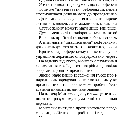
Усе це приводить до думки, що на референду
То як же "цивілізувати" референдум, перетв
сформулювати деякі вимоги до проведення р
До таємного голосування провести широке о
активність людей, дати можливість масам зб
Статус закону можуть мати лише такі рішен
Думка меншості не забороняється і може обс
Рішення, прийняті незначною більшістю, маю
А втім навіть "цивілізований" референдум н
доповнень до того чи того положення, що в
Критика вад референдуму привертала увагу 
управлінні державою опосередковано, через 
На відміну від Руссо, Монтеск'є тлумачив на
формування такої єдності потрібна відпові
зборами народних представників.
Звісно, мало рацію твердження Руссо про те
народне самоврядування не є можливим у вели
представників те, чого не може зробити без
здатний винести правильне рішення...".
На погляд Монтеск'є, депутат — це не прост
полягає в розумному тлумаченні загальнонац
держави.
Монтеск'є виступав проти кастового передсу
селянин, робітників — робітник і т. д.