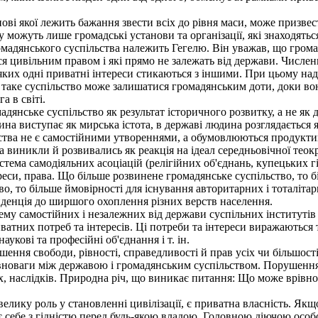
ові якої лежить бажання звести всіх до рівня маси, може призвест
ожуть лише громадські установи та організації, які знаходятьс
адянського суспільства належить Гегелю. Він уважав, що громадя
ся цивільним правом і які прямо не залежать від держави. Числен
у яких одні приватні інтереси стикаються з іншими. При цьому н
таке суспільство може залишатися громадянським доти, доки во
а в світі.
дянське суспільство як результат історичного розвитку, а не як
ина виступає як мирська істота, в державі людина розглядається 
ьства не є самостійними утвореннями, а обумовлюються продукт
виникли й розвивались як реакція на ідеал середньовічної теокра
тема самодіяльних асоціацій (релігійних об'єднань, купецьких гіл
ереси, права. Що більше розвинене громадянське суспільство, то 
о, то більше ймовірності для існування авторитарних і тоталіта
нденція до ширшого охоплення різних верств населення.
му самостійних і незалежних від держави суспільних інститутів 
риватних потреб та інтересів. Ці потреби та інтереси виражаються
наукові та професійні об'єднання і т. ін.
ння свободи, рівності, справедливості й прав усіх чи більшост
новаги між державою і громадянським суспільством. Порушення т
их, наслідків. Природна річ, що виникає питання: Що може врівн
елику роль у становленні цивілізації, є приватна власність. Якщ
ає себе з гідністю перед будь-якою владою. Головною діючою осо