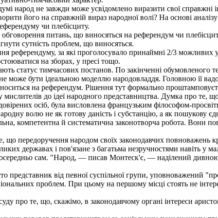
мі народ не завжди може усвідомлено виразити свої справжні і
орити його на справжній вираз народної волі? На основі аналіз
еферендуму чи плебісциту.
бговорення питань, що виносяться на референдум чи плебісцит.
агнути сутність проблем, що виносяться.
ня референдуму, за які проголосувало принаймні 2/3 можливих у
тоюватися на зборах, у пресі тощо.
ть статус тимчасових постанов. По закінченні обумовленого тер
е може бути ідеальною моделлю народовладдя. Головною її вадою
иноситься на референдум. Рішення тут формально проштамповуєт
мислителів до ідеї народного представництва. Думка про те, щ
довірених осіб, була висловлена французьким філософом-просвіт
родну волю не як готову даність і субстанцію, а як пошукову єд
дальна, компетентна й систематична законотворча робота. Вони 
, що передоручення народом своїх законодавчих повноважень кри
ких державах і пов'язане з багатьма незручностями навіть у мал
посередньо сам. "Народ, — писав Монтеск'є, — наділений дивною 
о представник від певної суспільної групи, уповноважений "пр
іональних проблем. При цьому на першому місці стоять не інтере
ду про те, що, скажімо, в законодавчому органі інтереси аристо