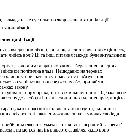
 громадянське суспільство як досягнення цивілізації
ня цивілізації
ення цивілізації
 права для цивілізації, чи завжди воно являло таку цінність,
вати чиїйсь волі? Ці та інші питання завжди були актуальними
 нормах, головним завданням яких є збереження вигідних
х здійснює політична влада. Нещодавно на теренах
го головним призначенням права є не нав'язування
янського суспільства, попередження або, принаймні,
рамках закону.
титуюванні норм права, так і в їх використанні. Одержавлене
ставлення до свободи і прав людини, нехтування презумпцією
е гарантувати людського ставлення до людини, надійного
вання всіх аспектів життя можливе лише в умовах свободи,
 прибічники якого тлумачать право як своєрідний "агрегат"
авом визнається навіть відверте свавілля, якщо воно