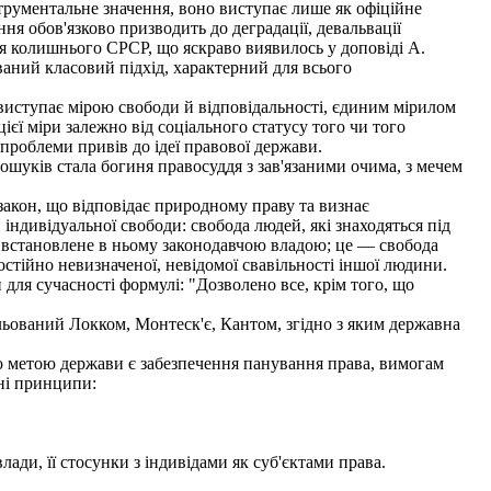
струментальне значення, воно виступає лише як офіційне
ня обов'язково призводить до деградації, девальвації
я колишнього СРСР, що яскраво виявилось у доповіді А.
аний класовий підхід, характерний для всього
иступає мірою свободи й відповідальності, єдиним мірилом
ієї міри залежно від соціального статусу того чи того
 проблеми привів до ідеї правової держави.
шуків стала богиня правосуддя з зав'язаними очима, з мечем
закон, що відповідає природному праву та визнає
індивідуальної свободи: свобода людей, які знаходяться під
і, встановлене в ньому законодавчою владою; це — свобода
остійно невизначеної, невідомої свавільності іншої людини.
для сучасності формулі: "Дозволено все, крім того, що
ьований Локком, Монтеск'є, Кантом, згідно з яким державна
 метою держави є забезпечення панування права, вимогам
рні принципи:
ади, її стосунки з індивідами як суб'єктами права.