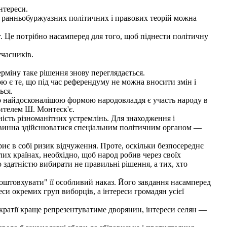
нтереси.
у ранньобуржуазних політичних і правових теорій можна
 Це потрібно насамперед для того, щоб піднести політичну
часників.
міну таке рішення знову переглядається.
 є те, що під час референдуму не можна вносити змін і
ься.
о найдосконалішою формою народовладдя є участь народу в
ителем Ш. Монтеск'є.
ність різноманітних устремлінь. Для знаходження і
повинна здійснюватися спеціальним політичним органом —
є в собі ризик відчуження. Проте, оскільки безпосереднє
их країнах, необхідно, щоб народ робив через своїх
здатністю вибирати не правильні рішення, а тих, хто
оштовхувати" її особливий наказ. Його завдання насамперед
си окремих груп виборців, а інтереси громадян усієї
кратії краще репрезентуватиме дворянин, інтереси селян —