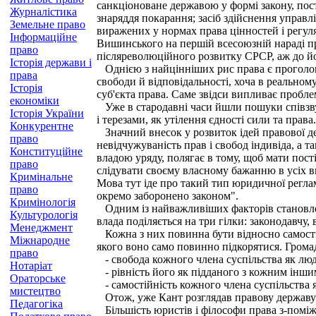
санкціоноване державою у формі закону, пос
Журналістика
знаряддя покарання; засіб здійснення управл
Земельне право
виражених у нормах права цінностей і регул
Інформаційне
Вишинського на першій всесоюзній нараді пр
право
післяреволюційного розвитку СРСР, аж до йо
Історія держави і
Однією з найцінніших рис права є проголош
права
свободи й відповідальності, хоча в реальном
Історія
суб'єкта права. Саме звідси випливає пробле
економіки
Уже в стародавні часи йшли пошуки співзвуч
Історія України
і терезами, як утілення єдності сили та права.
Конкурентне
Значний внесок у розвиток ідей правової де
право
невідчужуваність прав і свобод індивіда, а 
Конституційне
владою уряду, полягає в тому, щоб мати пост
право
слідувати своєму власному бажанню в усіх ви
Кримінальне
Мова тут іде про такий тип юридичної реглам
право
окремо заборонено законом".
Кримінологія
Одним із найважливіших факторів становлен
Культурологія
влада поділяється на три гілки: законодавчу, 
Менеджмент
Кожна з них повинна бути відносно самості
Міжнародне
якого воно само повинно підкорятися. Грома
право
- свобода кожного члена суспільства як лю
Нотаріат
- рівність його як підданого з кожним інши
Ораторське
- самостійність кожного члена суспільства 
мистецтво
Отож, уже Кант розглядав правову державу як
Педагогіка
Більшість юристів і філософи права з-поміж