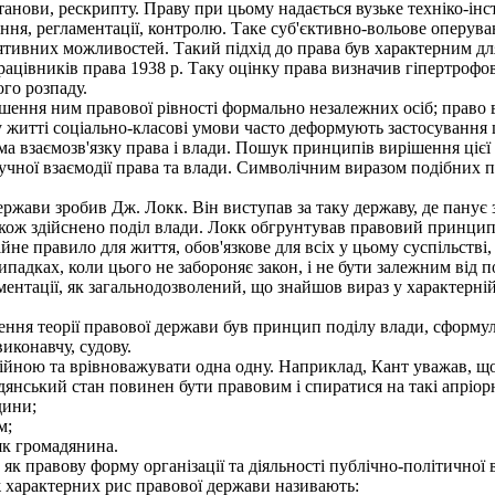
танови, рескрипту. Праву при цьому надається вузьке техніко-ін
іння, регламентації, контролю. Таке суб'єктивно-вольове оперуван
ятивних можливостей. Такий підхід до права був характерним дл
ацівників права 1938 р. Таку оцінку права визначив гіпертрофов
го розпаду.
ення ним правової рівності формально незалежних осіб; право в
у житті соціально-класові умови часто деформують застосування ц
ма взаємозв'язку права і влади. Пошук принципів вирішення цієї
ної взаємодії права та влади. Символічним виразом подібних по
ржави зробив Дж. Локк. Він виступав за таку державу, де панує 
також здійснено поділ влади. Локк обгрунтував правовий принцип 
ійне правило для життя, обов'язкове для всіх у цьому суспільств
падках, коли цього не забороняє закон, і не бути залежним від п
ентації, як загальнодозволений, що знайшов вираз у характерній 
ня теорії правової держави був принцип поділу влади, сформул
виконавчу, судову.
йною та врівноважувати одна одну. Наприклад, Кант уважав, що
дянський стан повинен бути правовим і спиратися на такі апріо
дини;
м;
як громадянина.
 правову форму організації та діяльності публічно-політичної вл
 характерних рис правової держави називають: