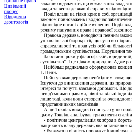
Цивільне право
важливо відзначити, що кожна з цих влад згі
Цивільний
влади та вести державні справи у відповідн
процес
Поділ влади на гілки криє в собі організаці
Юридична
законом-повноважень і водночас забезпечення
деонтологія
відповідне організаційне втілення. Поділ в
режиму панування права і правової законност
Правова держава, володіючи певним законода
управлінської бюрократії, що суттєво підрив
справедливості та прав усіх осіб чи більшос
громадянським суспільством. Порушення такої
За останні роки у філософській, юридичній,
суспільство". І це цілком природно. Адже ро
Найбільш радикально сформулював концепцію
Т. Пейн.
Пейн уважав державу необхідним злом; що ме
Існуючи до виникнення держави, ця природна
інтересі та почутті взаємної допомоги. Що д
невід'ємними правами, рівні та вільні інди
лише тоді, коли вони створені за очевидною 
представницьких механізмів.
А. де Токвіль виходив із постулату, що под
цьому Токвіль аналізував три аспекти егалі
• політична централізація як зброя в бороть
зміцнюють владу держави, яка встановлює ко
• буржуазна рівність породжує індивідуаліз