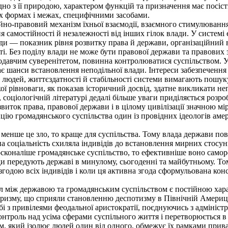
дно з її природою, характером функцій та призначення має посіст
их формах і межах, специфічними засобами.
йно-правовий механізм їхньої взаємодії, взаємного стимулювання
 самостійності й незалежності від інших гілок влади. У системі
лади — показник рівня розвитку права й держави, організаційний
і. Без поділу влади не може бути правової держави та правових з
вчим суверенітетом, повинна контролюватися суспільством. У ні
ає шанси встановлення неподільної влади. Інтереси забезпечення
ті людей, життєздатності й стабільності системи вимагають пошу
 рівноваги, як показав історичний досвід, здатне викликати непер
 соціологічній літературі дедалі більше уваги приділяється роз
звиток права, правової держави і в цілому цивілізації значною мі
 громадянського суспільства один із провідних ідеологів амер
нше це зло, то краще для суспільства. Тому влада держави пов
 соціальність схиляла індивідів до встановлення мирних стосунк
осконаліше громадянське суспільство, то ефективніше воно самор
віди передують державі в минулому, сьогоденні та майбутньому.
згодою всіх індивідів і коли ця активна згода сформульована ко
іл між державою та громадянським суспільством є постійною хар
таризму, що сприяли становленню деспотизму в Північній Америці
бі з привілеями феодальної аристократії, поєднуючись з адмініс
нтроль над усіма сферами суспільного життя і перетворюється 
м, який ізолює людей один від одного, обмежує їх рамками прив