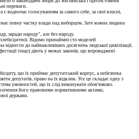
ло б законодавчі збори до збіговиська і протистояння
ні переваги.
 водночас голосуванням за самого себе, за свої власні,
уває певну частку влади над виборцем. Зате кожна людина
у, заради народу", але без народу.
плебісцитної. Відомо принаймні сто моделей
на віднести до найважливіших досягнень людської цивілізації.
естації тощо) діють у межах законів, що впроваджені
ісциту, що їх приймає депутатський корпус, а небезпека
іти депутатів, право на їх відклик. Усе це складає одну з
тема умовностей, що їх слід виконувати обов'язково.
насичення його правовими нормативними актами,
ової держави.