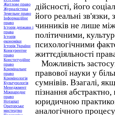
дійсності, його соціа
Житлове право
Журналістика
Земельне право
його реальні зв'язки,
Інформаційне
право
чинників не лише між
Історія держави і
права
політичними, культу
Історія
економіки
психологічними факт
Історія України
Конкурентне
життєдіяльності прав
право
Конституційне
Можливість застосув
право
Кримінальне
правової науки у біл
право
Кримінологія
сумнівів. Взагалі, я
Культурологія
Менеджмент
пізнання абстрактно, 
Міжнародне
право
юридичною практикою,
Нотаріат
Ораторське
аналогічного процесу 
мистецтво