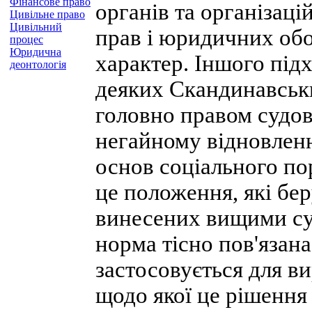
Фінансове право
органів та організаці
Цивільне право
Цивільний
прав і юридичних обо
процес
Юридична
характер. Іншого під
деонтологія
деяких Скандинавськи
головно правом судов
негайному відновленні
основ соціального по
це положення, які бер
винесених вищими суд
норма тісно пов'язана
застосовується для ви
щодо якої це рішення