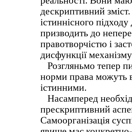
реальності. Вони маю
дескриптивний зміст.
істиннісного підходу
призводить до непер
правотворчістю і зас
дисфункції механізму
Розгляньмо тепер пит
норми права можуть в
істинними.
Насамперед необхідн
прескриптивний аспе
Самоорганізація сусп
явище має конкретно-і