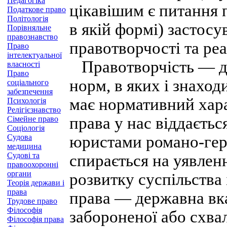
Педагогіка
цікавішим є питання п
Податкове право
Політологія
в якій формі) застосу
Порівняльне
правознавство
правотворчості та реа
Право
інтелектуальної
Правотворчість — ді
власності
Право
норм, в яких і знахо
соціального
забезпечення
має нормативний хар
Психологія
Релігієзнавство
права у нас віддаєтьс
Сімейне право
Соціологія
Судова
юристами романо-герм
медицина
Судові та
спирається на уявлен
правоохоронні
органи
розвитку суспільства
Теорія держави і
права
права — державна вка
Трудове право
Філософія
забороненої або схва
Філософія права