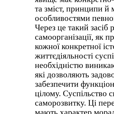
та зміст, принципи й
особливостями певног
Через це такий засіб 
самоорганізації, як п
кожної конкретної іс
життєдіяльності сусп
необхідністю виникаю
які дозволяють задов
забезпечити функціон
цілому. Суспільство с
саморозвитку. Ці пер
мають характер морал