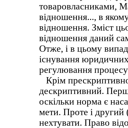
товаровласниками, М
відношення..., в яком
відношення. Зміст ць
відношення даний са
Отже, і в цьому випа
існування юридичних
регулювання процесу
Крім прескриптивног
дескриптивний. Перш
оскільки норма є нас
мети. Проте і другий 
нехтувати. Право від