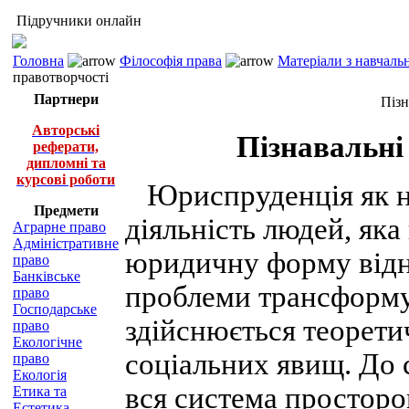
Підручники онлайн
Головна
Філософія права
Матеріали з навчаль
правотворчості
Партнери
Пізн
Авторські
Пізнавальні
реферати,
дипломні та
курсові роботи
Юриспруденція як на
Предмети
діяльність людей, як
Аграрне право
Адміністративне
юридичну форму відн
право
Банківське
проблеми трансформую
право
Господарське
здійснюється теорети
право
Екологічне
соціальних явищ. До 
право
Екологія
вся система просторо
Етика та
Естетика