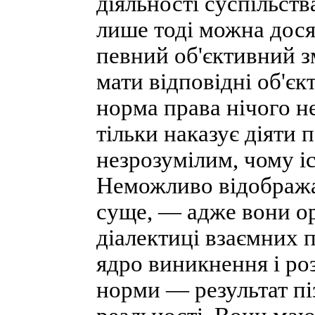
діяльності суспільств
лише тоді можна дося
певний об'єктивний з
мати відповідні об'єк
норма права нічого не
тільки наказує діяти
незрозумілим, чому і
Неможливо відобража
суще, — адже вони ор
діалектиці взаємних 
ядро виникнення і р
норми — результат пі