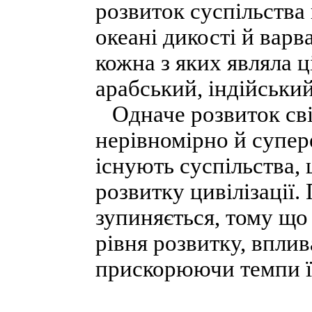
розвиток суспільства 
океані дикості й варва
кожна з яких являла ц
арабський, індійський)
Одначе розвиток світ
нерівномірно й супере
існують суспільства, 
розвитку цивілізації.
зупиняється, тому що
рівня розвитку, впли
прискорюючи темпи ї