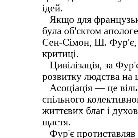
ідей.
Якщо для французьких
була об'єктом апологе
Сен-Сімон, Ш. Фур'є, 
критиці.
Цивілізація, за Фур'
розвитку людства на 
Асоціація — це вільн
спільного колективно
життєвих благ і духо
щастя.
Фур'є протиставляв а