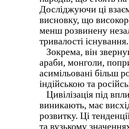
Досліджуючи ці взає
висновку, що високор
менш розвинену незал
тривалості існування.
Зокрема, він звернув
араби, монголи, попри
асимільовані більш р
індійською та російс
Цивілізація під впли
виникають, має висхі
розвитку. Ці тенденці
та вузькому значеннях