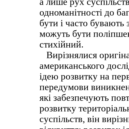
а лише рух суспільств
одноманітності до ба
бути і часто бувають 
можуть бути поліпшен
стихійний.
Вирізнялися оригіна
американського досл
ідею розвитку на перв
передумови виникненн
які забезпечують повт
розвитку територіаль
суспільств, він виріз