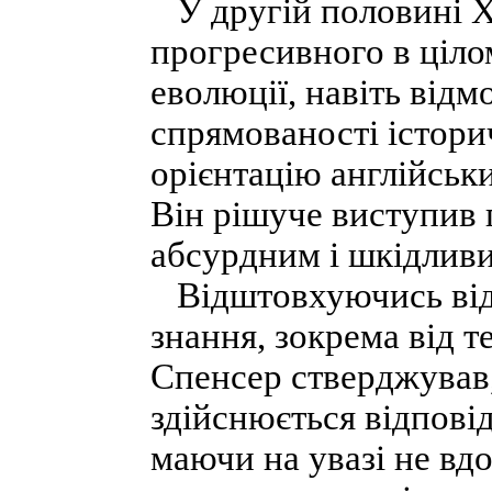
У другій половині XIX
прогресивного в ціло
еволюції, навіть відм
спрямованості істори
орієнтацію англійськ
Він рішуче виступив 
абсурдним і шкідливим
Відштовхуючись від 
знання, зокрема від т
Спенсер стверджував,
здійснюється відповід
маючи на увазі не вд