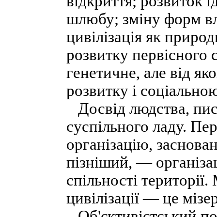
відкриття; розвиток і
шлюбу; зміну форм вл
цивілізація як приро
розвитку первісного с
генетичне, але від як
розвитку і соціально
Досвід людства, пис
суспільного ладу. Пе
організацію, заснован
пізніший, — організа
спільності території.
цивілізації — це мізе
Об'єктивістський поз