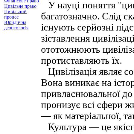
Фінансове право
У науці поняття "цив
Цивільне право
Цивільний
багатозначно. Слід ск
процес
Юридична
існують серйозні під
деонтологія
зіставлення цивілізац
ототожнюють цивіліза
протиставляють їх.
Цивілізація являє со
Вона виникає на істо
привласнювальної до
пронизує всі сфери жи
— як матеріальної, та
Культура — це якісн