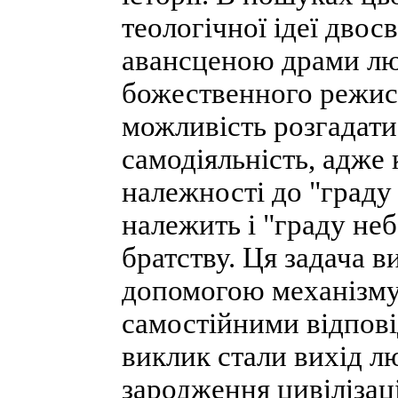
теологічної ідеї двос
авансценою драми люд
божественного режис
можливість розгадати
самодіяльність, адже 
належності до "граду 
належить і "граду не
братству. Ця задача в
допомогою механізму
самостійними відпов
виклик стали вихід лю
зародження цивілізац