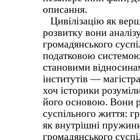
описання.
Цивілізацію як верш
розвитку вони аналізу
громадянського суспі
податковою системою,
становими відносина
інститутів — магістра
хоч історики розуміли
його основою. Вони р
суспільного життя: г
як внутрішні пружини
громадянського суспіл