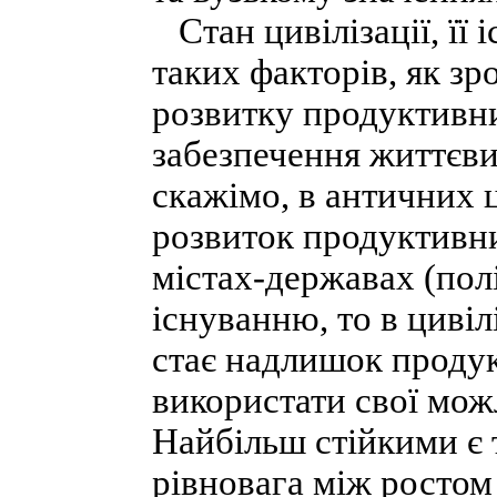
Стан цивілізації, її 
таких факторів, як зр
розвитку продуктивни
забезпечення життєви
скажімо, в античних ц
розвиток продуктивн
містах-державах (полі
існуванню, то в цивіл
стає надлишок продук
використати свої мож
Найбільш стійкими є т
рівновага між ростом