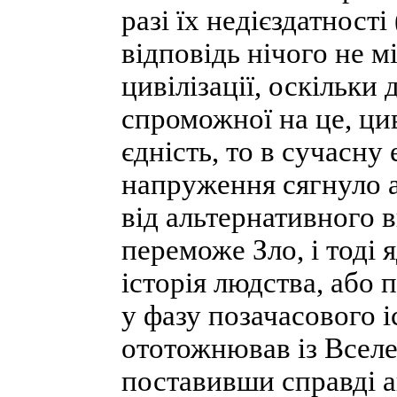
разі їх недієздатност
відповідь нічого не мі
цивілізації, оскільки 
спроможної на це, цив
єдність, то в сучасну 
напруження сягнуло ап
від альтернативного 
переможе Зло, і тоді
історія людства, або
у фазу позачасового 
ототожнював із Всел
поставивши справді а