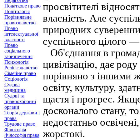
Педагогіка
просвітителі відносят
Податкове право
Політологія
власність. Але суспі
Порівняльне
правознавство
природних суверенних
Право
інтелектуальної
суспільного цілого —
власності
Право
Об'єднання в громадя
соціального
забезпечення
цивілізацію, дає род
Психологія
Релігієзнавство
порівняно з іншими ж
Сімейне право
Соціологія
Судова
освіту, культуру, зда
медицина
Судові та
щастя і прогрес. Якщ
правоохоронні
органи
досконалого стану, то
Теорія держави і
права
недостатньо освічені,
Трудове право
Філософія
жорстокі.
Філософія права