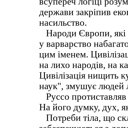
всупереч логіці розу
держави закріпив еко
насильство.
Народи Європи, які п
у варварство набагато
цим іменем. Цивілізац
на лихо народів, на к
Цивілізація нищить ку
наук", змушує людей 
Руссо протиставляв п
На його думку, дух, як
Потреби тіла, що скл