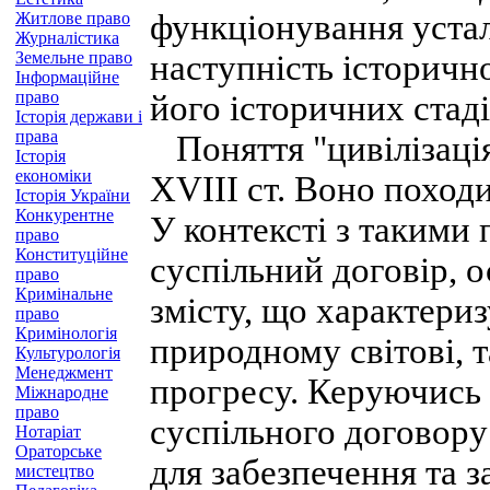
функціонування устал
Житлове право
Журналістика
Земельне право
наступність історично
Інформаційне
право
його історичних стаді
Історія держави і
права
Поняття "цивілізація
Історія
економіки
XVIII ст. Воно походи
Історія України
Конкурентне
У контексті з такими 
право
Конституційне
суспільний договір, о
право
Кримінальне
змісту, що характери
право
Кримінологія
природному світові, 
Культурологія
Менеджмент
прогресу. Керуючись 
Міжнародне
право
суспільного договору
Нотаріат
Ораторське
для забезпечення та за
мистецтво