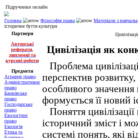
Підручники онлайн
Головна
Філософія права
Матеріали з навчаль
історичне буття культури
Партнери
Цивілізаці
Авторські
Цивілізація як кон
реферати,
дипломні та
курсові роботи
Проблема цивілізації,
Предмети
перспектив розвитку,
Аграрне право
Адміністративне
особливого значення 
право
Банківське
формується її новий 
право
Господарське
Поняття цивілізації 
право
Екологічне
історичний зміст і м
право
Екологія
системі понять, які 
Етика та
Естетика