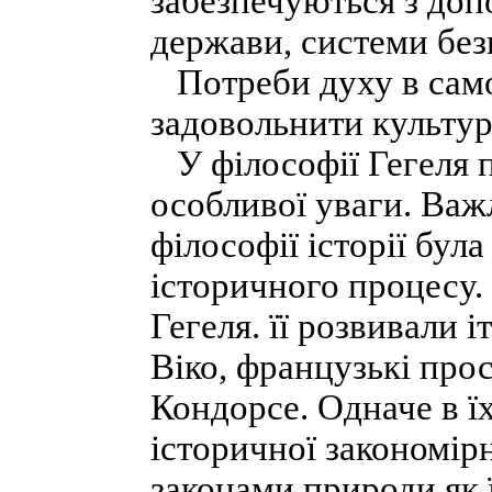
забезпечуються з доп
держави, системи без
Потреби духу в само
задовольнити культур
У філософії Гегеля п
особливої уваги. Важ
філософії історії була
історичного процесу
Гегеля. її розвивали 
Віко, французькі прос
Кондорсе. Одначе в їх
історичної закономірн
законами природи як 