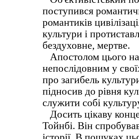
поступився романтичн
романтиків цивілізаці
культури і протистав
бездуховне, мертве.
Апостолом цього нап
непослідовним у свої
про загибель культури
підносив до рівня кул
служити собі культур
Досить цікаву концеп
Тойнбі. Він спробував
історії. В пошуках ць