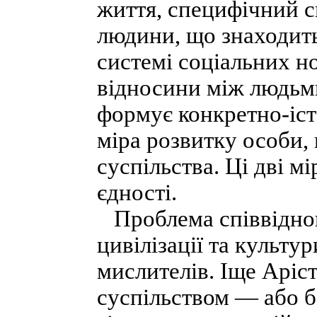
життя, специфічний с
людини, що знаходить 
системі соціальних н
відносини між людьми
формує конкретно-іс
міра розвитку особи, 
суспільства. Ці дві м
єдності.
Проблема співвіднош
цивілізації та культу
мислителів. Іще Аріс
суспільством — або б