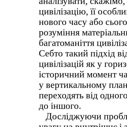
аналізувати, скажімо
цивілізацію, її особл
нового часу або сього
розуміння матеріальн
багатоманіття цивіліза
Себто такий підхід в
цивілізацій як у гори
історичний момент час
у вертикальному план
переходять від одного
до іншого.
Досліджуючи проблем
увагу на внутрішнє і