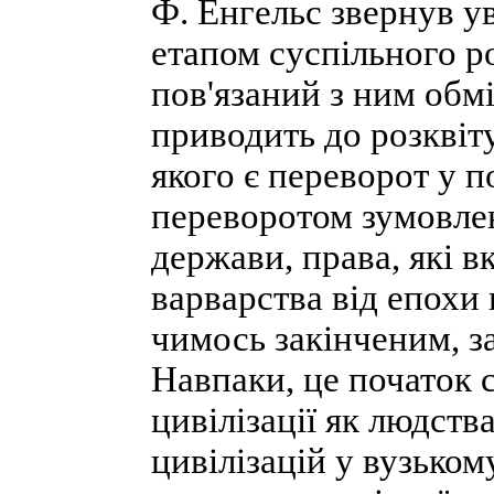
Ф. Енгельс звернув ув
етапом суспільного ро
пов'язаний з ним обм
приводить до розквіт
якого є переворот у 
переворотом зумовлен
держави, права, які в
варварства від епохи ц
чимось закінченим, 
Навпаки, це початок 
цивілізації як людств
цивілізацій у вузьком