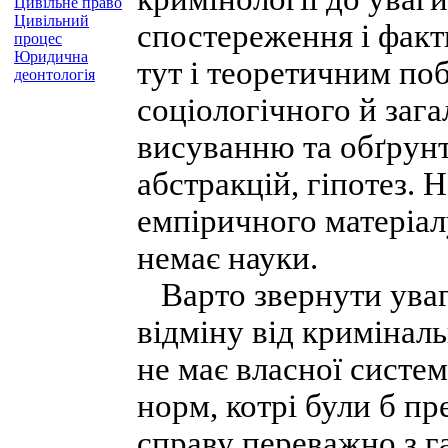
Цивільне право
Цивільний
спостереження і факт
процес
Юридична
тут і теоретичним по
деонтологія
соціологічного й заг
висуванню та обґрунт
абстракцій, гіпотез. 
емпіричного матеріалу
немає науки.
Варто звернути увагу
відміну від кримінал
не має власної систе
норм, котрі були б пр
справу переважно з га