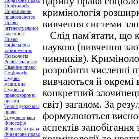
царину права соціолог
Податкове право
Політологія
кримінологія розширю
Порівняльне
правознавство
вивчення системи зло
Право
інтелектуальної
Слід пам'ятати, що к
власності
Право
наукою (вивчення злоч
соціального
забезпечення
чинників). Криміноло
Психологія
Релігієзнавство
розробити численні 
Сімейне право
Соціологія
Судова
вивчаються й окремі 
медицина
Судові та
конкретний злочинець
правоохоронні
органи
світ) загалом. За рез
Теорія держави і
права
формулюються виснов
Трудове право
Філософія
аспектів запобігання 
Філософія права
Фінансове право
кримінології до уваги