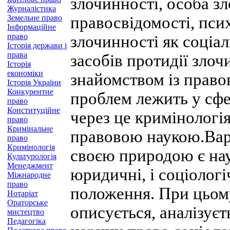
злочинності, особа зл
Журналістика
Земельне право
правосвідомості, пси
Інформаційне
право
злочинності як соціа
Історія держави і
права
засобів протидії зло
Історія
економіки
знайомством із право
Історія України
Конкурентне
проблем лежить у сфер
право
Конституційне
через це кримінологія
право
Кримінальне
правовою наукою.Варт
право
Кримінологія
своєю природою є на
Культурологія
Менеджмент
юридичні, і соціологі
Міжнародне
право
положення. При цьом
Нотаріат
Ораторське
описується, аналізуєт
мистецтво
Педагогіка