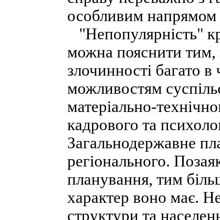
особливим напрямом 
"Непопулярність" кри
можна пояснити тим,
злочинності багато в
можливостям суспіль
матеріально-технічног
кадрового та психоло
Загальнодержавне пла
регіонального. Позая
планування, тим біль
характер воно має. Не
структури та населен