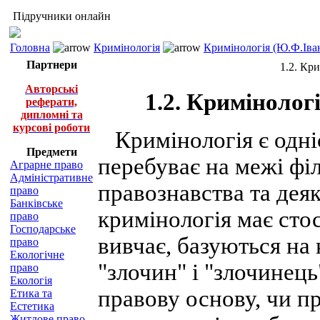
Підручники онлайн
Головна
Кримінологія
Кримінологія (Ю.Ф.Іва
Партнери
1.2. Кр
Авторські
1.2. Кримінолог
реферати,
дипломні та
курсові роботи
Кримінологія є одніє
Предмети
перебуває на межі філо
Аграрне право
Адміністративне
правознавства та дея
право
Банківське
кримінологія має сто
право
Господарське
вивчає, базуються на
право
Екологічне
"злочин" і "злочинець
право
Екологія
правову основу, чи п
Етика та
Естетика
Житлове право