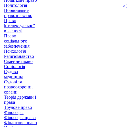
Податкове право
Політологія
<
Порівняльне
правознавство
Право
інтелектуальної
власності
Право
соціального
забезпечення
Психологія
Релігієзнавство
Сімейне право
Соціологія
Судова
медицина
Судові та
правоохоронні
органи
Теорія держави і
права
Трудове право
Філософія
Філософія права
Фінансове право