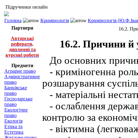
Підручники онлайн
Головна
Кримінологія
Кримінологія (Ю.Ф.Іва
Партнери
16.2. Пр
Авторські
16.2. Причини й
реферати,
дипломні та
курсові роботи
До основних причин 
Предмети
- криміногенна роль 
Аграрне право
Адміністративне
розшарування суспіль
право
Банківське
- матеріальні нестат
право
Господарське
- ослаблення держав
право
Екологічне
контролю за економіч
право
Екологія
- віктимна (легковаж
Етика та
Естетика
Житлове право