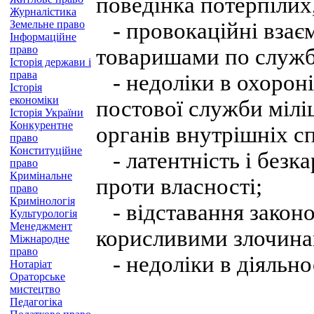
поведінка потерпілих
Журналістика
Земельне право
- провокаційні взаєми
Інформаційне
право
товаришами по служб
Історія держави і
права
- недоліки в охороні 
Історія
економіки
постової служби міліц
Історія України
Конкурентне
органів внутрішніх с
право
Конституційне
- латентність і безка
право
Кримінальне
проти власності;
право
Кримінологія
- відставання законо
Культурологія
Менеджмент
корисливими злочина
Міжнародне
право
- недоліки в діяльно
Нотаріат
Ораторське
мистецтво
Педагогіка